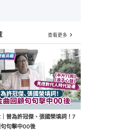
章
查看更多
世｜曾為許冠傑、張國榮填詞！7
句句擊中00後