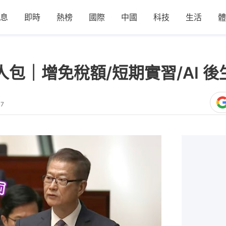
息
即時
熱榜
國際
中國
科技
生活
體
人包｜增免稅額/短期實習/AI 
47