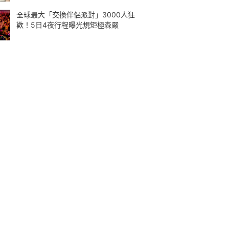
全球最大「交換伴侶派對」3000人狂
歡！5日4夜行程曝光規矩極森嚴