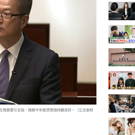
他在預算案引言指，預期今年經濟勢頭持續良好。（立法會財