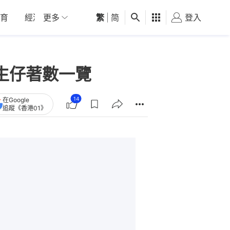
育
經濟
更多
01深圳
繁
觀點
|
简
健康
好食玩飛
登入
女
後生仔著數一覽
14
在Google
追蹤《香港01》