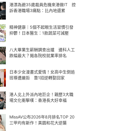
港漂為避35歲裁員危機來港做IT 控
訴香港職場3痛點：比內地還累
精神健康｜5個不起眼生活習慣引發
抑鬱！日本醫生：1款蔬菜可減壓
八大畢業生薪酬調查出爐 邊科人工
跌幅最大？揭各院校就業率排名
日本少女漫畫式愛情！女高中生倒追
班導遭嚴拒 靠1招逆轉娶回家
港人北上外派內地巨企！親歷3大職
場文化衝擊嘆：香港長大好幸福
MissAV公布2026年8月排名TOP 20
三甲均有新作！美園和花大逆襲