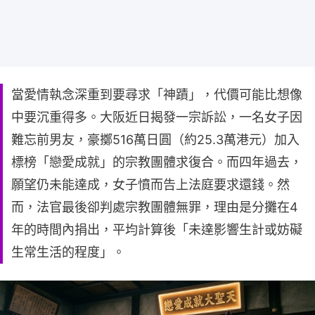
當愛情執念深重到要尋求「神蹟」，代價可能比想像
中要沉重得多。大阪近日揭發一宗訴訟，一名女子因
難忘前男友，豪擲516萬日圓（約25.3萬港元）加入
標榜「戀愛成就」的宗教團體求復合。而四年過去，
願望仍未能達成，女子憤而告上法庭要求還錢。然
而，法官最後卻判處宗教團體無罪，理由是分攤在4
年的時間內捐出，平均計算後「未達影響生計或妨礙
生常生活的程度」。