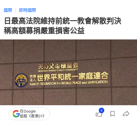
國際
即時國際
日最高法院維持前統一教會解散判決
稱高額募捐嚴重損害公益
8
在Google
追蹤《香港01》
撰文：
羅保熙
出版：
2026-06-24 16:10
更新：
2026-06-24 16:10