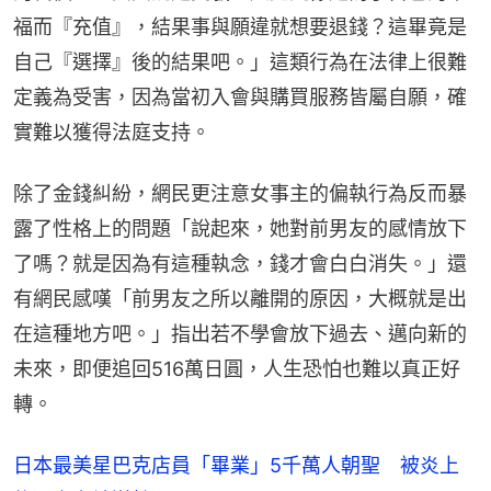
福而『充值』，結果事與願違就想要退錢？這畢竟是
自己『選擇』後的結果吧。」這類行為在法律上很難
定義為受害，因為當初入會與購買服務皆屬自願，確
實難以獲得法庭支持。
除了金錢糾紛，網民更注意女事主的偏執行為反而暴
露了性格上的問題「說起來，她對前男友的感情放下
了嗎？就是因為有這種執念，錢才會白白消失。」還
有網民感嘆「前男友之所以離開的原因，大概就是出
在這種地方吧。」指出若不學會放下過去、邁向新的
未來，即便追回516萬日圓，人生恐怕也難以真正好
轉。
日本最美星巴克店員「畢業」5千萬人朝聖 被炎上