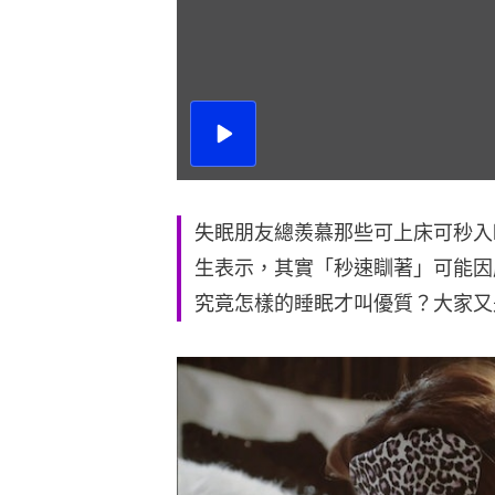
播
放
影
片
失眠朋友總羨慕那些可上床可秒入
生表示，其實「秒速瞓著」可能因
究竟怎樣的睡眠才叫優質？大家又