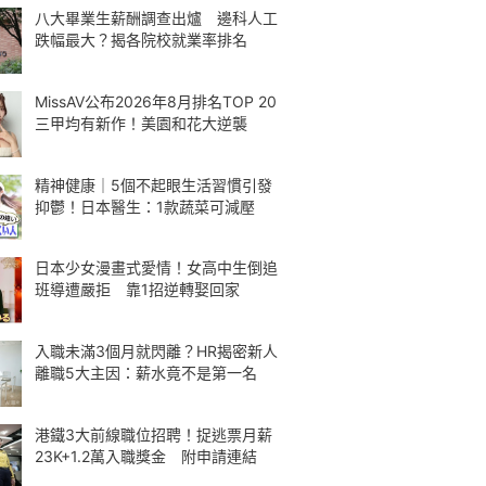
八大畢業生薪酬調查出爐 邊科人工
跌幅最大？揭各院校就業率排名
MissAV公布2026年8月排名TOP 20
三甲均有新作！美園和花大逆襲
精神健康｜5個不起眼生活習慣引發
抑鬱！日本醫生：1款蔬菜可減壓
日本少女漫畫式愛情！女高中生倒追
班導遭嚴拒 靠1招逆轉娶回家
入職未滿3個月就閃離？HR揭密新人
離職5大主因：薪水竟不是第一名
港鐵3大前線職位招聘！捉逃票月薪
23K+1.2萬入職獎金 附申請連結