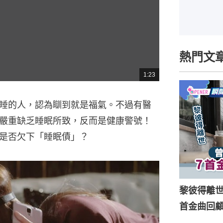
熱門文
1:23
總
共
時
間
睡的人，認為瞓到就是福氣。不過有醫
嚴重缺乏睡眠所致，反而是健康警號！
是否欠下「睡眠債」？
黎彼得離
首金曲回顧