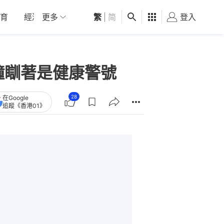
育
經濟
更多
01深圳
繁
觀點
|
简
健康
好食玩飛
登入
女
鐘瞓著是健康警號
28
在Google
追蹤《香港01》