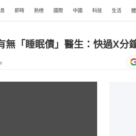
息
即時
熱榜
國際
中國
科技
生活
體
有無「睡眠債」醫生：快過X分
9