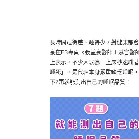
長時間睡得差、睡得少，對健康都會
豪在FB專頁《張益豪醫師ｉ感官醫師 𝐱
上表示，不少人以為一上床秒速瞓著
睡死」，是代表本身嚴重缺乏睡眠，
下7題就能測出自己的睡眠品質：