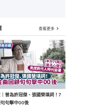
章
查看更多
世｜曾為許冠傑、張國榮填詞！7
句句擊中00後