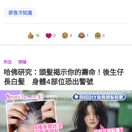
即食冷知識
19
0
0
7
0
熱話
開罐
哈佛研究：頭髪揭示你的壽命！後生仔
長白髪 身體4部位恐出警號