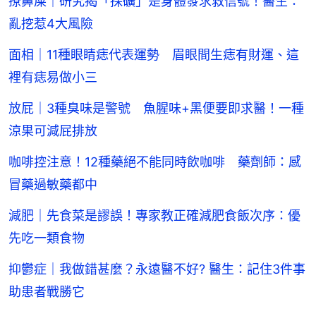
撩鼻屎｜研究揭「採礦」是身體發求救信號！醫生：
亂挖惹4大風險
面相｜11種眼睛痣代表運勢 眉眼間生痣有財運、這
裡有痣易做小三
放屁｜3種臭味是警號 魚腥味+黑便要即求醫！一種
涼果可減屁排放
咖啡控注意！12種藥絕不能同時飲咖啡 藥劑師：感
冒藥過敏藥都中
減肥｜先食菜是謬誤！專家教正確減肥食飯次序：優
先吃一類食物
抑鬱症｜我做錯甚麼？永遠醫不好? 醫生：記住3件事
助患者戰勝它