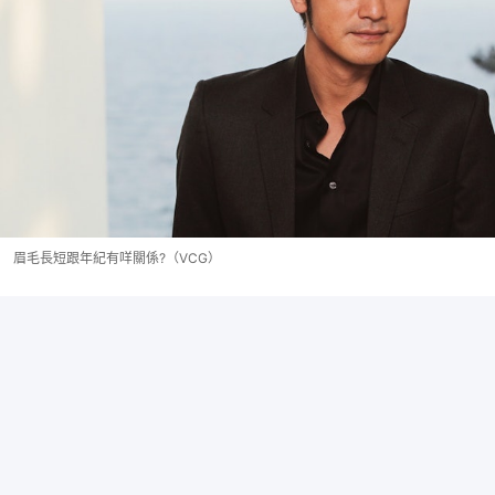
眉毛長短跟年紀有咩關係?（VCG）