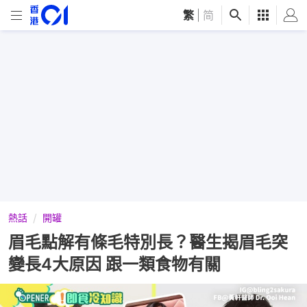
繁
|
简
熱話
開罐
眉毛點解有條毛特別長？醫生揭眉毛突
變長4大原因 跟一類食物有關