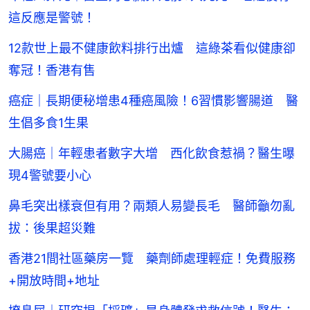
這反應是警號！
12款世上最不健康飲料排行出爐 這綠茶看似健康卻
奪冠！香港有售
癌症｜長期便秘增患4種癌風險！6習慣影響腸道 醫
生倡多食1生果
大腸癌｜年輕患者數字大增 西化飲食惹禍？醫生曝
現4警號要小心
鼻毛突出樣衰但有用？兩類人易變長毛 醫師籲勿亂
拔：後果超災難
香港21間社區藥房一覽 藥劑師處理輕症！免費服務
+開放時間+地址