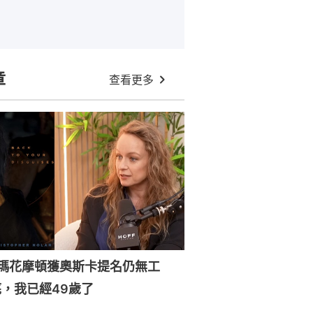
章
查看更多
森瑪花摩頓獲奧斯卡提名仍無工
，我已經49歲了