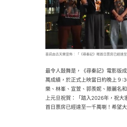
喜訊由古天樂宣佈︰「《尋秦記》嘅首日票房已經達至
最令人鼓舞是，《尋秦記》電影版成
萬成績，於正式上映當日約晚上９:
樂、林峯、宣萱、郭羨妮、滕麗名和
上元旦祝賀：「踏入2026年，祝大家h
首日票房已經達至一千萬喇！希望大