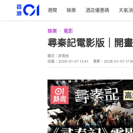
港聞
娛樂
酒店優惠碼
天氣消
娛樂
電影
尋秦記電影版｜開畫
撰文：
許育民
出版：
2026-01-01 12:41
更新：
2026-01-01 17:2