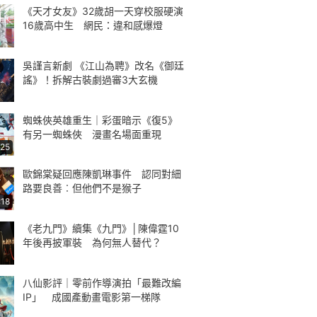
《天才女友》32歲胡一天穿校服硬演
16歲高中生 網民：違和感爆燈
吳謹言新劇 《江山為聘》改名《御廷
謠》！拆解古裝劇過審3大玄機
蜘蛛俠英雄重生｜彩蛋暗示《復5》
有另一蜘蛛俠 漫畫名場面重現
:25
歐錦棠疑回應陳凱琳事件 認同對細
路要良善︰但他們不是猴子
:18
《老九門》續集《九門》│陳偉霆10
年後再披軍裝 為何無人替代？
八仙影評｜零前作導演拍「最難改編
IP」 成國產動畫電影第一梯隊