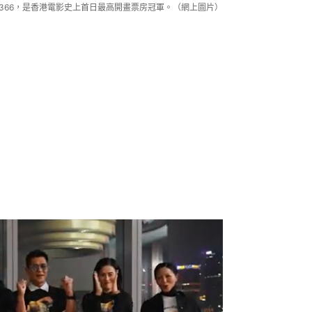
9,366，是香港電影史上首日最高開畫票房冠軍。（網上圖片）