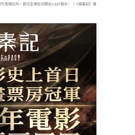
午夜場在內，首日全港合共開出1,481場次。（《尋秦記》電