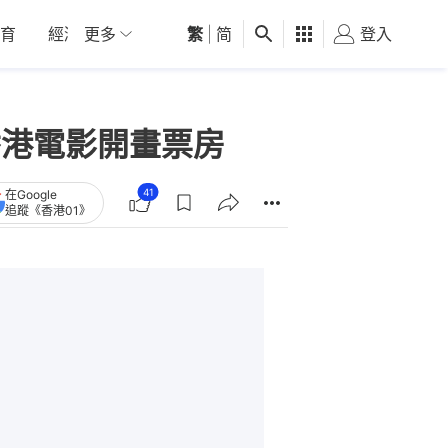
育
經濟
更多
01深圳
繁
觀點
|
简
健康
好食玩飛
登入
女
香港電影開畫票房
41
在Google
追蹤《香港01》