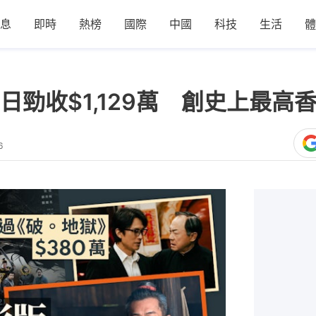
息
即時
熱榜
國際
中國
科技
生活
體
日勁收$1,129萬 創史上最高
6