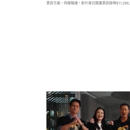
票房方面，同樣報捷，影片首日開畫票房錄得$11,29