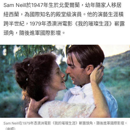
Sam Neill於1947年生於北愛爾蘭，幼年隨家人移居
紐西蘭，為國際知名的殿堂級演員。他的演藝生涯橫
跨半世紀，1979年憑澳洲電影《我的璀璨生涯》嶄露
頭角，隨後進軍國際影壇。
Sam Neill在1979年憑澳洲電影《我的璀璨生涯》嶄露頭角，隨後進軍國際影壇。
（劇照）