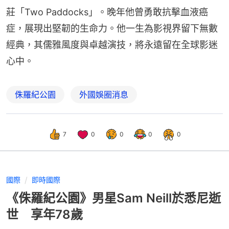
莊「Two Paddocks」。晚年他曾勇敢抗擊血液癌
症，展現出堅韌的生命力。他一生為影視界留下無數
經典，其儒雅風度與卓越演技，將永遠留在全球影迷
心中。
侏羅紀公園
外國娛圈消息
7
0
0
0
0
國際
即時國際
《侏羅紀公園》男星Sam Neill於悉尼逝
世 享年78歲