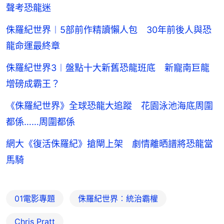
聲考恐龍迷
侏羅紀世界︱5部前作精讀懶人包 30年前後人與恐
龍命運最終章
侏羅紀世界3︱盤點十大新舊恐龍班底 新寵南巨龍
增磅成霸王？
《侏羅紀世界》全球恐龍大追蹤 花園泳池海底周圍
都係……周圍都係
網大《復活侏羅紀》搶閘上架 劇情離晒譜將恐龍當
馬騎
01電影專題
侏羅紀世界︰統治霸權
Chris Pratt