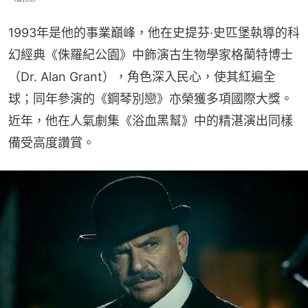
1993年是他的事業巔峰，他在史提芬·史匹堡執導的科
幻經典《侏羅紀公園》中飾演古生物學家格蘭特博士
（Dr. Alan Grant），角色深入民心，使其紅遍全
球；同年參演的《鋼琴別戀》亦榮獲多項國際大獎。
近年，他在人氣劇集《浴血黑幫》中的精湛演出同樣
備受高度讚賞。