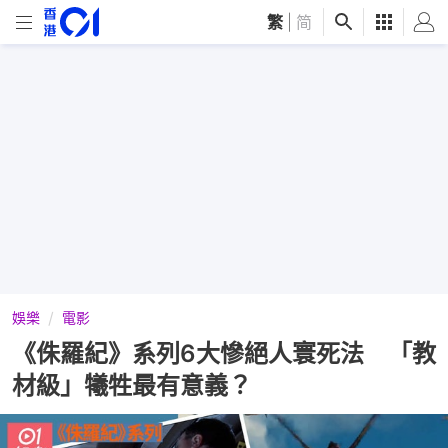
繁
|
简
娛樂
電影
《侏羅紀》系列6大慘絕人寰死法 「教
材級」犧牲最有意義？