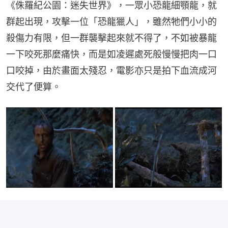
《侏羅紀公園：迷失世界》，一眾小恐龍細顎龍，就
群起出現，攻擊一位「恐龍獵人」，雖然牠們小小的
殺傷力有限，但一群襲擊起來就不得了，不如被暴龍
一下咬死那麼痛快，而是如凌遲處死般慢慢把肉一口
口咬掉，由於畫面太殘忍，電影亦只是拍下血流成河
交代了便算。