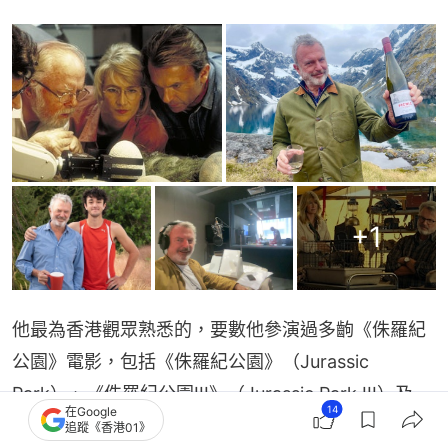
+
1
他最為香港觀眾熟悉的，要數他參演過多齣《侏羅紀
公園》電影，包括《侏羅紀公園》（Jurassic 
Park）、《侏羅紀公園III》（Jurassic Park III）及
14
在Google
《侏羅紀世界：統治霸權》（Jurassic World 
追蹤《香港01》