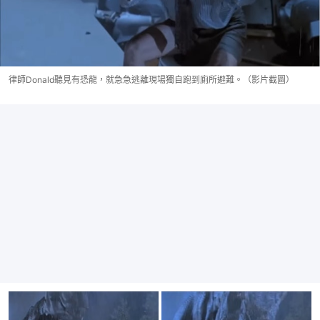
律師Donald聽見有恐龍，就急急逃離現場獨自跑到廁所避難。（影片截圖）