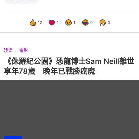
12
1
1
0
0
娛樂
電影
《侏羅紀公園》恐龍博士Sam Neill離世
享年78歲 晚年已戰勝癌魔