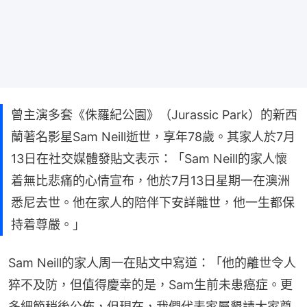
曾主演多套《侏羅紀公園》（Jurassic Park）的新西
蘭著名影星Sam Neill逝世，享年78歲。其家人於7月
13日在社交媒體發貼文表示：「Sam Neill的家人懷
着無比悲痛的心情宣布，他於7月13日星期一在澳洲
悉尼去世。他在家人的陪伴下安詳離世，他一生都保
持着尊嚴。」
Sam Neill的家人周一在貼文中寫道：「他的離世令人
猝不及防，但值得慶幸的是，Sam生前未患癌症。更
多細節稍後公佈，但現在，我們代表家屬懇請大家尊