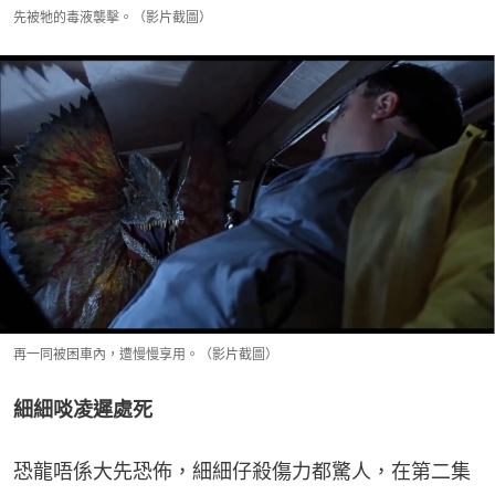
先被牠的毒液襲擊。（影片截圖）
再一同被困車內，遭慢慢享用。（影片截圖）
細細啖凌遲處死
恐龍唔係大先恐佈，細細仔殺傷力都驚人，在第二集