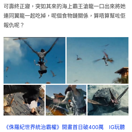
可壽終正寢，突如其來的海上霸王滄龍一口出來將她
連同翼龍一起吃掉，呢個食物鏈關係，算唔算幫咗佢
報仇呢？
《侏羅紀世界統治霸權》開畫首日破400萬 IG玩聽