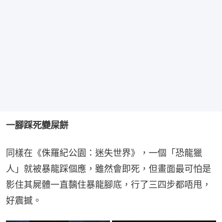
一腳踩死變屎餅
同樣在《侏羅紀公園：迷失世界》，一個「恐龍獵
人」就被暴龍踩個應，雖然會即死，但畫面最可怕是
影住其屍體一直黐住暴龍腳底，行了三四步都唔甩，
好震撼。