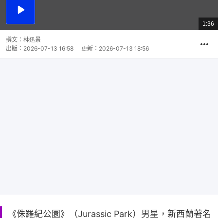
播
放
1:36
總
影
共
片
時
撰文：
林迅景
間
出版：
2026-07-13 16:58
更新：
2026-07-13 18:56
《侏羅紀公園》（Jurassic Park）男星，新西蘭著名