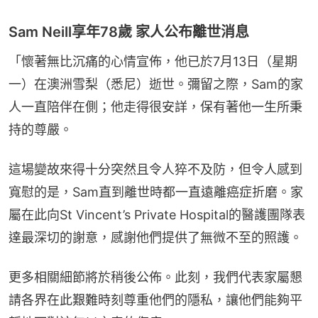
Sam Neill享年78歲 家人公布離世消息
「懷著無比沉痛的心情宣佈，他已於7月13日（星期
一）在澳洲雪梨（悉尼）逝世。彌留之際，Sam的家
人一直陪伴在側；他走得很安詳，保有著他一生所秉
持的尊嚴。
這場變故來得十分突然且令人猝不及防，但令人感到
寬慰的是，Sam直到離世時都一直遠離癌症折磨。家
屬在此向St Vincent’s Private Hospital的醫護團隊表
達最深切的謝意，感謝他們提供了無微不至的照護。
更多相關細節將於稍後公佈。此刻，我們代表家屬懇
請各界在此艱難時刻尊重他們的隱私，讓他們能夠平