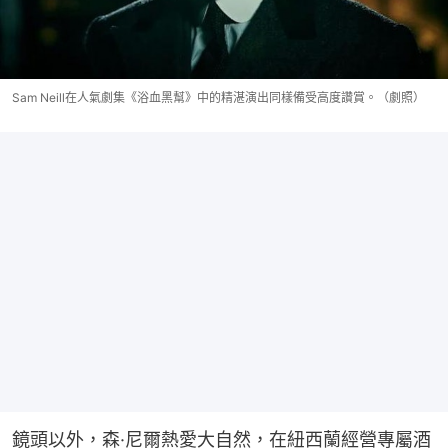
Sam Neill在人氣劇集《浴血黑幫》中的精湛演出同樣備受高度讚賞。（劇照）
鏡頭以外，森·尼爾熱愛大自然，在紐西蘭經營專屬酒