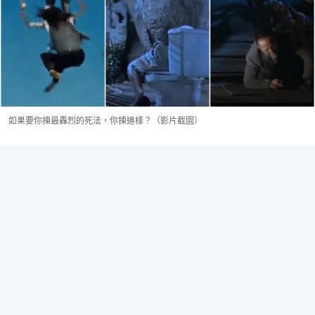
如果要你揀最轟烈的死法，你揀邊樣？（影片截圖）