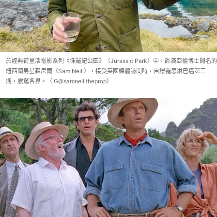
於經典荷里活電影系列《侏羅紀公園》（Jurassic Park）中，飾演亞倫博士聞名的
紐西蘭男星森尼爾（Sam Neill），接受英國媒體訪問時，自爆罹患淋巴癌第三
期，震驚各界。（IG@samneilltheprop）