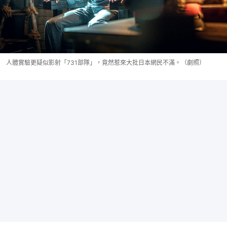
人體實驗更疑似影射「731部隊」，竟然惹來大批日本網民不滿。（劇照）