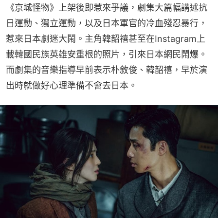
《京城怪物》上架後即惹來爭議，劇集大篇幅講述抗
日運動、獨立運動，以及日本軍官的冷血殘忍暴行，
惹來日本劇迷大鬧。主角韓韶禧甚至在Instagram上
載韓國民族英雄安重根的照片，引來日本網民鬧爆。
而劇集的音樂指導早前表示朴敘俊、韓韶禧，早於演
出時就做好心理準備不會去日本。