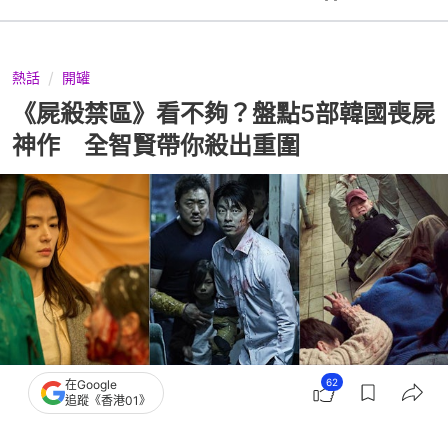
熱話
開罐
《屍殺禁區》看不夠？盤點5部韓國喪屍
神作 全智賢帶你殺出重圍
62
在Google
追蹤《香港01》
撰文：
Goody25