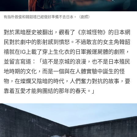
有指朴敘俊和韓韶禧已經做好準備不去日本。（劇照）
對於黑暗歷史被翻出，觀看了《京城怪物》的日本網
民對於劇中的影射感到憤怒。不過敢言的女主角韓韶
禧就在IG上載了穿上生化衣的日軍搬運屍體的劇照，
並留言寫道：「這不是京城的浪漫，也不是日本殖民
地時期的文化，而是一個與在人體實驗中誕生的怪
物，在燦爛又陰暗的時代，人們奮力對抗的故事，要
靠着互愛才能夠團結的那年的春天。」