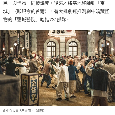
民，與怪物一同被燒死，後來才將基地移師到「京
城」（即現今的首爾），有大批劇迷推測劇中暗藏怪
物的「甕城醫院」暗指731部隊。
劇中有大量抗日畫面。（劇照）