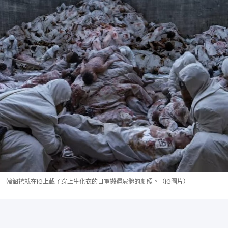
韓韶禧就在IG上載了穿上生化衣的日軍搬運屍體的劇照。（IG圖片）