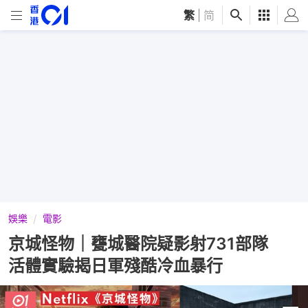
繁
|
简
娛樂
電影
京城怪物｜甕城醫院疑影射731部隊
活體實驗揭日軍殘酷冷血暴行