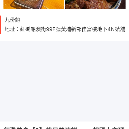
九份飽
地址：紅磡船澳街99F號黃埔新邨佳富樓地下4N號舖