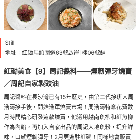
Still
地址：紅磡馬頭圍道63號啟岸1樓06號舖
紅磡美食【9】周記醬料——煙韌彈牙燒賣
／周記自家製豉油
周記醬料在長沙灣已有15年歷史，由第二代接班人周
浩濤接手後，開始進軍燒賣市場！周浩濤特意花費數
月時間精心研發這款燒賣，他選用越南魚柳和紅魚柳
作為內餡，再加入自家出品的周記大地魚粉，提升鮮
味，口感煙韌彈牙！2月更進駐紅磡！同樣地會販賣