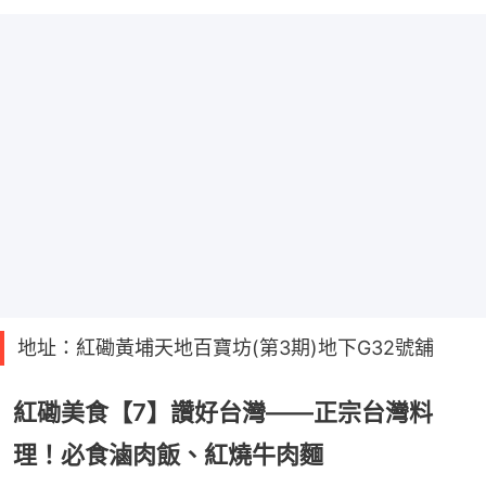
地址：紅磡黃埔天地百寶坊(第3期)地下G32號舖
紅磡美食【7】讚好台灣——正宗台灣料
理！必食滷肉飯、紅燒牛肉麵