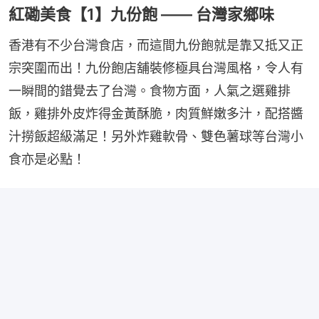
紅磡美食【1】九份飽 —— 台灣家鄉味
香港有不少台灣食店，而這間九份飽就是靠又抵又正
宗突圍而出！九份飽店舖裝修極具台灣風格，令人有
一瞬間的錯覺去了台灣。食物方面，人氣之選雞排
飯，雞排外皮炸得金黃酥脆，肉質鮮嫩多汁，配搭醬
汁撈飯超級滿足！另外炸雞軟骨、雙色薯球等台灣小
食亦是必點！