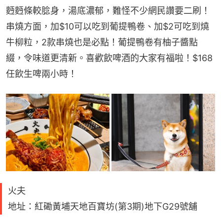
麪麪條較腍身，湯底濃郁，難怪不少網民讚要二刷！
串燒方面，加$10可以吃到葡提鴨卷、加$2可吃到燒
牛柳粒，2款串燒也是必點！葡提鴨卷有柚子醬點
綴，令味道更清新。喜歡飲啤酒的大家有福啦！$168
任飲生啤兩小時！
火夫
地址：紅磡黃埔天地百寶坊(第3期)地下G29號舖