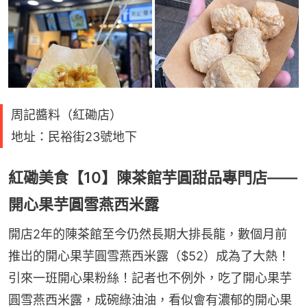
周記醬料（紅磡店）
地址：民裕街23號地下
紅磡美食【10】陳茶館芋圓甜品專門店——
開心果芋圓雪燕西米露
開店2年的陳茶館至今仍然長期大排長龍，數個月前
推岀的開心果芋圓雪燕西米露（$52）成為了大熱！
引來一班開心果粉絲！記者也不例外，吃了開心果芋
圓雪燕西米露，成碗綠油油，看似會有濃郁的開心果