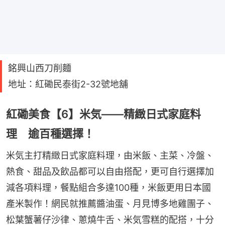
銘興山西刀削麵
地址：紅磡民泰街2-32號地舖
紅磡美食【6】米気——精緻日式家庭料
理 逾百種選擇！
米気主打精緻日式家庭料理，由米飯、主菜、冷盤、
熱食、甜品及飲品都可以自由搭配，更可自行選擇加
減各項料理，餐點組合多達100種，米飯更用日本國
產米製作！網民就推薦醬油蛋、月見博多地雞團子、
松葉蟹薯仔沙律、蔥燒牛舌、米気雪糕的配搭，十分