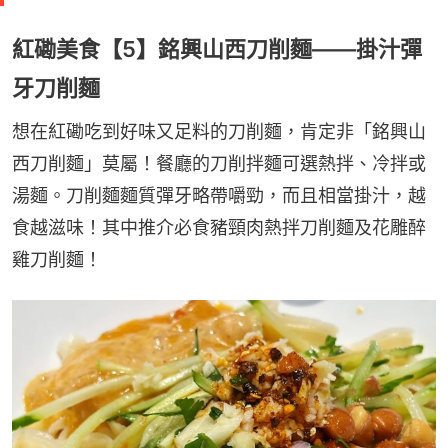
紅磡美食【5】銘興山西刀削麵——掛汁彈
牙刀削麵
想在紅磡吃到好味又足料的刀削麵，肯定非「銘興山
西刀削麵」莫屬！餐廳的刀削拌麵可選熱拌、冷拌或
湯麵。刀削麵麵質彈牙略帶嚼勁，而且相當掛汁，越
食越滋味！其中推介必食豬頸肉熱拌刀削麵及花雕醉
雞刀削麵！