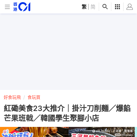
繁
|
简
好食玩飛
食玩買
紅磡美食23大推介｜掛汁刀削麵／爆餡
芒果班戟／韓國學生聚腳小店