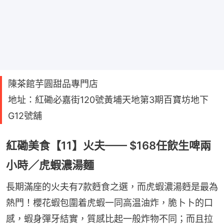
陳茶館芋圓甜品專門店
地址：紅磡必嘉街120號黃埔天地第3期百寶坊地下
G12號舖
紅磡美食【11】火夫—— $168任飲生啤兩
小時／虎蝦濃湯麵
長期滿座的火夫有7款麪食之選，而虎蝦濃湯麪是最為
熱門！櫻花蝦包圍着虎蝦一同高温油炸，脆卜卜的口
感，蝦身彈牙結實，質感比起一般炸物不同；而且拉