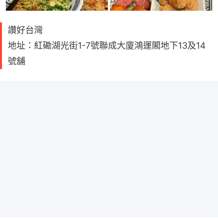
讚好台灣
地址：紅磡湖光街1-7號聯成大廈鴻運閣地下13及14
號舖