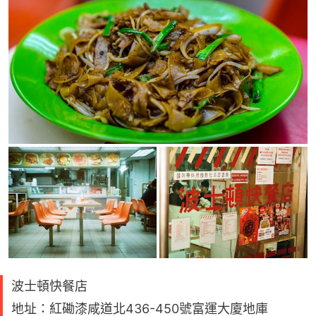
波士頓快餐店
地址：紅磡漆咸道北436-450號富運大廈地庫