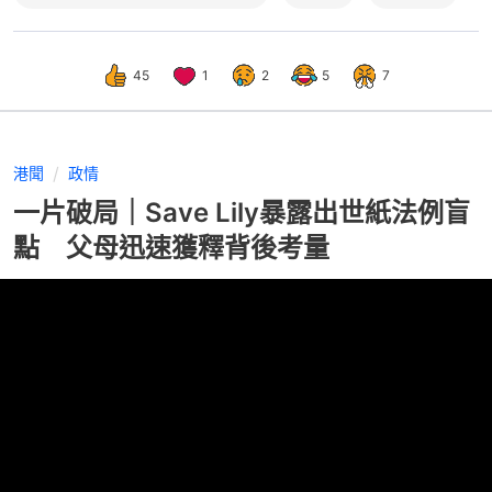
45
1
2
5
7
港聞
政情
一片破局｜Save Lily暴露出世紙法例盲
點 父母迅速獲釋背後考量