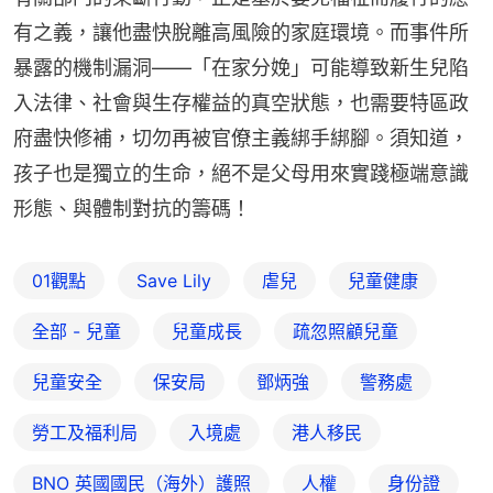
有之義，讓他盡快脫離高風險的家庭環境。而事件所
暴露的機制漏洞——「在家分娩」可能導致新生兒陷
入法律、社會與生存權益的真空狀態，也需要特區政
府盡快修補，切勿再被官僚主義綁手綁腳。須知道，
孩子也是獨立的生命，絕不是父母用來實踐極端意識
形態、與體制對抗的籌碼！
01觀點
Save Lily
虐兒
兒童健康
全部 - 兒童
兒童成長
疏忽照顧兒童
兒童安全
保安局
鄧炳強
警務處
勞工及福利局
入境處
港人移民
BNO 英國國民（海外）護照
人權
身份證