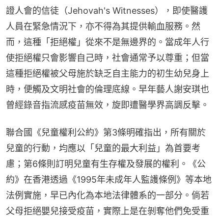
證人會的信徒（Jehovah's Witnesses），即使醫護
人員在緊急情況下，亦不得為其提供輸血服務。然
而，這種「拒絕權」從來不是無邊界的。當成年人行
使拒絕權只會影響自己時，社會通常予以尊重；但當
這種拒絕權被父母施於缺乏自主能力的初生幼兒身上
時，便觸及文明社會的倫理底線。早年藝人謝安琪也
曾經錄音指流感疫苗無效，旋即遭醫學界高調反擊。
聯合國《兒童權利公約》第3條明確指出，所有關於
兒童的行動，均應以「兒童的最大利益」為首要考
慮；第6條則訂明兒童有生存權及發展的權利。《公
約》在香港透過《1995年未成年人監護條例》等本地
法例實施，早已內化為本地法律體系的一部分。倘若
父母拒絕嬰兒接受疫苗，實際上是在剝奪他們免受重