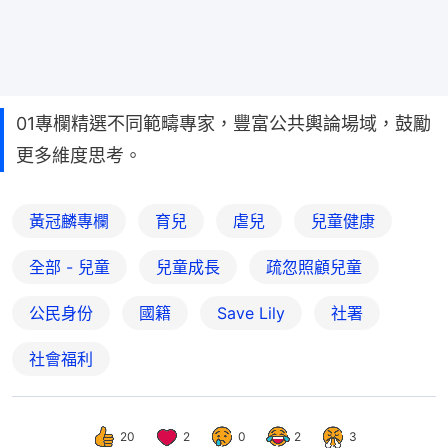
01專欄精選不同範疇專家，豐富公共輿論場域，鼓勵
更多維度思考。
黃冠麟專欄
育兒
虐兒
兒童健康
全部 - 兒童
兒童成長
疏忽照顧兒童
公民身份
國籍
Save Lily
社署
社會福利
20
2
0
2
3