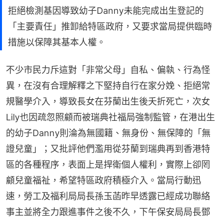
拒絕檢測基因導致幼子Danny未能完成出生登記的
「主要責任」推卸給特區政府，又要求當局提供臨時
措施以保障其基本人權。
不少市民力斥這對「非常父母」自私、偏執、行為怪
異，在沒有合理解釋之下堅持自行在家分娩、拒絕常
規醫學介入，導致長女在芬蘭出生後夭折死亡，次女
Lily也因疏忽照顧而被瑞典社福局強制監管，在港出生
的幼子Danny則淪為無國籍、無身份、無保障的「無
證兒童」；又批評他們濫用從芬蘭到瑞典再到香港特
區的各種程序，表面上是捍衛個人權利，實際上卻罔
顧兒童福祉，希望特區政府積極介入。當局行動迅
速，勞工及福利局局長孫玉菡昨早透露已經成功聯絡
事主並將全力跟進事件之後不久，下午保安局局長鄧