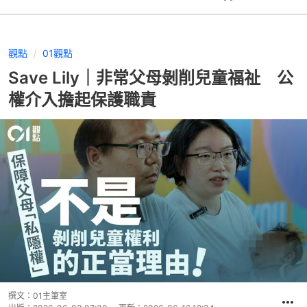
觀點
01觀點
Save Lily｜非常父母剝削兒童福祉 公
權介入擔起保護職責
撰文：
01主筆室