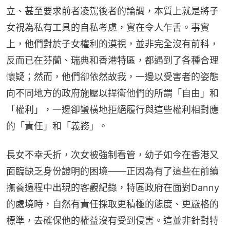
立、甚至要求前者凌駕後者的論調，本質上就是將子
女視為私有工具的自私考慮，實在令人乍舌。事實
上，他們對於子女權利的漠視，並非完全沒有前科，
反而已在芬蘭、瑞典和香港特區，都遇到了各種合理
懷疑；然而，他們卻依然故我，一邊以受害者的姿態
向不同地方的政府施壓以捍衛他們的所謂「自由」和
「權利」，一邊卻蠻橫地拒絕履行與這些權利相對應
的「責任」和「義務」。
長女不幸夭折，次女被強制看管，幼子如今在香港又
面臨缺乏身份證明的困境——正因為有了這些在前續
撫養過程中出現的客觀紀錄，特區政府在面對Danny
的處境時，自然有責任採取更積極的態度、更嚴格的
標準，去確保他的權益沒有受到侵害。這並非針對特