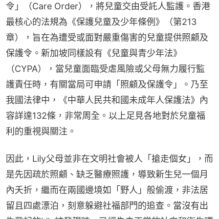
令」（Care Order），將兒童交由受託人監護。香港
最核心的法規為《保護兒童及少年條例》（第213
章），旨在為遭受或面對嚴重傷害的兒童提供照顧及
保護令。新加坡同樣設有《兒童與青少年法》
（CYPA），當兒童面臨受虐風險或父母無力履行監
護責任時，有關當局可申請「照顧及保護令」。乃至
我國法律中，《中華人民共和國未成年人保護法》內
容詳達132條，非常周全。以上足見各地對於兒童福
利的重視與關注。
因此，Lily父母並非在文明社會被人「搶走個女」，而
是先因疏於照顧、缺乏醫療照護，導致新生兒一個月
內夭折，繼而在兩國邊境如「野人」般偷渡，非法居
留且四處漂泊，刻意躲避社福部門的追查。當沒有出