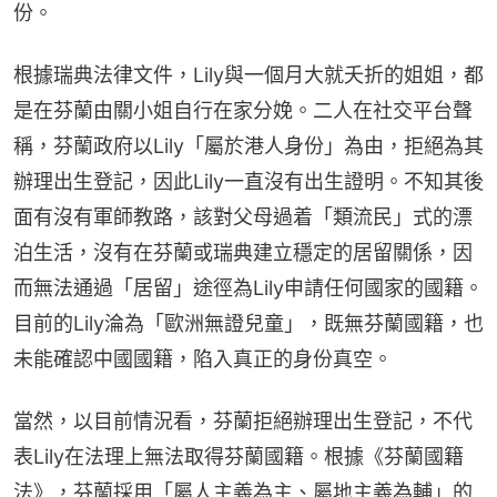
份。
根據瑞典法律文件，Lily與一個月大就夭折的姐姐，都
是在芬蘭由關小姐自行在家分娩。二人在社交平台聲
稱，芬蘭政府以Lily「屬於港人身份」為由，拒絕為其
辦理出生登記，因此Lily一直沒有出生證明。不知其後
面有沒有軍師教路，該對父母過着「類流民」式的漂
泊生活，沒有在芬蘭或瑞典建立穩定的居留關係，因
而無法通過「居留」途徑為Lily申請任何國家的國籍。
目前的Lily淪為「歐洲無證兒童」，既無芬蘭國籍，也
未能確認中國國籍，陷入真正的身份真空。
當然，以目前情況看，芬蘭拒絕辦理出生登記，不代
表Lily在法理上無法取得芬蘭國籍。根據《芬蘭國籍
法》，芬蘭採用「屬人主義為主、屬地主義為輔」的