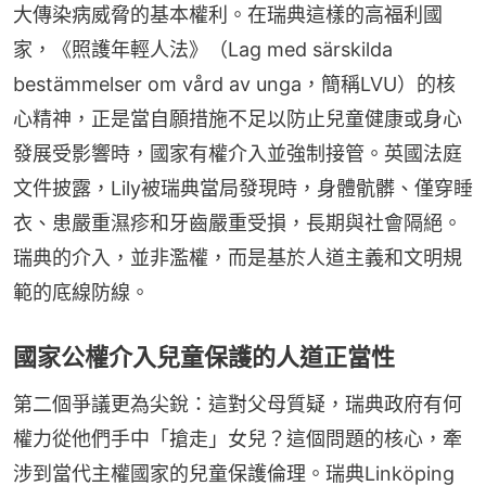
大傳染病威脅的基本權利。在瑞典這樣的高福利國
家，《照護年輕人法》（Lag med särskilda 
bestämmelser om vård av unga，簡稱LVU）的核
心精神，正是當自願措施不足以防止兒童健康或身心
發展受影響時，國家有權介入並強制接管。英國法庭
文件披露，Lily被瑞典當局發現時，身體骯髒、僅穿睡
衣、患嚴重濕疹和牙齒嚴重受損，長期與社會隔絕。
瑞典的介入，並非濫權，而是基於人道主義和文明規
範的底線防線。
國家公權介入兒童保護的人道正當性
第二個爭議更為尖銳：這對父母質疑，瑞典政府有何
權力從他們手中「搶走」女兒？這個問題的核心，牽
涉到當代主權國家的兒童保護倫理。瑞典Linköping