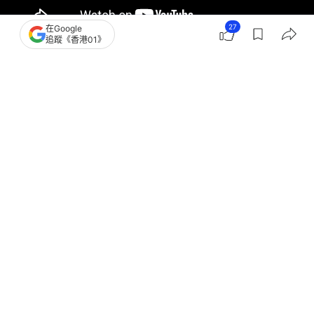
27
在Google
追蹤《香港01》
撰文：
潘耀昇
出版：
2026-06-05 07:00
更新：
2026-06-05 11:44
「真實認識我們的人，不會認為我們是極端父母」。