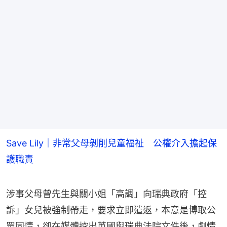
Save Lily｜非常父母剝削兒童福祉 公權介入擔起保
護職責
涉事父母曾先生與關小姐「高調」向瑞典政府「控
訴」女兒被強制帶走，要求立即遣返，本意是博取公
眾同情，卻在媒體挖出英國與瑞典法院文件後，劇情