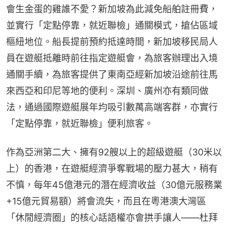
會生金蛋的雞誰不愛？新加坡為此減免船舶註冊費，
並實行「定點停靠，就近聯檢」通關模式，搶佔區域
樞紐地位。船長提前預約抵達時間，新加坡移民局人
員在遊艇抵離時前往指定遊艇會，為旅客辦理出入境
通關手續，為旅客提供了東南亞經新加坡沿途前往馬
來西亞和印尼等地的便利。深圳、廣州亦有類同做
法，通過國際遊艇展年均吸引數萬高端客群，亦實行
「定點停靠，就近聯檢」便利旅客。
作為亞洲第二大、擁有92艘以上的超級遊艇（30米以
上）的香港，在遊艇經濟爭奪戰場的壓力甚大，稍有
不慎，每年45億港元的潛在經濟收益（30億元服務業
+15億元貿易額）將會流失，而且在粵港澳大灣區
「休閒經濟圈」的核心話語權亦會拱手讓人——杜拜