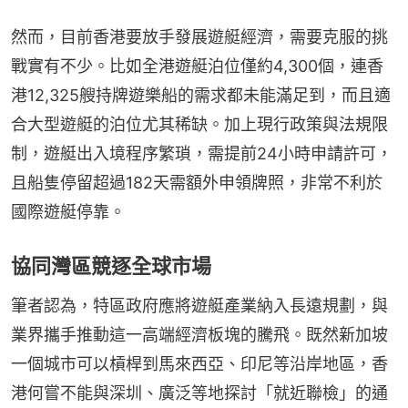
然而，目前香港要放手發展遊艇經濟，需要克服的挑
戰實有不少。比如全港遊艇泊位僅約4,300個，連香
港12,325艘持牌遊樂船的需求都未能滿足到，而且適
合大型遊艇的泊位尤其稀缺。加上現行政策與法規限
制，遊艇出入境程序繁瑣，需提前24小時申請許可，
且船隻停留超過182天需額外申領牌照，非常不利於
國際遊艇停靠。
協同灣區競逐全球市場
筆者認為，特區政府應將遊艇產業納入長遠規劃，與
業界攜手推動這一高端經濟板塊的騰飛。既然新加坡
一個城市可以槓桿到馬來西亞、印尼等沿岸地區，香
港何嘗不能與深圳、廣泛等地探討「就近聯檢」的通