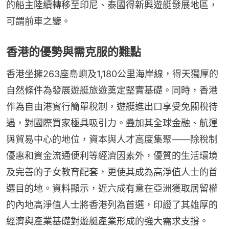
的船主陸續轉移至印尼、泰國得新興遊艇發展地區，
可謂前車之鑒。
香港的優勢與需克服的難點
香港坐擁263座島嶼及1,180公里海岸線，得天獨厚的
自然條件為發展遊艇旅遊奠定堅實基礎。同時，香港
作為自由港實行簡單稅制，遊艇進出口享受免關稅待
遇，對國際買家極具吸引力。疊加其全球金融、航運
與貿易中心的地位，資本與人才高度集聚——除稅制
優惠和資金流通便利等經濟因素外，優質的生活環境
及完善的子女教育配套，更使其成為高淨值人士的首
選目的地。資料顯示，近六成有意在亞洲獲取居留權
的內地高淨值人士將香港列為首選，印證了其雄厚的
經濟與產業基礎對遊艇產業形成的強大需求支撐。