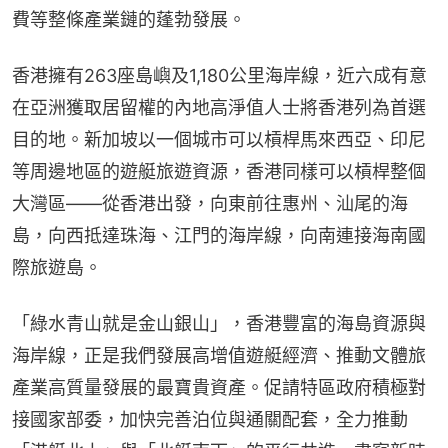
費等整條產業鏈的蓬勃發展。
香港擁有263座島嶼及1,180公里海岸線，近六成有意
在亞洲獲取居留權的內地高淨值人士將香港列為首選
目的地。新加坡以一個城市可以槓桿馬來西亞、印尼
等周邊地區的遊艇旅遊資源，香港同樣可以槓桿整個
大灣區——從香港出發，向東前往惠州、汕尾的海
島，向西抵達珠海、江門的海岸線，向南連接海南國
際旅遊島。
「綠水青山就是金山銀山」，香港豐富的海島資源與
海岸線，正是我們發展高增值遊艇經濟、推動文體旅
產業高質量發展的最寶貴資產。促請特區政府積極對
接國家部委，加快完善泊位與通關配套，全力推動