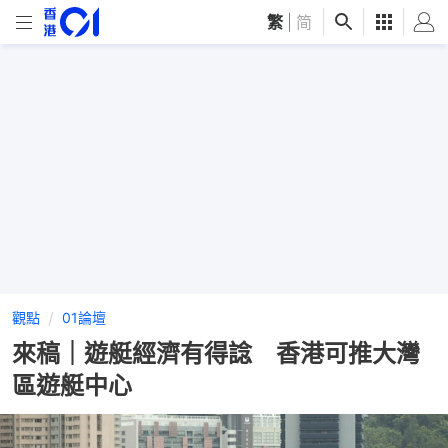
繁
|
简
觀點
01論壇
來稿｜遊艇經濟有得諗 香港可推大灣
區遊艇中心