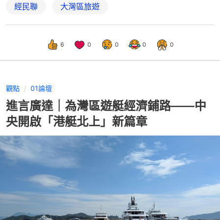
經民聯
大灣區旅遊
6
0
0
0
0
觀點
01論壇
進言廣達｜為灣區遊艇經濟鋪路——中
央開啟「港艇北上」新篇章