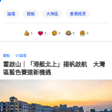
論壇
遊艇
大灣區
香港經濟
5
0
0
0
0
觀點
01論壇
霍啟山｜「港艇北上」揚帆啟航 大灣
區藍色賽道新機遇