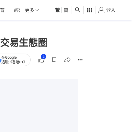
育
經濟
更多
01深圳
繁
觀點
|
简
健康
好食玩飛
登入
女
交易生態圈
3
在Google
追蹤《香港01》