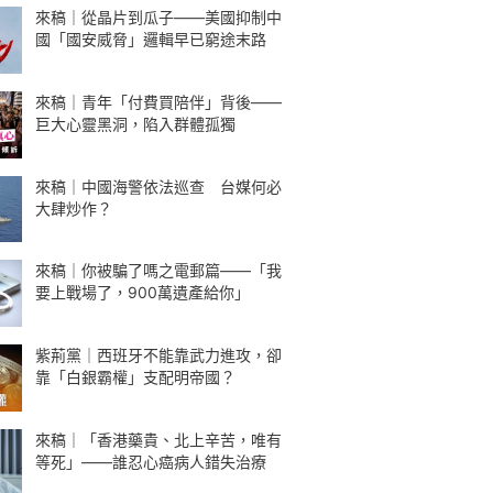
來稿｜從晶片到瓜子——美國抑制中
國「國安威脅」邏輯早已窮途末路
來稿｜青年「付費買陪伴」背後——
巨大心靈黑洞，陷入群體孤獨
來稿｜中國海警依法巡查 台媒何必
大肆炒作？
來稿｜你被騙了嗎之電郵篇——「我
要上戰場了，900萬遺產給你」
紫荊黨｜西班牙不能靠武力進攻，卻
靠「白銀霸權」支配明帝國？
來稿｜「香港藥貴、北上辛苦，唯有
等死」——誰忍心癌病人錯失治療