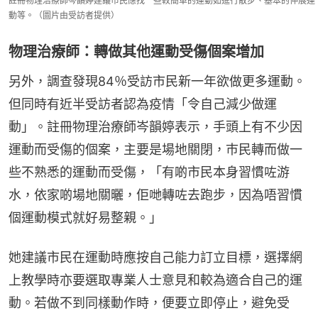
註冊物理治療師岑韻婷建議市民應找一些較簡單的運動如進行散步、基本的伸展運
動等。（圖片由受訪者提供）
物理治療師：轉做其他運動受傷個案增加
另外，調查發現84％受訪市民新一年欲做更多運動。
但同時有近半受訪者認為疫情「令自己減少做運
動」。註冊物理治療師岑韻婷表示，手頭上有不少因
運動而受傷的個案，主要是場地關閉，巿民轉而做一
些不熟悉的運動而受傷，「有啲市民本身習慣咗游
水，依家啲場地關曬，佢哋轉咗去跑步，因為唔習慣
個運動模式就好易整親。」
她建議市民在運動時應按自己能力訂立目標，選擇網
上教學時亦要選取專業人士意見和較為適合自己的運
動。若做不到同樣動作時，便要立即停止，避免受