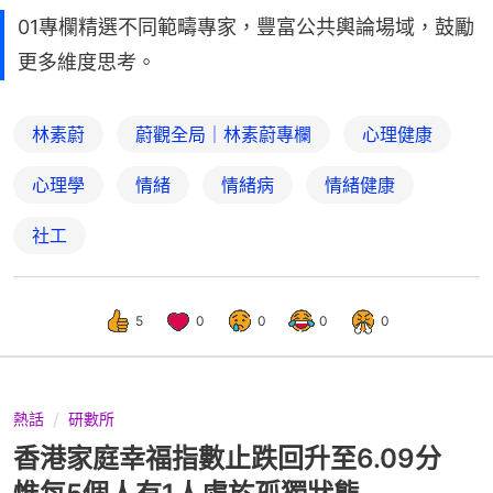
01專欄精選不同範疇專家，豐富公共輿論場域，鼓勵
更多維度思考。
林素蔚
蔚觀全局｜林素蔚專欄
心理健康
心理學
情緒
情緒病
情緒健康
社工
5
0
0
0
0
熱話
研數所
香港家庭幸福指數止跌回升至6.09分