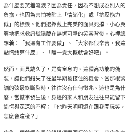
為什麼要笑
着
流淚？因為責任，因為不想成為別人的
負擔，也因為害怕被貼上「情緒化」或「抗壓能力
低」的標籤。他們選擇戴上完美的面具死撐，小心翼
翼地把求救訊號隱藏在無懈可擊的笑容背後。心裡總
想
着
：「我還有工作要做」、「大家都很辛苦，我這
點情緒算什麼」、「睡一覺大概就會好吧」。
然而，面具戴久了，是會窒息的。這種高功能的偽
裝，讓他們錯失了在最早期被接住的機會。當那根緊
繃的弦最終斷裂時，往往沒有任何徵兆。這也是為什
麼，當憾事發生後，身邊的家人和朋友往往只能留下
錯愕與深深的不解：「他昨天明明還在跟我開玩笑，
怎麼會這樣？」