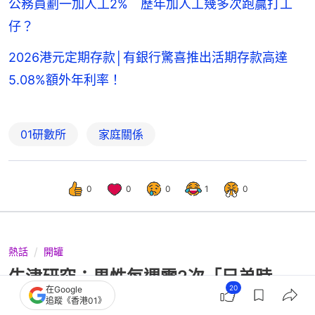
公務員劃一加人工2% 歷年加人工幾多次跑贏打工
仔？
2026港元定期存款│有銀行驚喜推出活期存款高達
5.08%額外年利率！
01研數所
家庭關係
0
0
0
1
0
熱話
開罐
牛津研究：男性每週需2次「兄弟時
20
在Google
間」 可降低焦慮、強化免疫力
追蹤《香港01》