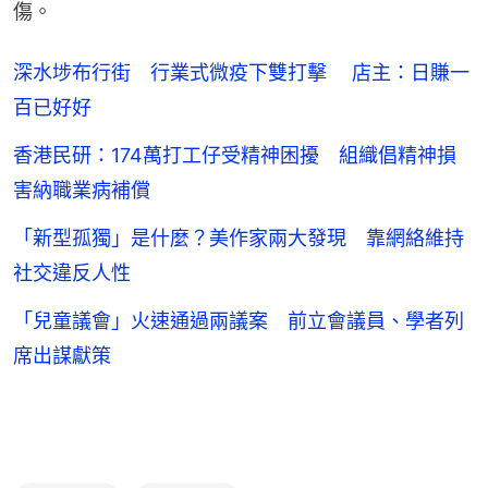
傷。
深水埗布行街 行業式微疫下雙打擊 店主：日賺一
百已好好
香港民研：174萬打工仔受精神困擾 組織倡精神損
害納職業病補償
「新型孤獨」是什麼？美作家兩大發現 靠網絡維持
社交違反人性
「兒童議會」火速通過兩議案 前立會議員、學者列
席出謀獻策