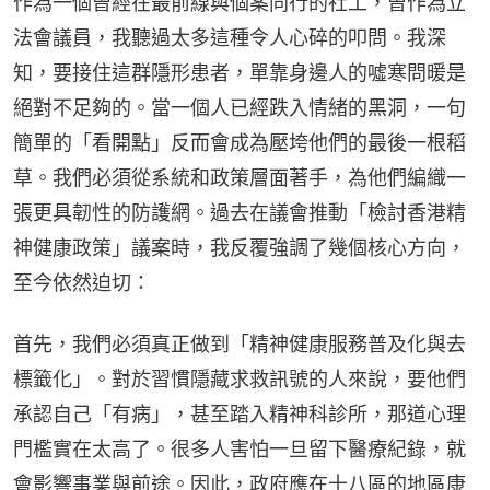
作為一個曾經在最前線與個案同行的社工，曾作為立
法會議員，我聽過太多這種令人心碎的叩問。我深
知，要接住這群隱形患者，單靠身邊人的噓寒問暖是
絕對不足夠的。當一個人已經跌入情緒的黑洞，一句
簡單的「看開點」反而會成為壓垮他們的最後一根稻
草。我們必須從系統和政策層面著手，為他們編織一
張更具韌性的防護網。過去在議會推動「檢討香港精
神健康政策」議案時，我反覆強調了幾個核心方向，
至今依然迫切：
首先，我們必須真正做到「精神健康服務普及化與去
標籤化」。對於習慣隱藏求救訊號的人來說，要他們
承認自己「有病」，甚至踏入精神科診所，那道心理
門檻實在太高了。很多人害怕一旦留下醫療紀錄，就
會影響事業與前途。因此，政府應在十八區的地區康