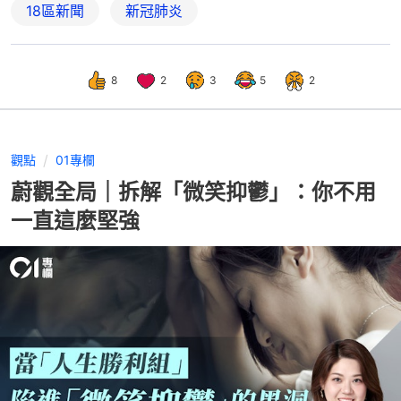
18區新聞
新冠肺炎
8
2
3
5
2
觀點
01專欄
蔚觀全局｜拆解「微笑抑鬱」：你不用
一直這麼堅強