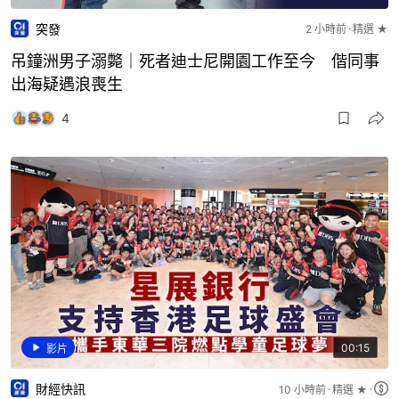
突發
2 小時前
精選 ★
吊鐘洲男子溺斃｜死者迪士尼開園工作至今 偕同事
出海疑遇浪喪生
4
00:15
影片
財經快訊
10 小時前
精選 ★