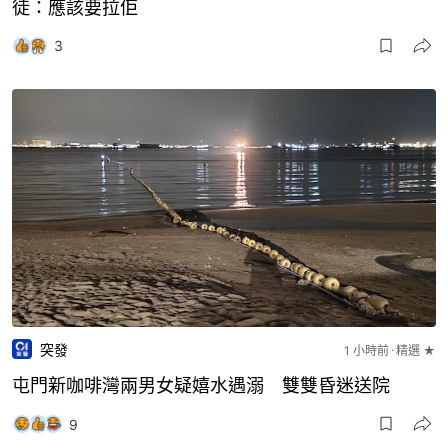
徒：應該要拉佢
3
突發
1 小時前
精選 ★
屯門新咖啡灣兩男女疑嬉水遇溺 雙雙昏迷送院
9