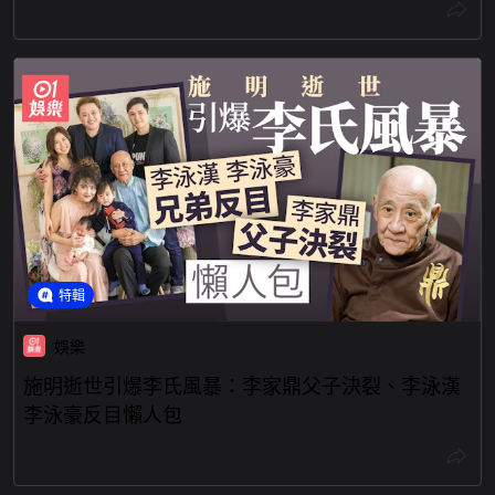
特輯
娛樂
施明逝世引爆李氏風暴：李家鼎父子決裂、李泳漢
李泳豪反目懶人包