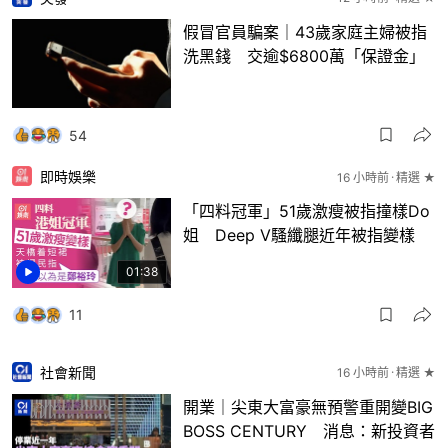
假冒官員騙案｜43歲家庭主婦被指
洗黑錢 交逾$6800萬「保證金」
54
即時娛樂
16 小時前
精選 ★
「四料冠軍」51歲激瘦被指撞樣Do
姐 Deep V騷纖腿近年被指變樣
01:38
11
社會新聞
16 小時前
精選 ★
開業｜尖東大富豪無預警重開變BIG
BOSS CENTURY 消息：新投資者