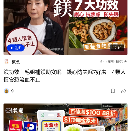
17:19
影片
教煮
6 小時前
精選 ★
鎂功效｜毛姐補鎂助安眠！護心防失眠7好處 4類人
慎食恐流血不止
9