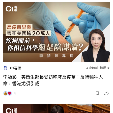
01專欄
4 小時前
精選 ★
李頴彰｜美衛生部長受訪咆哮反疫苗：反智犧牲人
命，香港尤須引戒
4