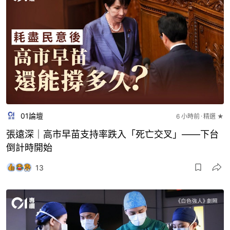
01論壇
6 小時前
精選 ★
張遠深｜高市早苗支持率跌入「死亡交叉」——下台
倒計時開始
13