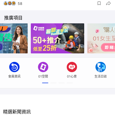
12
3
4
58
14
推廣項目
會員資訊
01空間
01心意
生活日誌
精選新聞資訊