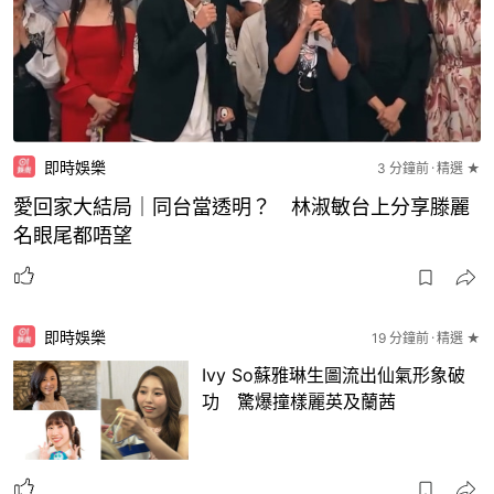
即時娛樂
3 分鐘前
精選 ★
愛回家大結局｜同台當透明？ 林淑敏台上分享滕麗
名眼尾都唔望
即時娛樂
19 分鐘前
精選 ★
Ivy So蘇雅琳生圖流出仙氣形象破
功 驚爆撞樣麗英及蘭茜