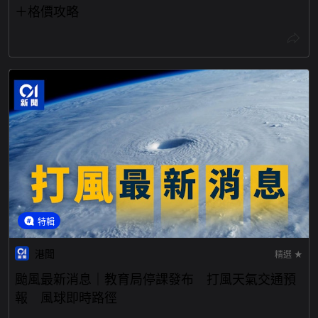
＋格價攻略
特輯
港聞
精選 ★
颱風最新消息｜教育局停課發布 打風天氣交通預
報 風球即時路徑