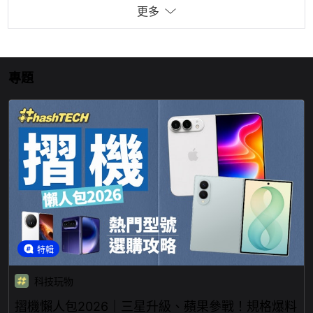
更多
專題
特輯
科技玩物
摺機懶人包2026｜三星升級、蘋果參戰！規格爆料