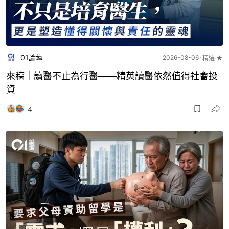
01論壇
2026-08-06
精選 ★
來稿｜讀醫不止為行醫——精英讀醫依然值得社會投
資
4