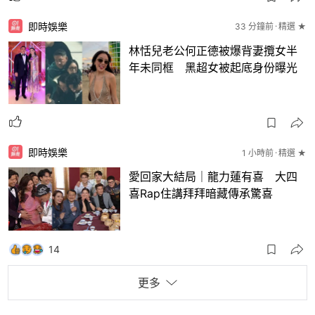
即時娛樂
33 分鐘前
精選 ★
林恬兒老公何正德被爆背妻攬女半
年未同框 黑超女被起底身份曝光
即時娛樂
1 小時前
精選 ★
愛回家大結局｜龍力蓮有喜 大四
喜Rap住講拜拜暗藏傳承驚喜
14
更多