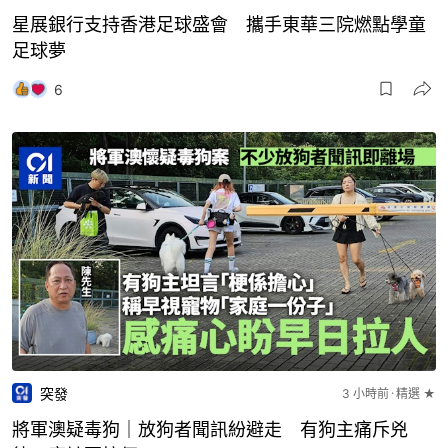
星展銀行支持香港足球盛會 攜手東華三院燃點學童
足球夢
6
突發
3 小時前
精選 ★
將軍澳疑毒狗｜放狗者聞訊紛避走 有狗主痛斥兇