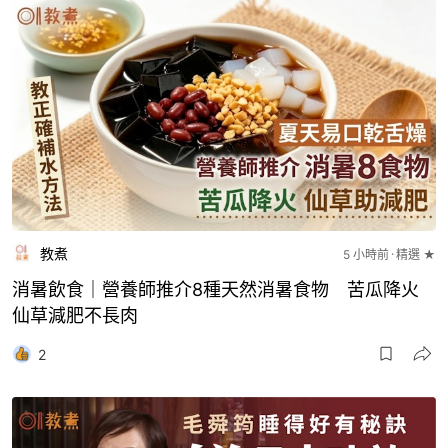
教煮
5 小時前
精選 ★
消暑飲食｜營養師推介8種天然消暑食物 苦瓜降火
仙草減肥不長肉
2