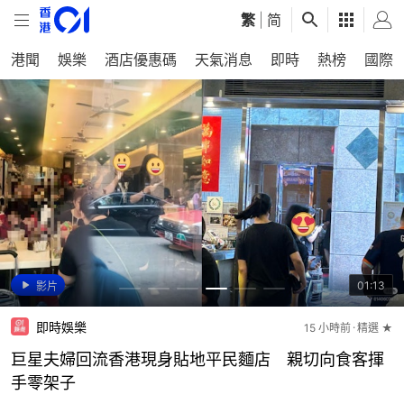
繁
|
简
港聞
娛樂
酒店優惠碼
天氣消息
即時
熱榜
國際
00:48
01:13
影片
影片
突發
社會新聞
即時國際
即時娛樂
教煮
即時中國
2026-08-05
2026-08-06
15 小時前
4 小時前
3 小時前
7 小時前
精選 ★
精選 ★
精選 ★
精選 ★
精選 ★
精選 ★
將軍澳疑毒狗｜警帶狗主返現場調查 清潔工指去年
積金講e啲｜用「積金易」管理強積金更方便
泰國校園槍擊7死15傷 倖存學生躲教室半小時：槍
巨星夫婦回流香港現身貼地平民麵店 親切向食客揮
70歲男不煙不酒患肝癌！醫揭保溫杯漏洗1位置生致
白海豚中心風力達15級料今晚移入東海 9日登陸浙
已現可疑粉末
手從教室旁走過
手零架子
癌物+正確清洗法
江福建沿海一帶