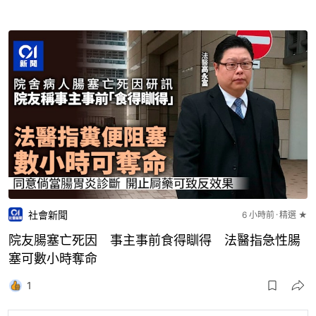
社會新聞
6 小時前
精選 ★
院友腸塞亡死因 事主事前食得瞓得 法醫指急性腸
塞可數小時奪命
1