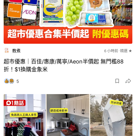
教煮
6 小時前
精選 ★
超市優惠｜百佳/惠康/萬寧/Aeon半價起 無門檻88
折！$1換購金象米
5