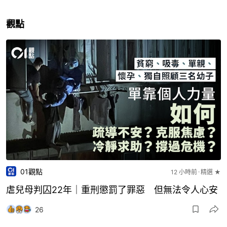
觀點
01觀點
12 小時前
精選 ★
虐兒母判囚22年｜重刑懲罰了罪惡 但無法令人心安
26