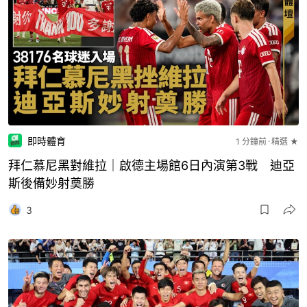
即時體育
1 分鐘前
精選 ★
拜仁慕尼黑對維拉｜啟德主場館6日內演第3戰 迪亞
斯後備妙射奠勝
3