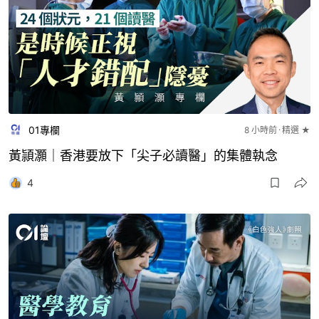
01專欄
8 小時前
精選 ★
黃頴灝｜香港要放下「尖子必讀醫」的集體執念
4