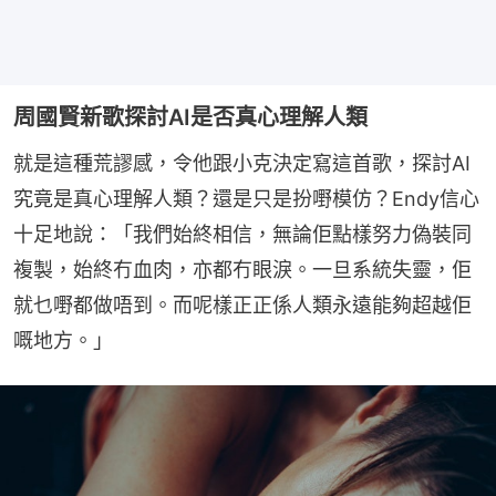
周國賢新歌探討AI是否真心理解人類
就是這種荒謬感，令他跟小克決定寫這首歌，探討AI
究竟是真心理解人類？還是只是扮嘢模仿？Endy信心
十足地說：「我們始終相信，無論佢點樣努力偽裝同
複製，始終冇血肉，亦都冇眼淚。一旦系統失靈，佢
就乜嘢都做唔到。而呢樣正正係人類永遠能夠超越佢
嘅地方。」