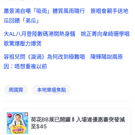
蕭景鴻自嘲「吸雨」體質風雨隨行 簽唱會親手送地
瓜回饋「弟瓜」
大AL八月登陸數碼港開熱身騷 姚正菁向韋綺珊學唱
歌驚爆壓力爆煲
容祖兒問《漩渦》為何改到極難唱 陳輝陽說兩原
因：唔想重複以前
周國賢
本地樂壇焦點