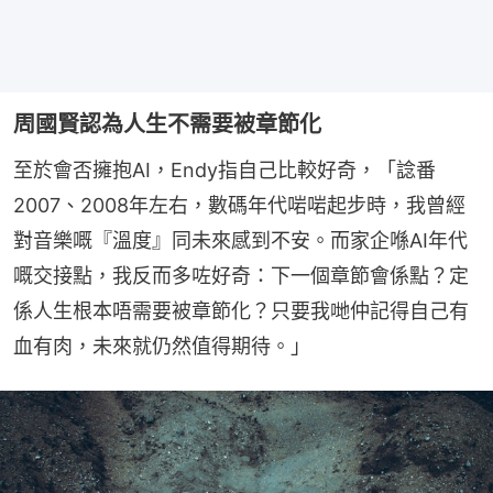
周國賢認為人生不需要被章節化
至於會否擁抱AI，Endy指自己比較好奇，「諗番
2007、2008年左右，數碼年代啱啱起步時，我曾經
對音樂嘅『溫度』同未來感到不安。而家企喺AI年代
嘅交接點，我反而多咗好奇：下一個章節會係點？定
係人生根本唔需要被章節化？只要我哋仲記得自己有
血有肉，未來就仍然值得期待。」