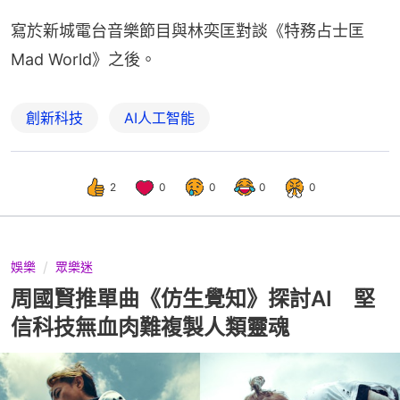
寫於新城電台音樂節目與林奕匡對談《特務占士匡 
Mad World》之後。
創新科技
AI人工智能
2
0
0
0
0
娛樂
眾樂迷
周國賢推單曲《仿生覺知》探討AI 堅
信科技無血肉難複製人類靈魂