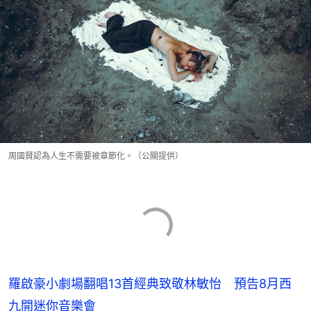
周國賢認為人生不需要被章節化。（公關提供）
羅啟豪小劇場翻唱13首經典致敬林敏怡 預告8月西
九開迷你音樂會