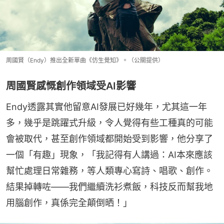
周國賢（Endy）推出全新單曲《仿生覺知》。（公關提供）
周國賢感慨創作領域受AI影響
Endy透露其實他留意AI發展已好幾年，尤其這一年
多，幾乎是跳躍式升級，令人覺得有些工種真的可能
會被取代，甚至創作領域都開始受到影響，他分享了
一個「有趣」現象，「我記得有人講過：AI本來應該
幫忙處理日常雜務，等人類專心寫詩、唱歌、創作。
結果掉轉咗——我們繼續洗衫煮飯，科技反而幫我地
用腦創作，真係完全顛倒晒！」