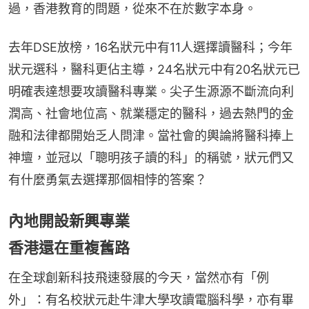
過，香港教育的問題，從來不在於數字本身。
去年DSE放榜，16名狀元中有11人選擇讀醫科；今年
狀元選科，醫科更佔主導，24名狀元中有20名狀元已
明確表達想要攻讀醫科專業。尖子生源源不斷流向利
潤高、社會地位高、就業穩定的醫科，過去熱門的金
融和法律都開始乏人問津。當社會的輿論將醫科捧上
神壇，並冠以「聰明孩子讀的科」的稱號，狀元們又
有什麼勇氣去選擇那個相悖的答案？
內地開設新興專業
香港還在重複舊路
在全球創新科技飛速發展的今天，當然亦有「例
外」：有名校狀元赴牛津大學攻讀電腦科學，亦有畢