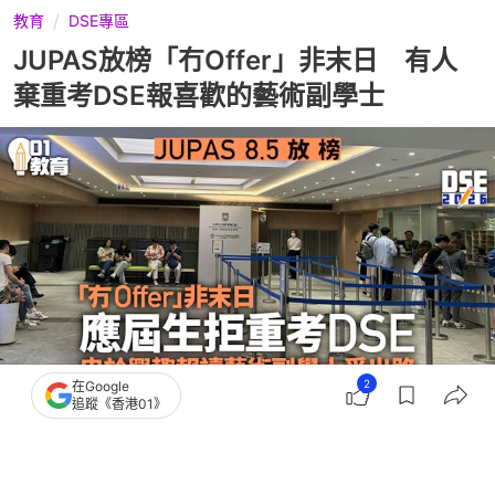
教育
DSE專區
JUPAS放榜「冇Offer」非末日 有人
棄重考DSE報喜歡的藝術副學士
2
在Google
追蹤《香港01》
撰文：
李可榆 梁家俊
出版：
2026-08-05 14:29
更新：
2026-08-06 22:17