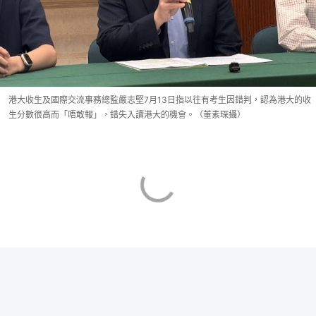
港大收生及國際交流事務總監嚴志堅7月13日指以往有考生因錯判，認為港大的收
生分數很高而「唔敢報」，錯失入讀港大的機會。（董素琛攝）