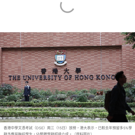
香港中學文憑考試（DSE）周三（15日）放榜，港大表示，已較去年預留多5%學
額予應屆聯招學生，佔整體學額超過六成。（資料圖片）