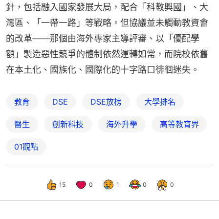
針，包括融入國家發展大局，配合「科教興國」、大
灣區、「一帶一路」等戰略，但協議並未觸動教資會
的改革——那個由海外專家主導評審、以「優配學
額」製造惡性競爭的體制依然運轉如常，而院校依舊
在本土化、國族化、國際化的十字路口徘徊迷失。
教育
DSE
DSE放榜
大學排名
醫生
創新科技
海外升學
高等教育界
01觀點
15
0
1
0
0