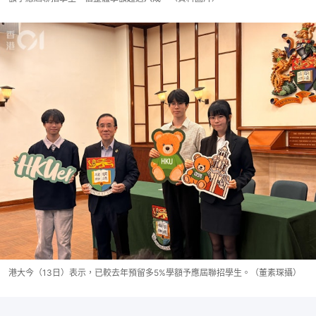
港大今（13日）表示，已較去年預留多5%學額予應屆聯招學生。（董素琛攝）