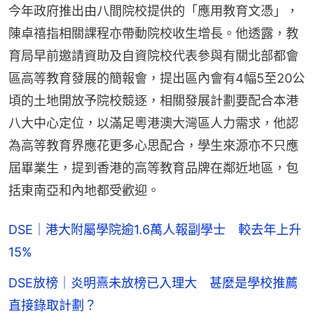
今年政府推出由八間院校提供的「應用教育文憑」，
陳卓禧指相關課程亦帶動院校收生增長。他透露，教
育局早前邀請資助及自資院校代表參與有關北部都會
區高等教育發展的簡報會，提出區內會有4幅5至20公
頃的土地開放予院校競逐，相關發展計劃要配合本港
八大中心定位，以滿足粵港澳大灣區人力需求，他認
為高等教育界應花更多心思配合，學生來源亦不只應
屆畢業生，提到香港的高等教育品牌在鄰近地區，包
括東南亞和內地都受歡迎。
DSE｜港大附屬學院逾1.6萬人報副學士 較去年上升
15%
DSE放榜｜炎明熹未放榜已入理大 甚麼是學校推薦
直接錄取計劃？