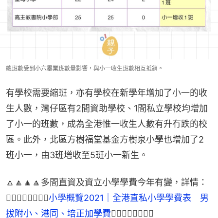
總班數受到小六畢業班數量影響，與小一收生班數相互抵銷。
有學校需要縮班，亦有學校在新學年增加了小一的收
生人數，灣仔區有2間資助學校、1間私立學校均增加
了小一的班數，成為全港惟一收生人數有升冇跌的校
區。此外，北區方樹福堂基金方樹泉小學也增加了2
班小一，由3班增收至5班小一新生。
🔼🔼🔼🔼多間直資及資立小學學費今年有變，詳情：
👉🏻👉🏻👉🏻👉🏻
小學概覽2021｜全港直私小學學費表　男
拔附小、港同、培正加學費
👈🏻👈🏻👈🏻👈🏻