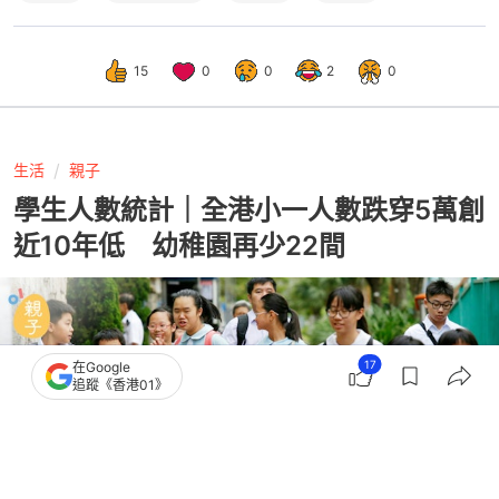
15
0
0
2
0
生活
親子
學生人數統計｜全港小一人數跌穿5萬創
近10年低 幼稚園再少22間
17
在Google
追蹤《香港01》