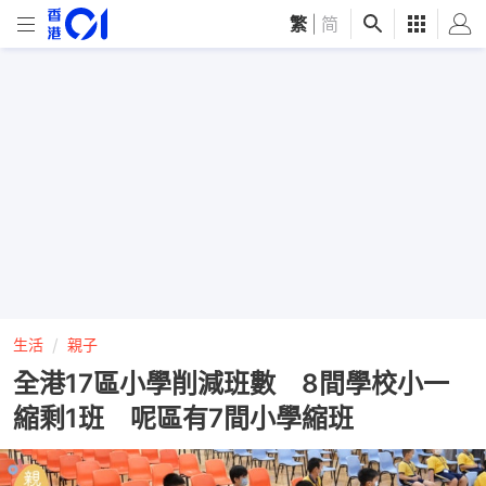
繁
|
简
生活
親子
全港17區小學削減班數 8間學校小一
縮剩1班 呢區有7間小學縮班