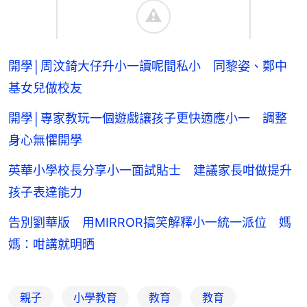
開學│周汶錡大仔升小一讀呢間私小 同黎姿、鄭中
基女兒做校友
開學│專家教玩一個遊戲讓孩子更快適應小一 調整
身心無懼開學
英華小學校長分享小一面試貼士 建議家長咁做提升
孩子表達能力
告別劉華版 用MIRROR搞笑解釋小一統一派位 媽
媽：咁講就明晒
親子
小學教育
教育
教育