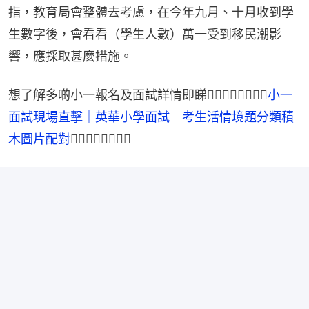
指，教育局會整體去考慮，在今年九月、十月收到學
生數字後，會看看（學生人數）萬一受到移民潮影
響，應採取甚麼措施。
想了解多啲小一報名及面試詳情即睇👉🏻👉🏻👉🏻👉🏻
小一
面試現場直擊｜英華小學面試　考生活情境題分類積
木圖片配對
👈🏻👈🏻👈🏻👈🏻