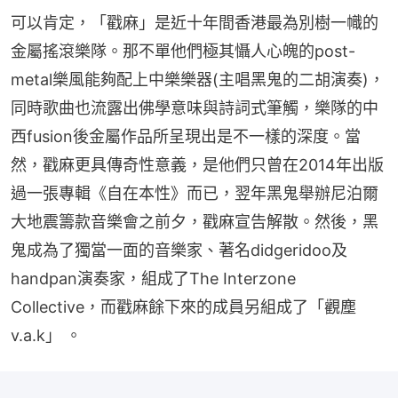
可以肯定，「戳麻」是近十年間香港最為別樹一幟的
金屬搖滾樂隊。那不單他們極其懾人心魄的post-
metal樂風能夠配上中樂樂器(主唱黑鬼的二胡演奏)，
同時歌曲也流露出佛學意味與詩詞式筆觸，樂隊的中
西fusion後金屬作品所呈現出是不一樣的深度。當
然，戳麻更具傳奇性意義，是他們只曾在2014年出版
過一張專輯《自在本性》而已，翌年黑鬼舉辦尼泊爾
大地震籌款音樂會之前夕，戳麻宣告解散。然後，黑
鬼成為了獨當一面的音樂家、著名didgeridoo及
handpan演奏家，組成了The Interzone 
Collective，而戳麻餘下來的成員另組成了「觀塵
v.a.k」 。