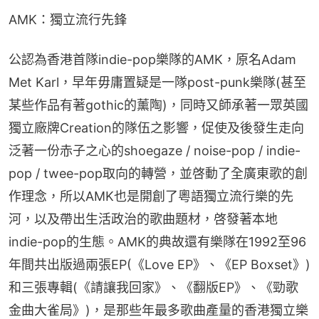
AMK：獨立流行先鋒
公認為香港首隊indie-pop樂隊的AMK，原名Adam 
Met Karl，早年毋庸置疑是一隊post-punk樂隊(甚至
某些作品有著gothic的薰陶)，同時又師承著一眾英國
獨立廠牌Creation的隊伍之影響，促使及後發生走向
泛著一份赤子之心的shoegaze / noise-pop / indie-
pop / twee-pop取向的轉營，並啓動了全廣東歌的創
作理念，所以AMK也是開創了粵語獨立流行樂的先
河，以及帶出生活政治的歌曲題材，啓發著本地
indie-pop的生態。AMK的典故還有樂隊在1992至96
年間共出版過兩張EP(《Love EP》、《EP Boxset》)
和三張專輯(《請讓我回家》、《翻版EP》、《勁歌
金曲大雀局》)，是那些年最多歌曲產量的香港獨立樂