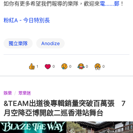
如你有更多希望我們報導的樂隊，歡迎來
電......郵
！
粉紅A - 今日特別長
獨立樂隊
Anodize
1
0
0
0
0
娛樂
眾樂迷
&TEAM出道後專輯銷量突破百萬張 7
月空降亞博開啟二巡香港站舞台