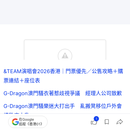
&TEAM演唱會2026香港｜門票優先／公售攻略＋購
票連結＋座位表
G-Dragon澳門騷衣著惹歧視爭議 經理人公司致歉
G-Dragon澳門騷樂迷大打出手 亂搬凳移位戶外會
場秩序大亂
1
在Google
追蹤《香港01》
「果汁大叔」男星朴東彬驚傳驟逝 突陳屍自家餐