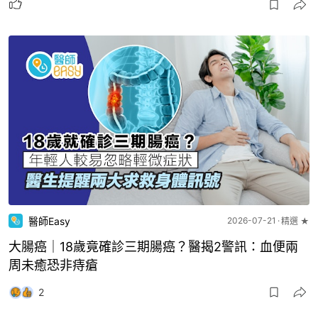
醫師Easy
2026-07-21
精選 ★
大腸癌｜18歲竟確診三期腸癌？醫揭2警訊：血便兩
周未癒恐非痔瘡
2