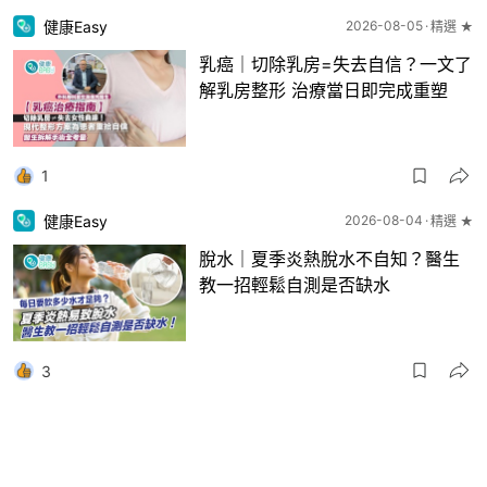
健康Easy
2026-08-05
精選 ★
乳癌｜切除乳房=失去自信？一文了
解乳房整形 治療當日即完成重塑
1
健康Easy
2026-08-04
精選 ★
脫水｜夏季炎熱脫水不自知？醫生
教一招輕鬆自測是否缺水
3
健康Easy
2026-08-02
精選 ★
高血鉀｜７旬婦狂吃「這」水果被