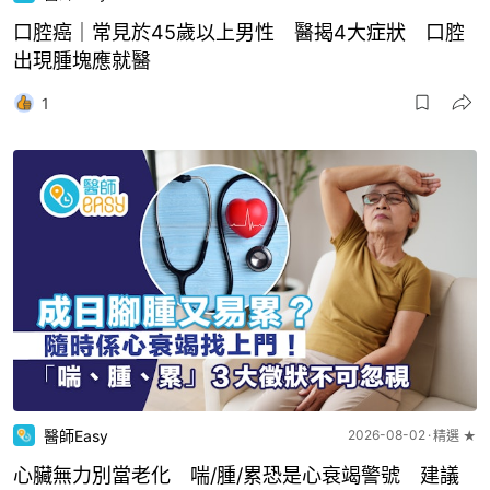
口腔癌｜常見於45歲以上男性 醫揭4大症狀 口腔
出現腫塊應就醫
1
醫師Easy
2026-08-02
精選 ★
心臟無力別當老化 喘/腫/累恐是心衰竭警號 建議