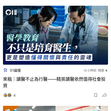
01論壇
18 小時前
精選 ★
來稿｜讀醫不止為行醫——精英讀醫依然值得社會投
資
4