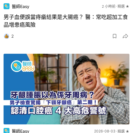
醫師Easy
2 小時前
精選 ★
男子血便誤當痔瘡結果是大腸癌？ 醫：常吃超加工食
品增患癌風險
2
醫師Easy
2026-08-03
精選 ★