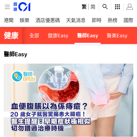
繁
|
简
港聞
娛樂
酒店優惠碼
天氣消息
即時
熱榜
國際
健康
全部
健康Easy
醫師Easy
醫美Easy
醫師Easy