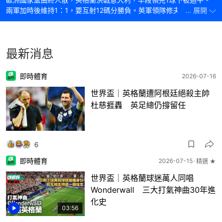
兩軍加時後維持1：1，要互射12碼分勝負。英軍領隊修夫基在加時最
... 展開
後1分鐘換入拉舒福特和查頓辛祖操刀，但兩人皆宴客；同是後備入
替的19歲小將沙卡主射第5輪被意軍門將當拿隆馬救出，英格蘭飲
恨。
最新消息
即時體育
2026-07-16
世界盃｜英格蘭遭阿根廷絕殺主帥
杜慈捱轟 英足總仍撐留任
6
即時體育
2026-07-15
精選 ★
世界盃｜英格蘭球迷萬人同唱
Wonderwall 三大打氣神曲30年進
化史
03:56