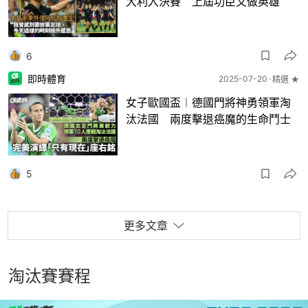
大利入決賽 上屆功臣又做英雄
6
即時體育
2025-07-20
精選 ★
女子歐國盃︱德國門將神勇領軍淘
汰法國 兩度擊退癌魔的生命鬥士
5
更多文章
淘汰賽賽程