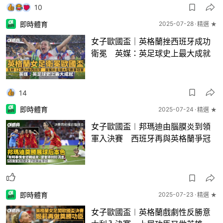
10
即時體育
2025-07-28
精選 ★
女子歐國盃｜英格蘭挫西班牙成功
衛冕 英媒：英足球史上最大成就
14
即時體育
2025-07-24
精選 ★
女子歐國盃︱邦瑪迪由腦膜炎到領
軍入決賽 西班牙再與英格蘭爭冠
即時體育
2025-07-23
精選 ★
女子歐國盃︱英格蘭戲劇性反勝意