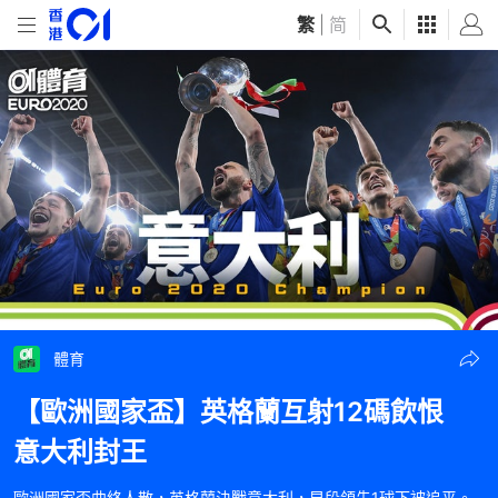
繁
|
简
體育
【歐洲國家盃】英格蘭互射12碼飲恨
意大利封王
歐洲國家盃曲終人散，英格蘭決戰意大利，早段領先1球下被追平。