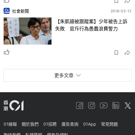
社會新聞
2018-03-12
【朱凱廸被跟蹤案】少年被告上訴
失敗 官斥行為愚蠢浪費警力
更多文章
01線報
關於我們
01招聘
廣告查詢
01App
常見問題
聯絡我們
私隱聲明
條款及細則