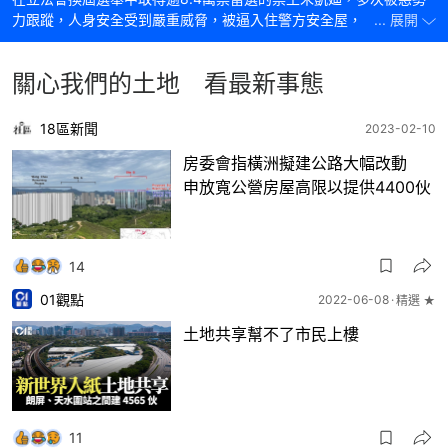
力跟蹤，人身安全受到嚴重威脅，被逼入住警方安全屋，無家可歸。
... 展開
知情人士透露，朱凱廸近年一直關注傾倒泥頭、橫洲公屋爭議，可能
觸動既得利益者的神經。橫洲爭議，到底是什麼一回事？
關心我們的土地 看最新事態
18區新聞
2023-02-10
房委會指橫洲擬建公路大幅改動
申放寬公營房屋高限以提供4400伙
14
01觀點
2022-06-08
精選 ★
土地共享幫不了市民上樓
11