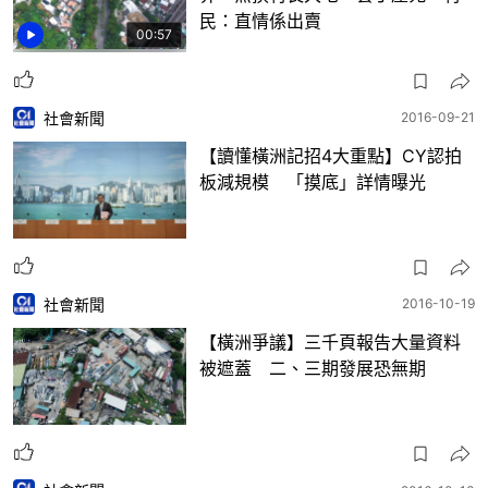
民：直情係出賣
00:57
社會新聞
2016-09-21
【讀懂橫洲記招4大重點】CY認拍
板減規模 「摸底」詳情曝光
社會新聞
2016-10-19
【橫洲爭議】三千頁報告大量資料
被遮蓋 二、三期發展恐無期