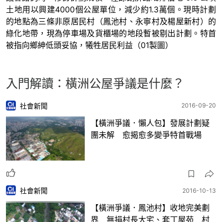
土地用以興建4000個公屋單位，減少約1.3萬個。現時計劃
的地點為三條非原居民村（鳳池村、永寧村及楊屋新村）的
綠化地帶，現為停車場及貨櫃場的地段暫被剔出計劃。特首
被指向鄉紳低頭妥協，犧牲居民利益（01製圖）
入門解讀：橫洲公屋爭議是什麼？
社會新聞
2016-09-20
【橫洲爭議．懶人包】發展計劃疑
團未解 愈揭愈多變爭特首戰場
社會新聞
2016-10-13
【橫洲爭議．鳳池村】收地完美劃
界 無損村長大宅、套丁屋苑 村