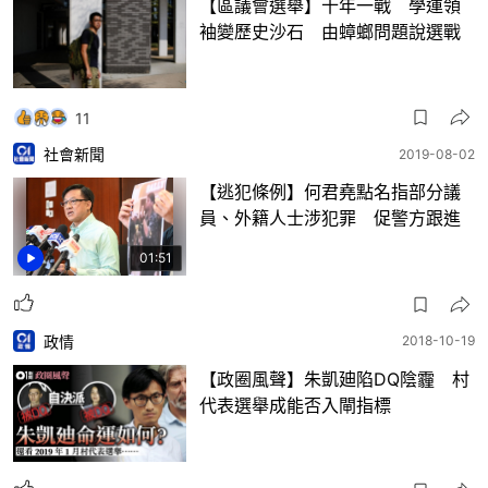
【區議會選舉】十年一戰 學運領
袖變歷史沙石 由蟑螂問題說選戰
11
社會新聞
2019-08-02
【逃犯條例】何君堯點名指部分議
員、外籍人士涉犯罪 促警方跟進
01:51
政情
2018-10-19
【政圈風聲】朱凱廸陷DQ陰霾 村
代表選舉成能否入閘指標