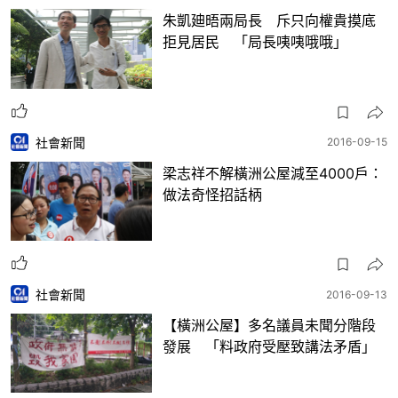
朱凱廸晤兩局長 斥只向權貴摸底
拒見居民 「局長咦咦哦哦」
社會新聞
2016-09-15
梁志祥不解橫洲公屋減至4000戶：
做法奇怪招話柄
社會新聞
2016-09-13
【橫洲公屋】多名議員未聞分階段
發展 「料政府受壓致講法矛盾」