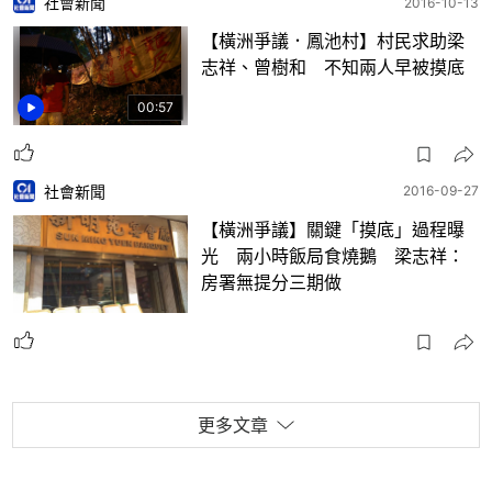
社會新聞
2016-10-13
【橫洲爭議．鳳池村】村民求助梁
志祥、曾樹和 不知兩人早被摸底
00:57
社會新聞
2016-09-27
【橫洲爭議】關鍵「摸底」過程曝
光 兩小時飯局食燒鵝 梁志祥：
房署無提分三期做
更多文章