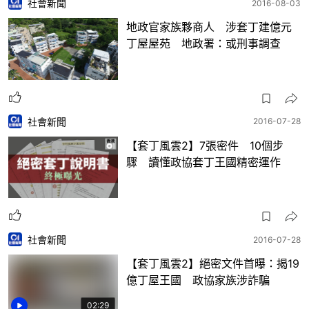
社會新聞
2016-08-03
地政官家族夥商人 涉套丁建億元
丁屋屋苑 地政署：或刑事調查
社會新聞
2016-07-28
【套丁風雲2】7張密件 10個步
驟 讀懂政協套丁王國精密運作
社會新聞
2016-07-28
【套丁風雲2】絕密文件首曝：揭19
億丁屋王國 政協家族涉詐騙
02:29