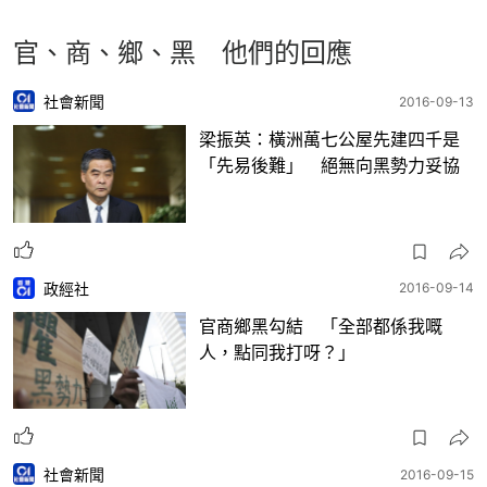
官、商、鄉、黑 他們的回應
社會新聞
2016-09-13
梁振英：橫洲萬七公屋先建四千是
「先易後難」 絕無向黑勢力妥協
政經社
2016-09-14
官商鄉黑勾結 「全部都係我嘅
人，點同我打呀？」
社會新聞
2016-09-15