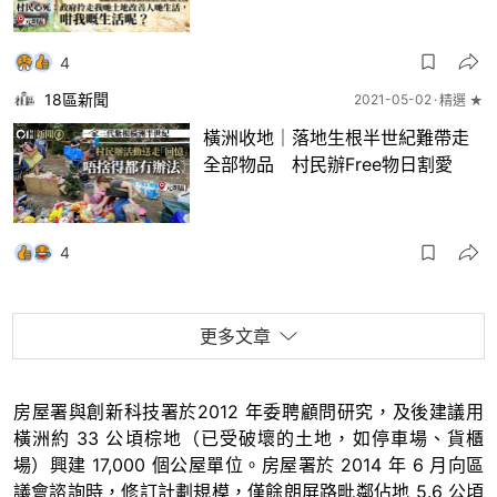
4
18區新聞
2021-05-02
精選 ★
橫洲收地｜落地生根半世紀難帶走
全部物品 村民辦Free物日割愛
4
更多文章
房屋署與創新科技署於2012 年委聘顧問研究，及後建議用
橫洲約 33 公頃棕地（已受破壞的土地，如停車場、貨櫃
場）興建 17,000 個公屋單位。房屋署於 2014 年 6 月向區
議會諮詢時，修訂計劃規模，僅餘朗屏路毗鄰佔地 5.6 公頃