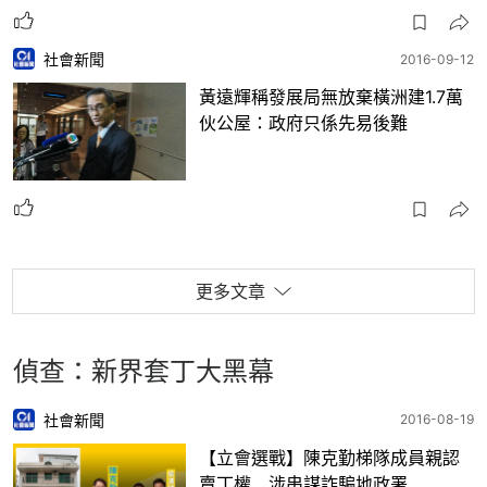
社會新聞
2016-09-12
黃遠輝稱發展局無放棄橫洲建1.7萬
伙公屋：政府只係先易後難
更多文章
偵查：新界套丁大黑幕
社會新聞
2016-08-19
【立會選戰】陳克勤梯隊成員親認
賣丁權 涉串謀詐騙地政署