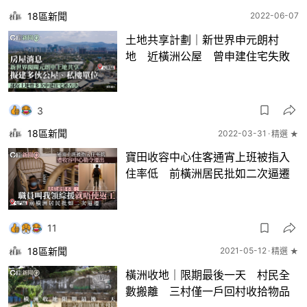
18區新聞
2022-06-07
土地共享計劃｜新世界申元朗村
地 近橫洲公屋 曾申建住宅失敗
3
18區新聞
2022-03-31
精選 ★
寶田收容中心住客通宵上班被指入
住率低 前橫洲居民批如二次逼遷
11
18區新聞
2021-05-12
精選 ★
橫洲收地｜限期最後一天 村民全
數搬離 三村僅一戶回村收拾物品