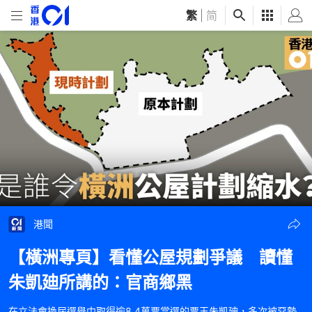
繁
|
简
港聞
【橫洲專頁】看懂公屋規劃爭議 讀懂
朱凱廸所講的：官商鄉黑
在立法會換屆選舉中取得逾8.4萬票當選的票王朱凱廸，多次被惡勢