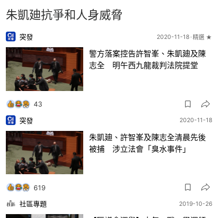
朱凱廸抗爭和人身威脅
突發
2020-11-18
精選 ★
警方落案控告許智峯、朱凱廸及陳
志全 明午西九龍裁判法院提堂
43
突發
2020-11-18
朱凱廸、許智峯及陳志全清晨先後
被捕 涉立法會「臭水事件」
619
社區專題
2019-10-26