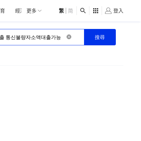
育
經濟
更多
01深圳
繁
觀點
|
简
健康
好食玩飛
登入
女