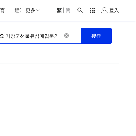
育
經濟
更多
01深圳
繁
觀點
|
简
健康
好食玩飛
登入
女