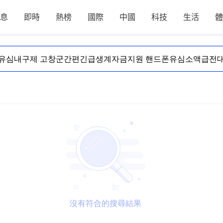
息
即時
熱榜
國際
中國
科技
生活
體