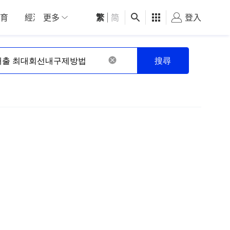
育
經濟
更多
01深圳
繁
觀點
|
简
健康
好食玩飛
登入
女