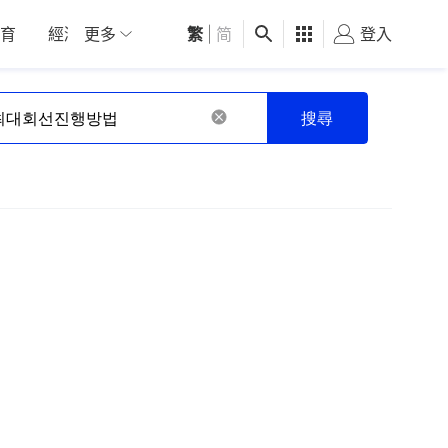
育
經濟
更多
01深圳
繁
觀點
|
简
健康
好食玩飛
登入
女