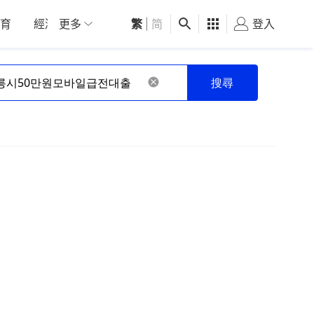
育
經濟
更多
01深圳
繁
觀點
|
简
健康
好食玩飛
登入
女