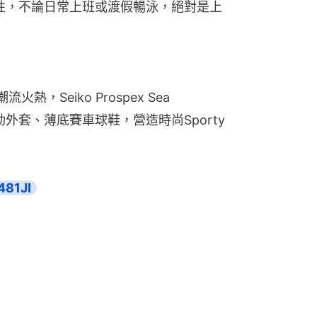
其個性，不論日常上班或渡假暢泳，絕對是上
流火熱，Seiko Prospex Sea 
ed運動外套、薄底賽車球鞋，營造時尚Sporty 
481JI