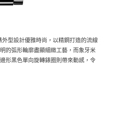
81JI潛水錶外型設計優雅時尚，以精鋼打造的流線
明的弧形輪廓盡顯細緻工藝，而象牙米
邊形黑色單向旋轉錶圈則帶來動感，令