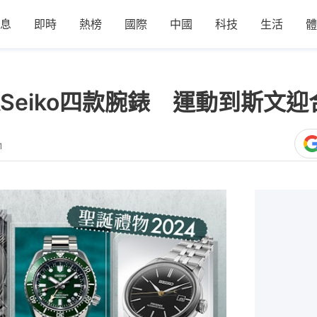
息
即時
熱榜
國際
中國
科技
生活
體
eiko四款腕錶 運動到斯文迎
1