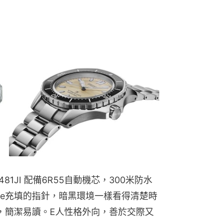
81JI 配備6R55自動機芯，300米防水
rite充填的指針，暗黑環境一樣看得清楚時
窗，簡潔易讀。E人性格外向，善於交際又