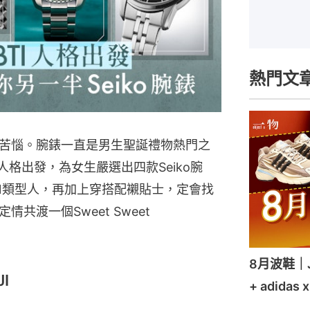
熱門文
苦惱。腕錶一直是男生聖誕禮物熱門之
型人格出發，為女生嚴選出四款Seiko腕
、N類型人，再加上穿搭配襯貼士，定會找
共渡一個Sweet Sweet
8月波鞋｜Je
JI
+ adidas 