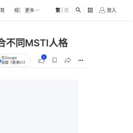
育
經濟
更多
01深圳
繁
觀點
|
简
健康
好食玩飛
登入
女
合不同MSTI人格
5
在Google
追蹤《香港01》