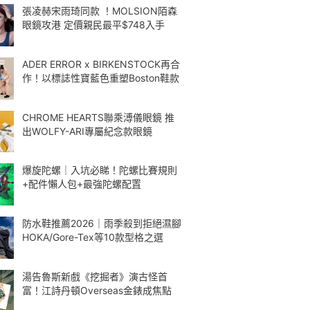
張凌赫宋雨琦同款 ！MOLSION陌森
眼鏡攻港 定價親民最平$748入手
ADER ERROR x BIRKENSTOCK再合
作！以標誌性寶藍色重塑Boston鞋款
CHROME HEARTS聯乘溥儀眼鏡 推
出WOLFY-ARI專屬紀念款眼鏡
爆旋陀螺｜入坑必睇！陀螺比賽規則
+配件懶人包+最強陀螺配置
防水鞋推薦2026｜雨季殺到拒絕濕腳
HOKA/Gore-Tex等10款型格之選
湯告魯斯新戲《挖掘者》演古怪首
富！江詩丹頓Overseas金錶成焦點