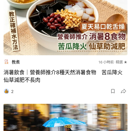
教煮
16 小時前
精選 ★
消暑飲食｜營養師推介8種天然消暑食物 苦瓜降火
仙草減肥不長肉
2