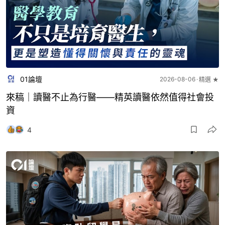
01論壇
2026-08-06
精選 ★
來稿｜讀醫不止為行醫——精英讀醫依然值得社會投
資
4