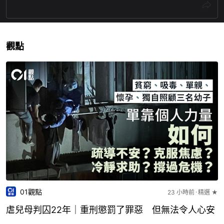
觀點
01觀點
23 小時前
精選 ★
虐兒母判囚22年｜重刑懲罰了罪惡 但無法令人心安
26