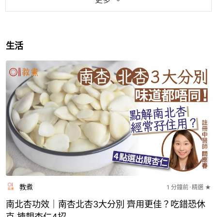
生活
教煮
1 分鐘前
精選 ★
南北杏功效｜南杏北杏3大分別 齊用更佳？吃錯恐休
克 揀靚杏仁4招