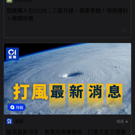
摺機懶人包2026｜三星升級、蘋果參戰！規格爆料
＋格價攻略
特輯
港聞
精選 ★
颱風最新消息｜教育局停課發布 打風天氣交通預
報 風球即時路徑