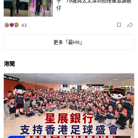
仔
43
更多「最Hit」
港聞
00:15
影片