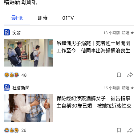
最Hit
即時
01TV
突發
13 小時前
精選 ★
吊鐘洲男子溺斃｜死者迪士尼開園
工作至今 偕同事出海疑遇浪喪生
48
社會新聞
15 小時前
精選 ★
保險經紀涉姦酒醉女子 被告指事
主自稱30歲已婚 被她拉近後性交
26
專題人訪
23 小時前
精選 ★