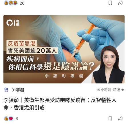
01專欄
15 小時前
精選 ★
李頴彰｜美衛生部長受訪咆哮反疫苗：反智犧牲人
命，香港尤須引戒
6