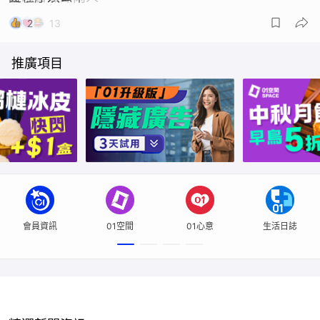
2
3
15
13
36
推廣項目
會員資訊
01空間
01心意
生活日誌
精選新聞資訊