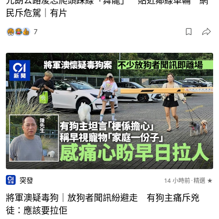
民斥危駕｜有片
7
突發
14 小時前
精選 ★
將軍澳疑毒狗｜放狗者聞訊紛避走 有狗主痛斥兇
徒：應該要拉佢