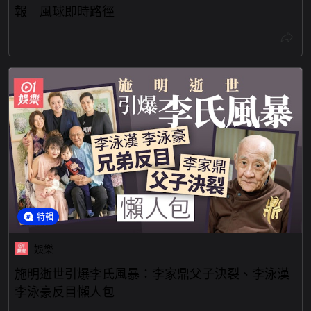
特輯
娛樂
施明逝世引爆李氏風暴：李家鼎父子決裂、李泳漢
李泳豪反目懶人包