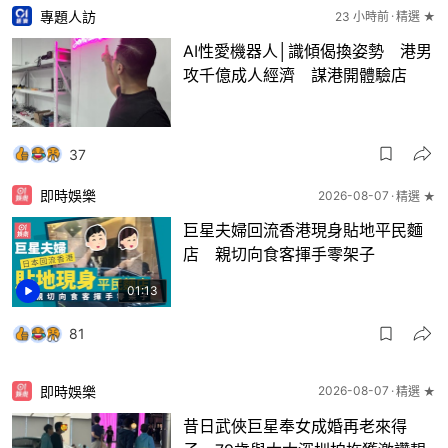
AI性愛機器人│識傾偈換姿勢 港男
攻千億成人經濟 謀港開體驗店
37
即時娛樂
2026-08-07
精選 ★
巨星夫婦回流香港現身貼地平民麵
店 親切向食客揮手零架子
01:13
81
即時娛樂
2026-08-07
精選 ★
昔日武俠巨星奉女成婚再老來得
子 79歲與太太深圳拍拖獲激讚靚