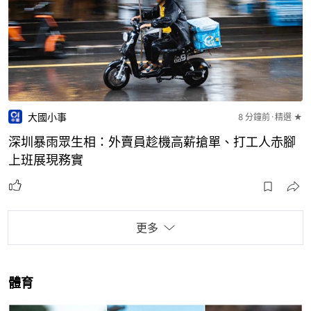
大國小事
8 分鐘前
精選 ★
深圳暴雨眾生相：外賣員趁機高薪搶單、打工人赤腳
上班展現務實
更多
體育