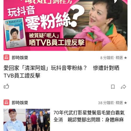
即時娛樂
8 分鐘前
精選 ★
愛回家「清潔阿姐」玩抖音零粉絲？ 慘遭針對晒
TVB員工證反擊
即時娛樂
38 分鐘前
精選 ★
70年代武打影星雙鬢眉毛變白霸氣
全消 親認雙腳出問題：身體麻麻