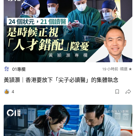
01專欄
19 小時前
精選 ★
黃頴灝｜香港要放下「尖子必讀醫」的集體執念
4