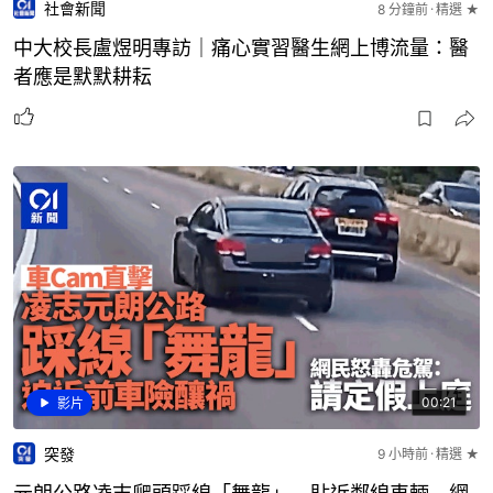
中大校長盧煜明專訪｜痛心實習醫生網上博流量：醫
者應是默默耕耘
00:21
影片
突發
9 小時前
精選 ★
元朗公路凌志爬頭踩線「舞龍」 貼近鄰線車輛 網