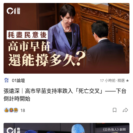
01論壇
17 小時前
精選 ★
張遠深｜高市早苗支持率跌入「死亡交叉」——下台
倒計時開始
18