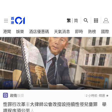
繁
|
简
港聞
娛樂
酒店優惠碼
天氣消息
即時
熱榜
國際
02:59
影片
影片
突發
社會新聞
政情
即時娛樂
即時娛樂
即時中國
2026-08-05
10 小時前
13 小時前
14 小時前
2 小時前
1 小時前
精選 ★
精選 ★
精選 ★
精選 ★
精選 ★
精選 ★
黃大仙上邨7分鐘內 一男子全身刀傷浴血電梯內 一
積金講e啲｜用「積金易」管理強積金更方便
性罪行改革｜大律師公會改撐設持續性侵兒童罪 舉
愛回家｜滕麗名與林淑敏零交流拒回應不和傳聞 被
愛回家｜橫跨9年終迎大結局 回顧歷年12位「被消
白海豚中心風力達15級料今晚移入東海 9日登陸浙
男墮斃地面
證程序須公平
要求合照即閃人
失」經典角色
江福建沿海一帶