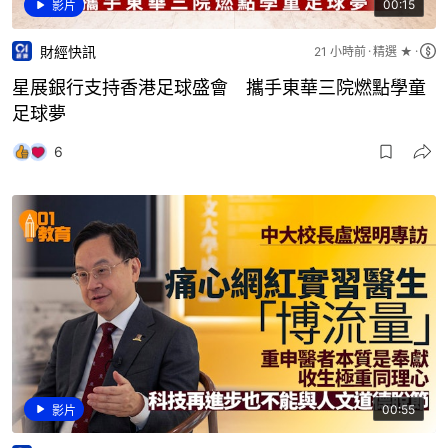
財經快訊
21 小時前
精選 ★
星展銀行支持香港足球盛會 攜手東華三院燃點學童
足球夢
6
00:55
影片
社會新聞
8 分鐘前
精選 ★