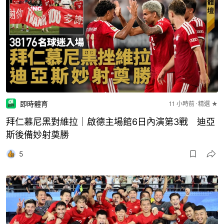
即時體育
11 小時前
精選 ★
拜仁慕尼黑對維拉｜啟德主場館6日內演第3戰 迪亞
斯後備妙射奠勝
5