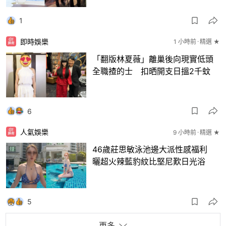
1
即時娛樂
1 小時前
精選 ★
「翻版林夏薇」離巢後向現實低頭
全職揸的士 扣晒開支日搵2千蚊
6
人氣娛樂
9 小時前
精選 ★
46歲莊思敏泳池邊大派性感福利
曬超火辣藍豹紋比堅尼歎日光浴
5
更多