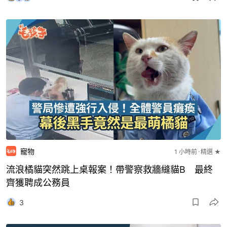
寵物
1 小時前
精選 ★
流浪橘貓突然跳上桌報案！帶警察救牆縫貓B 最終
齊獲聘成公務員
3