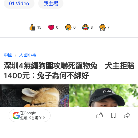
01 Video
我主場
15
0
0
8
7
中國
大國小事
深圳4無繩狗圍攻嚇死寵物兔 犬主拒賠
1400元：兔子為何不綁好
在Google
追蹤《香港01》