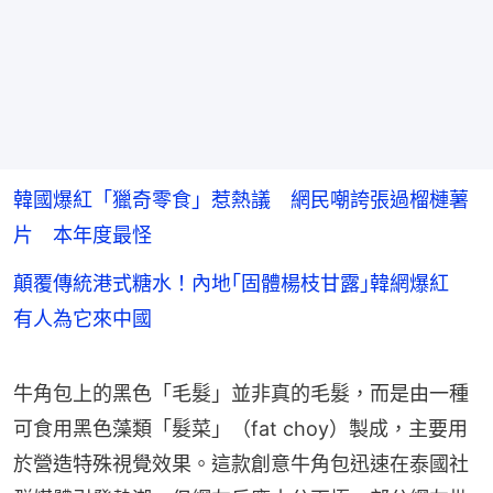
韓國爆紅「獵奇零食」惹熱議 網民嘲誇張過榴槤薯
片 本年度最怪
顛覆傳統港式糖水！內地｢固體楊枝甘露｣韓網爆紅
有人為它來中國
牛角包上的黑色「毛髮」並非真的毛髮，而是由一種
可食用黑色藻類「髮菜」（fat choy）製成，主要用
於營造特殊視覺效果。這款創意牛角包迅速在泰國社