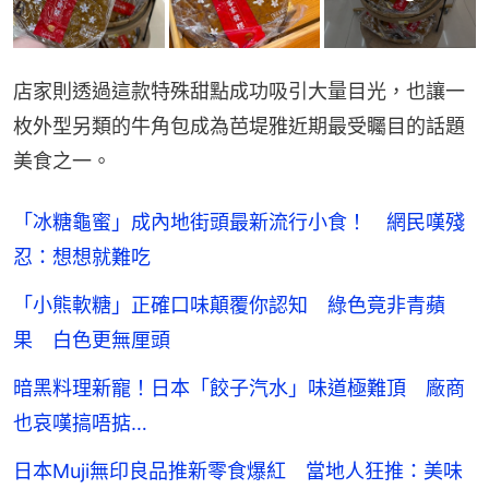
店家則透過這款特殊甜點成功吸引大量目光，也讓一
枚外型另類的牛角包成為芭堤雅近期最受矚目的話題
美食之一。
「冰糖龜蜜」成內地街頭最新流行小食！ 網民嘆殘
忍：想想就難吃
「小熊軟糖」正確口味顛覆你認知 綠色竟非青蘋
果 白色更無厘頭
暗黑料理新寵！日本「餃子汽水」味道極難頂 廠商
也哀嘆搞唔掂…
日本Muji無印良品推新零食爆紅 當地人狂推：美味