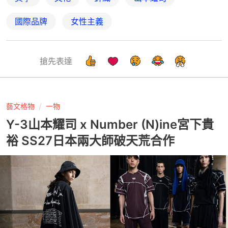
國際品牌
女性主義
搶先表達
藝文格物
一物
Y-3山本耀司 x Number (N)ine宮下貴
裕 SS27日本兩大師破天荒合作