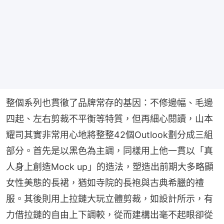
整個系列也貫徹了品牌常存的基因：不修邊幅、毛邊
四起、左右剪裁不平衡等特質，但再細心閱讀，山本
耀司其實非常用心地將整整42個Outlook劃分成三組
部分。首先是以黑色為主調，同樣用上他一貫以「真
人身上創造Mock up」的造法，塑造出前期大多略顯
女性美態的長裙，猶如寺院的長袍與古典希臘的禮
服。其後則用上拉鏈大玩立體剪裁，如設計所示，有
力借拉鏈的自由上下調較，從而建構出毫不起眼卻從