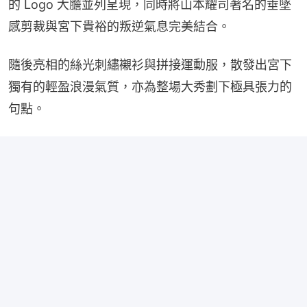
的 Logo 大膽並列呈現，同時將山本耀司著名的垂墜
感剪裁與宮下貴裕的叛逆氣息完美結合。
隨後亮相的絲光刺繡襯衫與拼接運動服，散發出宮下
獨有的輕盈浪漫氣質，亦為整場大秀劃下極具張力的
句點。