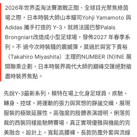
2026年世界盃淘汰賽激戰正酣、全球目光聚焦綠茵
場之際，日本時裝大師山本耀司Yohji Yamamoto 與
Adidas 攜手打造的 Y-3，就將法國巴黎Palais
Brongniart改造成小型足球場，發佈2027 年春季系
列。不 過今次時裝騷的震撼彈，莫過於與宮下貴裕
（Takahiro Miyashita）主理的NUMBER (N)INE 展
開聯乘企劃，日本時裝界兩代大師的巔峰交匯絕對搶
盡時裝界焦點。
先說Y-3最新系列，模特在場上化身足球員，疾馳、
轉身、控球，將運動的張力與冥想的靜謐交織，展現
服裝的極致延展性。高強度的肢體表演證明，俐落剪
裁的西裝同樣能馳騁賽場，真正實現優雅與機能的完
美融合。設計上，寬鬆高腰褲、長款防塵外套與流線