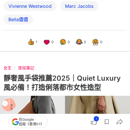
Vivienne Westwood
Marc Jacobs
Bella儂儂
1
0
0
0
0
女生
穿搭筆記
靜奢風手袋推薦2025｜Quiet Luxury
風必備！打造俐落都市女性造型
1
在Google
追蹤《香港01》