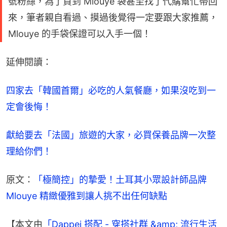
號粉絲，為了買到 Mlouye 袋甚至找了代購幫忙帶回
來，筆者親自看過、摸過後覺得一定要跟大家推薦，
Mlouye 的手袋保證可以入手一個！
延伸閱讀：
四家去「韓國首爾」必吃的人氣餐廳，如果沒吃到一
定會後悔！
獻給要去「法國」旅遊的大家，必買保養品牌一次整
理給你們！
原文：
「極簡控」的摯愛！土耳其小眾設計師品牌 
Mlouye 精緻優雅到讓人挑不出任何缺點
【本文由
「Dappei 搭配 - 穿搭社群 &amp; 流行生活