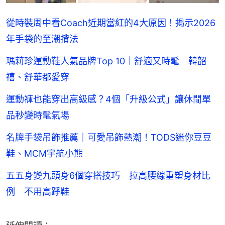
從時裝周中看Coach近期當紅的4大原因！揭示2026
年手袋的至潮揹法
瑪莉珍運動鞋人氣品牌Top 10｜舒適又時髦 韓韶
禧、舒華都愛穿
運動褲也能穿出高級感？4個「升級公式」讓休閒單
品秒變時髦氣場
名牌手袋吊飾推薦｜可愛吊飾熱潮！TODS迷你豆豆
鞋、MCM宇航小熊
五五身變九頭身6個穿搭技巧 拉高腰線重塑身材比
例 不用高踭鞋