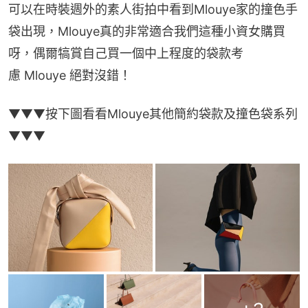
可以在時裝週外的素人街拍中看到Mlouye家的撞色手
袋出現，Mlouye真的非常適合我們這種小資女購買
呀，偶爾犒賞自己買一個中上程度的袋款考
慮 Mlouye 絕對沒錯！
▼▼▼按下圖看看Mlouye其他簡​約袋款及撞色袋系列
▼▼▼