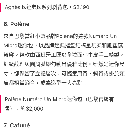
Agnès b.經典b.系列斜背包，$2,190
6. Polène
來自巴黎當紅小眾品牌Polène的這款Numéro Un 
Micro迷你包，以品牌經典摺疊結構呈現柔和雕塑感
輪廓。包款由西班牙工匠以全粒面小牛皮手工縫製，
細緻紋理與圓潤弧線勾勒出優雅比例。雖然是迷你尺
寸，卻保留了立體層次，可隨意肩背、斜背或掛於頸
肩都相當適合，成為造型一大亮點！
Polène Numéro Un Micro迷你包（巴黎官網有
售），約$2,000
7. Cafuné