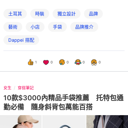
土耳其
時裝
獨立設計
品牌
藝術
小店
手袋
品牌推介
Dappei 搭配
1
0
0
0
0
女生
穿搭筆記
10款$3000內精品手袋推薦 托特包通
勤必備 隨身斜背包萬能百搭