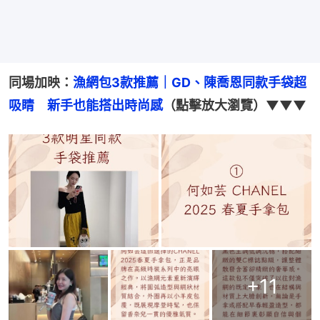
同場加映：
漁網包3款推薦｜GD、陳喬恩同款手袋超
吸睛　新手也能搭出時尚感
（點擊放大瀏覽）▼▼▼
+
11