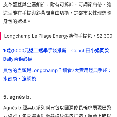
皮革翻蓋與金屬釦飾，附有可拆卸、可調節肩帶，讓
造型能在手提與斜背間自由切換，是都市女性理想隨
身包的選擇。
Longchamp Le Pliage Energy迷你手提包，$2,300
10款5000元返工返學手袋推薦 Coach田小娟同款
Bally商務必備
買包的盡頭是Longchamp？細看7大實用經典手袋：
水餃袋、漁網袋
5. agnès b.
Agnès b.經典b.系列斜背包以圓潤修長輪廓展現巴黎
式優雅，包身選用細緻荔枝紋牛皮打造，翻蓋上飾以