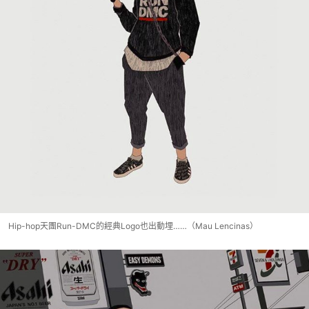
Hip-hop天團Run-DMC的經典Logo也出動埋……（Mau Lencinas）