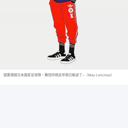
還要潮撐日本國家足球隊，難怪阿根廷早兩日輸波了~（Mau Lencinas）