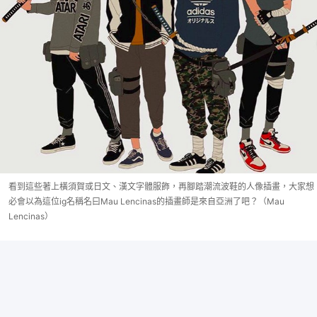
看到這些著上橫須賀或日文、漢文字體服飾，再腳踏潮流波鞋的人像插畫，大家想
必會以為這位ig名稱名曰Mau Lencinas的插畫師是來自亞洲了吧？（Mau
Lencinas）