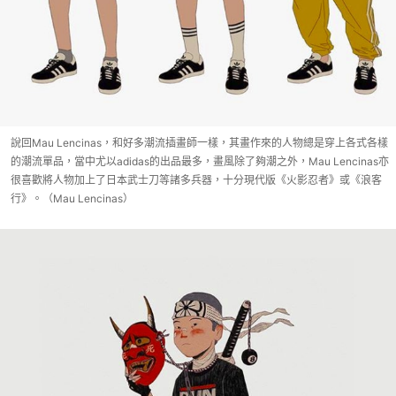
說回Mau Lencinas，和好多潮流插畫師一樣，其畫作來的人物總是穿上各式各樣
的潮流單品，當中尤以adidas的出品最多，畫風除了夠潮之外，Mau Lencinas亦
很喜歡將人物加上了日本武士刀等諸多兵器，十分現代版《火影忍者》或《浪客
行》。（Mau Lencinas）