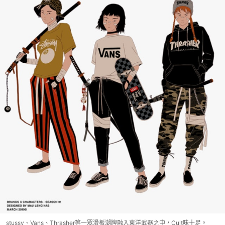
stussy、Vans、Thrasher等一眾滑板潮牌融入東洋武器之中，Cult味十足。