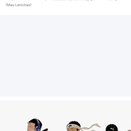
（Mau Lencinas）