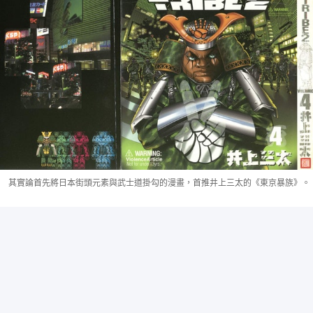
其實論首先將日本街頭元素與武士道掛勾的漫畫，首推井上三太的《東京暴族》。