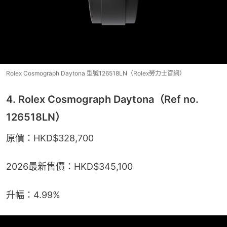
Rolex Cosmograph Daytona 型號126518LN（Rolex勞力士官網）
4. Rolex Cosmograph Daytona（Ref no.
126518LN）
原價：HKD$328,700
2026最新售價：HKD$345,100
升幅：4.99%