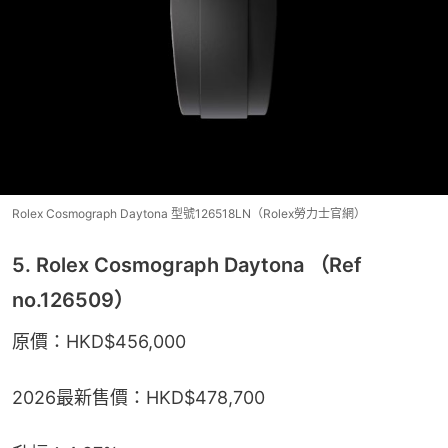
Rolex Cosmograph Daytona 型號126518LN（Rolex勞力士官網）
5. Rolex Cosmograph Daytona （Ref
no.126509）
原價：HKD$456,000
2026最新售價：HKD$478,700