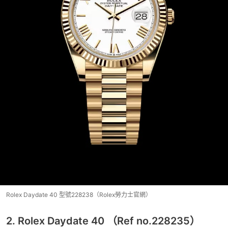
Rolex Daydate 40 型號228238（Rolex勞力士官網）
2. Rolex Daydate 40 （Ref no.228235）