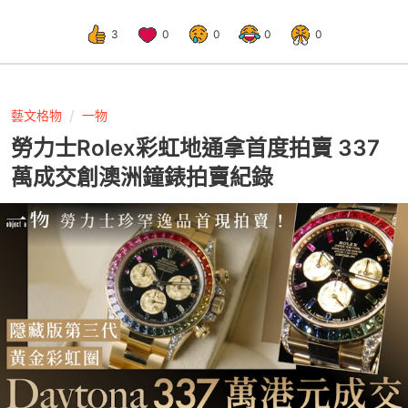
3
0
0
0
0
藝文格物
一物
勞力士Rolex彩虹地通拿首度拍賣 337
萬成交創澳洲鐘錶拍賣紀錄