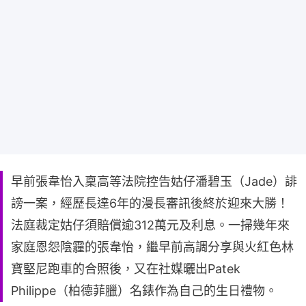
早前張韋怡入稟高等法院控告姑仔潘碧玉（Jade）誹
謗一案，經歷長達6年的漫長審訊後終於迎來大勝！
法庭裁定姑仔須賠償逾312萬元及利息。一掃幾年來
家庭恩怨陰霾的張韋怡，繼早前高調分享與火紅色林
寶堅尼跑車的合照後，又在社媒曬出Patek
Philippe（柏德菲臘）名錶作為自己的生日禮物。