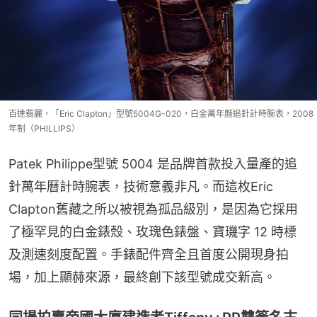
百達翡麗，「Eric Clapton」型號5004G-020，白金萬年曆追針計時腕表，2008
年制（PHILLIPS）
Patek Philippe型號 5004 是品牌首款投入量產的追
針萬年曆計時腕表，技術意義非凡。而這枚Eric 
Clapton舊藏之所以被視為孤品級別，是因為它採用
了極罕見的白金錶殼、玫瑰色錶盤、寶璣字 12 時標
及測速刻度配置。手錶配件齊全且首度公開現身拍
場，加上顯赫來源，最終創下該型號成交新高。