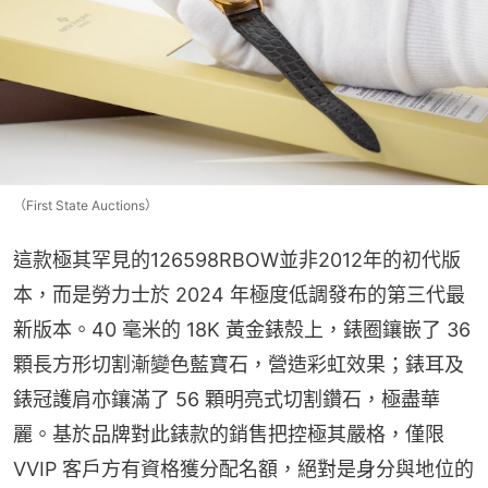
（First State Auctions）
這款極其罕見的126598RBOW並非2012年的初代版
本，而是勞力士於 2024 年極度低調發布的第三代最
新版本。40 毫米的 18K 黃金錶殼上，錶圈鑲嵌了 36 
顆長方形切割漸變色藍寶石，營造彩虹效果；錶耳及
錶冠護肩亦鑲滿了 56 顆明亮式切割鑽石，極盡華
麗。基於品牌對此錶款的銷售把控極其嚴格，僅限 
VVIP 客戶方有資格獲分配名額，絕對是身分與地位的