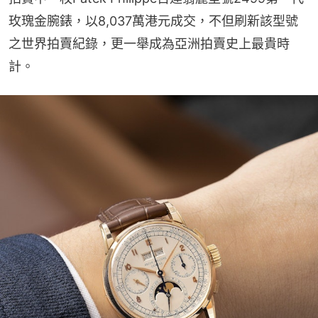
玫瑰金腕錶，以8,037萬港元成交，不但刷新該型號
之世界拍賣紀錄，更一舉成為亞洲拍賣史上最貴時
計。