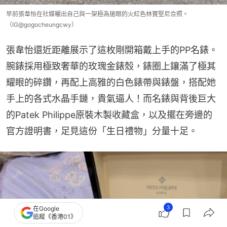
早前張韋怡在社媒曬出自己與一架極為搶眼的火紅色林寶堅尼合照。
（IG@gogocheungcwy）
張韋怡還近距離展示了這枚剛開箱戴上手的PP名錶。
腕錶採用極致奢華的玫瑰金錶殼，錶圈上鑲滿了極其
耀眼的碎鑽，再配上高雅的白色錶帶與錶盤，搭配她
手上的各式水晶手鏈，貴氣逼人！而名錶與背後巨大
的Patek Philippe原裝木製收藏盒，以及擺在旁邊的
官方證明書，足見這份「生日禮物」分量十足。
3
在Google
追蹤《香港01》