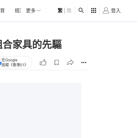
育
經濟
更多
01深圳
繁
觀點
|
简
健康
好食玩飛
登入
女
 組合家具的先驅
在Google
追蹤《香港01》