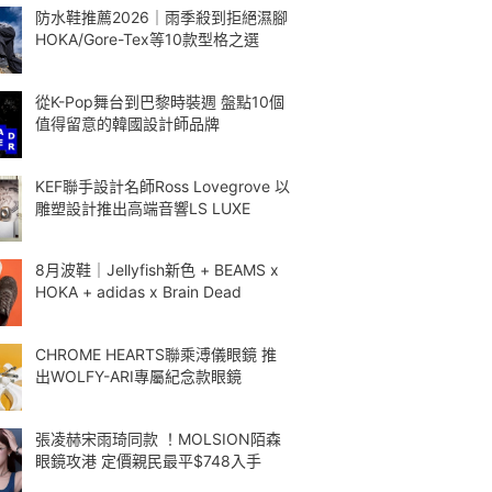
防水鞋推薦2026｜雨季殺到拒絕濕腳
HOKA/Gore-Tex等10款型格之選
從K-Pop舞台到巴黎時裝週 盤點10個
值得留意的韓國設計師品牌
KEF聯手設計名師Ross Lovegrove 以
雕塑設計推出高端音響LS LUXE
8月波鞋｜Jellyfish新色 + BEAMS x
HOKA + adidas x Brain Dead
CHROME HEARTS聯乘溥儀眼鏡 推
出WOLFY-ARI專屬紀念款眼鏡
張凌赫宋雨琦同款 ！MOLSION陌森
眼鏡攻港 定價親民最平$748入手