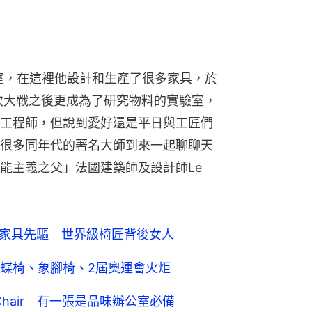
製家具先驅 世界級椅匠背後女人
蝶椅、象腳椅、2屆奧運會火炬
 Chair 有一張是品味辦公室必備