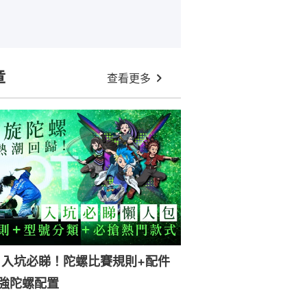
章
查看更多
｜入坑必睇！陀螺比賽規則+配件
強陀螺配置