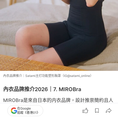
內衣品牌推介｜Satami主打功能塑形胸罩（IG@satami_online）
內衣品牌推介2026｜7. MIROBra
MIROBra是來自日本的内衣品牌，設計推崇簡約且人
性化的設計。內衣採用日本獨家專利BiyuTech，配合
在Google
追蹤《香港01》
6大獨特設計，即使無鋼圈亦同樣做到高承托，同時