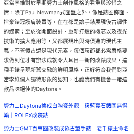
亞當李維對於早期勞力士創作風格的看重與珍惜之
情，除了Paul Newman式面盤之外，像是錶圈飾面、
捨棄錶冠護肩裝置等，在在都是讓手錶展現復古調性
的線索；至於從開面設計、重新打造的機芯以及夜光
技術的擴大應用等，又都展現出與時俱進的現代主
義。不管復古還是現代元素，每個環節都必需嚴格要
求做到位才有辦法成就令人耳目一新的改錶成果，這
種手錶呈現新舊交融的鮮明風格，正好符合我們對亞
當李維個人獨特形象的認知，也讓我們有機會一睹這
款品味絕佳的Daytona。
勞力士Daytona換成白陶瓷外觀 粉藍寶石錶圈無得
輸｜ROLEX改裝錶
勞力士GMT百事圈改裝成偽古董手錶 老千錶主命名