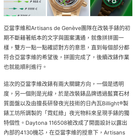
+
8
亞當李維和Artisans de Genève團隊在改裝手錶的初
期不斷藉著紙本的文字與圖案溝通，就像拼拼圖一
樣，雙方一點一點確認對方的意思，直到每個部分都
符合亞當李維的希望後，拼圖完成了，後續改錶作業
也就能順利進行。
這次的亞當李維改錶有兩大關鍵方向，一個是透明
度，另一個則是光線，於是改裝錶品牌透過藍寶石材
質面盤以及由擅長研發夜光技術的日內瓦Billight®製
錶工坊所調製的「霓虹綠」夜光物料來呈現手錶的獨
特個性。Daytona 116508被改成了開面設計以露出
內部的4130機芯，在亞當李維的授意下，Artisans 