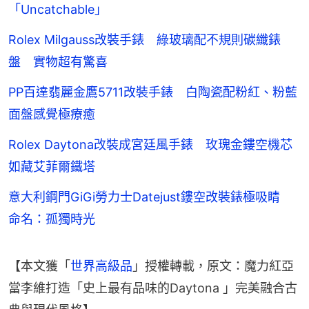
「Uncatchable」
Rolex Milgauss改裝手錶 綠玻璃配不規則碳纖錶
盤 實物超有驚喜
PP百達翡麗金鷹5711改裝手錶 白陶瓷配粉紅、粉藍
面盤感覺極療癒
Rolex Daytona改裝成宮廷風手錶 玫瑰金鏤空機芯
如藏艾菲爾鐵塔
意大利鋼門GiGi勞力士Datejust鏤空改裝錶極吸睛
命名：孤獨時光
【本文獲「
世界高級品
」授權轉載，原文：魔力紅亞
當李維打造「史上最有品味的Daytona 」完美融合古