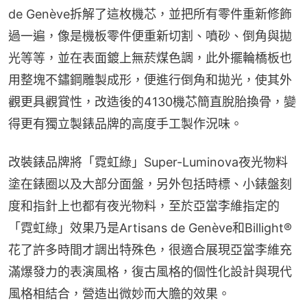
de Genève拆解了這枚機芯，並把所有零件重新修飾
過一遍，像是機板零件便重新切割、噴砂、倒角與拋
光等等，並在表面鍍上無菸煤色調，此外擺輪橋板也
用整塊不鏽鋼雕製成形，便進行倒角和拋光，使其外
觀更具觀賞性，改造後的4130機芯簡直脫胎換骨，變
得更有獨立製錶品牌的高度手工製作況味。
改裝錶品牌將「霓虹綠」Super-Luminova夜光物料
塗在錶圈以及大部分面盤，另外包括時標、小錶盤刻
度和指針上也都有夜光物料，至於亞當李維指定的
「霓虹綠」效果乃是Artisans de Genève和Billight®
花了許多時間才調出特殊色，很適合展現亞當李維充
滿爆發力的表演風格，復古風格的個性化設計與現代
風格相結合，營造出微妙而大膽的效果。