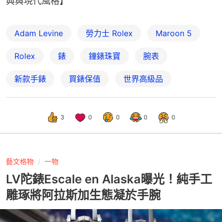
典與現代風格】
Adam Levine
勞力士 Rolex
Maroon 5
Rolex
錶
鐘錶珠寶
腕表
新款手錶
買錶保值
世界高級品
3
0
0
0
0
藝文格物
一物
LV陀錶Escale en Alaska曝光！純手工
雕琢將阿拉斯加生態凝於手腕