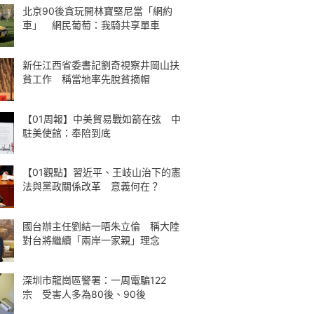
北京90後貪玩開林寶堅尼當「網約
車」 網民葡萄：我騎共享單車
新任江西省委書記劉奇視察井岡山扶
貧工作 稱當地率先脫貧摘帽
【01周報】中美貿易戰如箭在弦 中
駐美使館：奉陪到底
【01觀點】習近平、王岐山治下的憲
法與黨政關係改革 意義何在？
國台辦主任劉結一晤朱立倫 稱大陸
對台將繼續「兩岸一家親」理念
深圳市龍崗區警署：一周電騙122
宗 受害人多為80後、90後