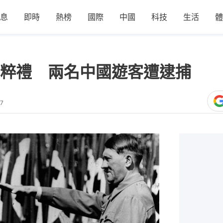
息
即時
熱榜
國際
中國
科技
生活
體
粹禮 兩名中國遊客遭逮捕
57