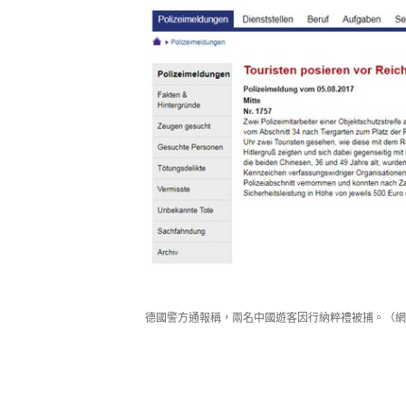
德國警方通報稱，兩名中國遊客因行納粹禮被捕。（網