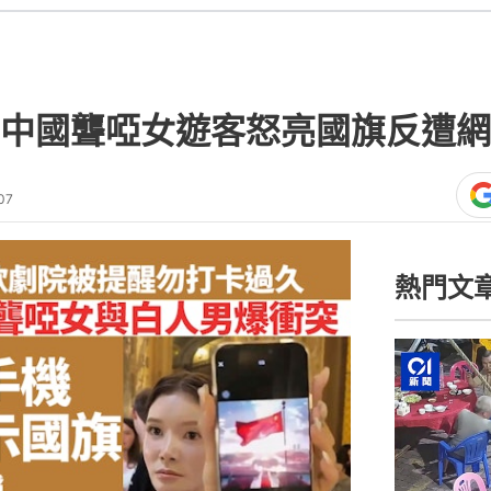
中國聾啞女遊客怒亮國旗反遭網
07
熱門文