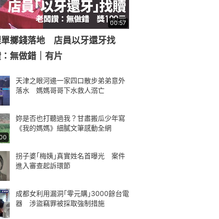
00:57
埋單擲錢落地 店員以牙還牙找
讚：無做錯｜有片
天津之眼河邊一家四口散步弟弟意外
落水 媽媽哥哥下水救人溺亡
妳是否也打聽過我？甘肅搬瓜少年寫
《我的媽媽》細膩文筆感動全網
:00
拐子婆｢梅姨｣真實姓名首曝光 案件
進入審查起訴環節
成都女利用漏洞｢零元購｣3000餘台電
器 涉盜竊罪被採取強制措施