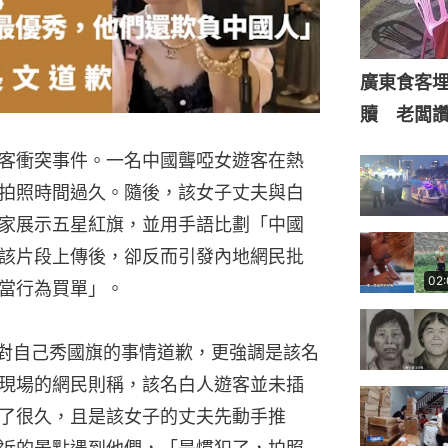
廣東食客
贖 老闆
客衝突事件。一名中國聾啞女遊客在熱
拍照時間過久。隨後，該女子丈夫與白
家展示五星紅旗，並用手語比劃「中國
該片段上傳後，卻反而引發內地網民批
02
當行為買單」。
針對自己秀國旗的事情道歉，更強調是該名
現場的網民則稱，該名白人遊客並未插
了很久，且是該女子的丈夫先動手推