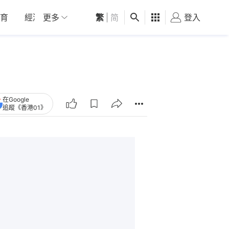
育
經濟
更多
01深圳
繁
觀點
|
简
健康
好食玩飛
登入
女
在Google
追蹤《香港01》