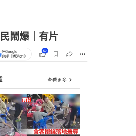
民鬧爆｜有片
52
在Google
追蹤《香港01》
章
查看更多