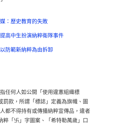
媒：歷史教育的失敗
提高中生扮演納粹衛隊事件
以防範新納粹為由拆卸
指任何人如公開「使用違憲組織標
或罰款，所謂「標誌」定義為旗幟、圖
人都不得持有或傳播納粹宣傳品，違者
納粹「卐」字圖案、「希特勒萬歲」口