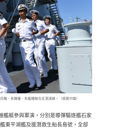
多兵種、多機種、多艦種聯合反潛演練。（視覺中國）
艘艦艇參與軍演，分別是導彈驅逐艦石家
艦東平湖艦及援潛救生船長島號，全部