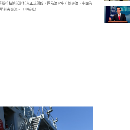
在俄羅斯符拉迪沃斯托克正式開始。圖為演習中方總導演、中國海
堅科夫交流。（中新社）