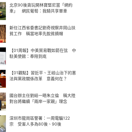
北京90後貪玩開林寶堅尼當「網約
車」 網民葡萄：我騎共享單車
新任江西省委書記劉奇視察井岡山扶
貧工作 稱當地率先脫貧摘帽
【01周報】中美貿易戰如箭在弦 中
駐美使館：奉陪到底
【01觀點】習近平、王岐山治下的憲
法與黨政關係改革 意義何在？
國台辦主任劉結一晤朱立倫 稱大陸
對台將繼續「兩岸一家親」理念
深圳市龍崗區警署：一周電騙122
宗 受害人多為80後、90後