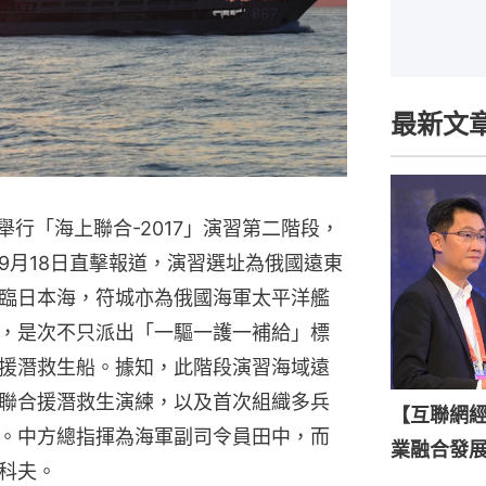
最新文
舉行「海上聯合-2017」演習第二階段，
9月18日直擊報道，演習選址為俄國遠東
臨日本海，符城亦為俄國海軍太平洋艦
，是次不只派出「一驅一護一補給」標
援潛救生船。據知，此階段演習海域遠
聯合援潛救生演練，以及首次組織多兵
【互聯網
。中方總指揮為海軍副司令員田中，而
業融合發
科夫。