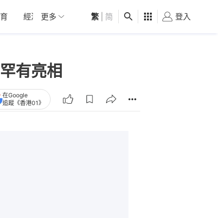
育
經濟
更多
01深圳
繁
觀點
|
简
健康
好食玩飛
登入
女
罕有亮相
在Google
追蹤《香港01》