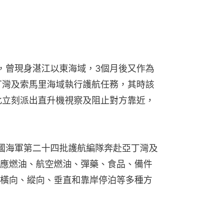
，曾現身湛江以東海域，3個月後又作為
丁灣及索馬里海域執行護航任務，其時該
此立刻派出直升機視察及阻止對方靠近，
國海軍第二十四批護航編隊奔赴亞丁灣及
應燃油、航空燃油、彈藥、食品、備件
橫向、縱向、垂直和靠岸停泊等多種方