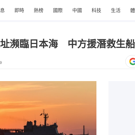
息
即時
熱榜
國際
中國
科技
生活
體
址瀕臨日本海 中方援潛救生船
9