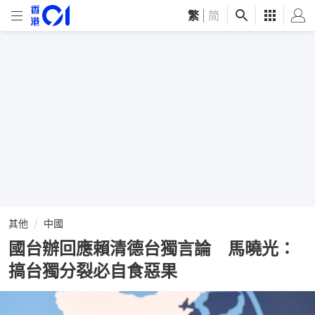
繁
|
简
其他
中國
國台辦回應賴清德台獨言論 馬曉光：
搞台獨分裂必自食惡果