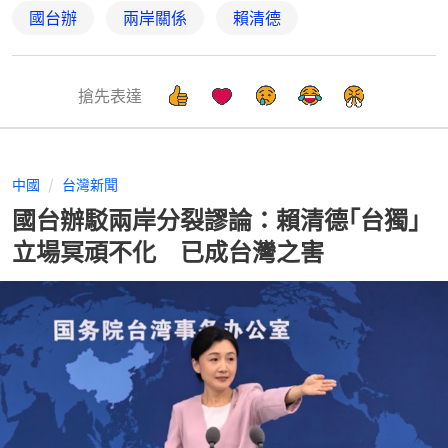
國台辦
兩岸關係
賴清德
搶先表達
中國
台灣新聞
國台辦駁兩岸分裂謬論：賴清德｢台獨｣
立場冥頑不化 已成台灣之害