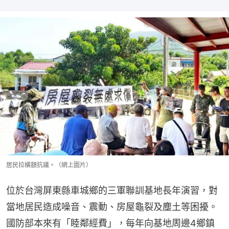
居民拉橫額抗議。（網上圖片）
位於台灣屏東縣車城鄉的三軍聯訓基地長年演習，對
當地居民造成噪音、震動、房屋龜裂及塵土等困擾。
國防部本來有「睦鄰經費」，每年向基地周邊4鄉鎮