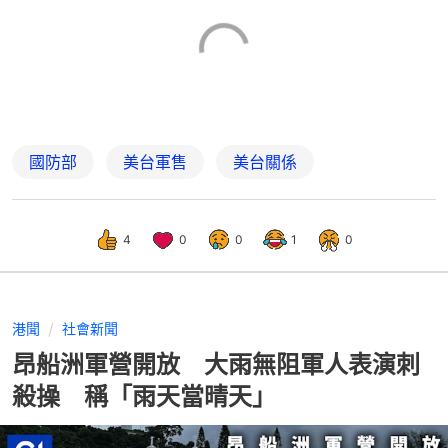
國防部
美台軍售
美台關係
4
0
0
1
0
港聞
社會新聞
昂船洲軍營開放 大雨無阻軍人表演刺
殺操 稱「雨天當晴天」