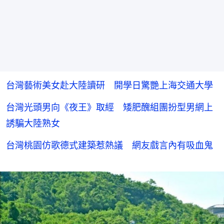
台灣藝術美女赴大陸讀研 開學日驚艷上海交通大學
台灣光頭男向《夜王》取經 矮肥醜組團扮型男網上
誘騙大陸熟女
台灣桃園仿歌德式建築惹熱議 網友戲言內有吸血鬼