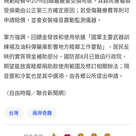
規劃經費中20％回饋最嚴重受損地區，其餘房屋龜裂
受損需由公正第三方確定原因；若受傷醫療費等則可
申請賠償，並會安裝噪音震動監測儀器。
軍方強調，回饋金發放和使用依據「國軍主要武器訓
練場及油料彈藥庫影響地方睦鄰工作要點」，居民反
映的實質現金補助部分，國防部8月已致函行政院，
期望能放寬睦鄰捐助款使用範圍及修訂相關辦法；隔
音窗和冷氣也是其中選項，由各鄉公所提出申請。
（自由時報／聯合新聞網）
台灣
兩岸奇趣