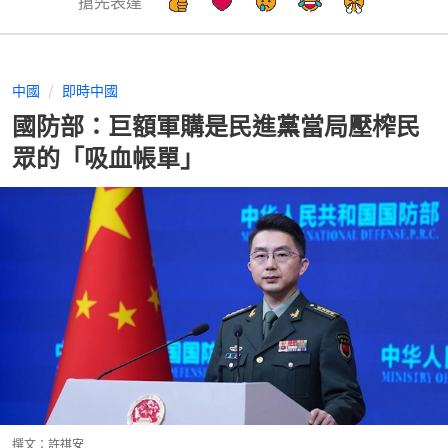
搶先表達
中國
即時中國
國防部：巨額軍購是民進黨當局壓榨民
眾的「吸血帳單」
撰文：
許祺安