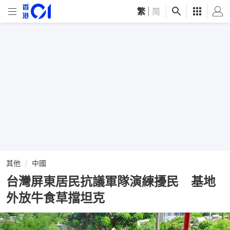
繁
|
简
其他
中國
台灣屏東居民抗議軍隊演練擾民 基地
外放牛食草擋坦克