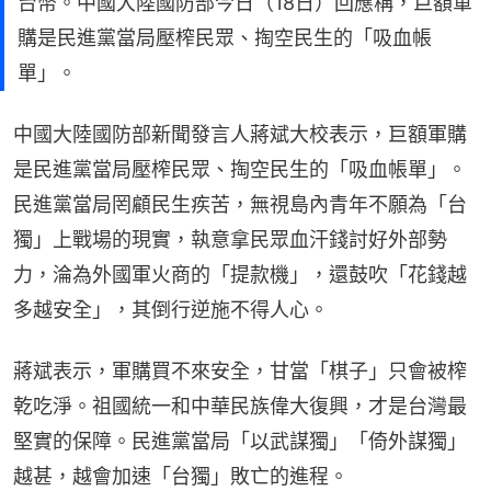
台幣。中國大陸國防部今日（18日）回應稱，巨額軍
購是民進黨當局壓榨民眾、掏空民生的「吸血帳
單」。
中國大陸國防部新聞發言人蔣斌大校表示，巨額軍購
是民進黨當局壓榨民眾、掏空民生的「吸血帳單」。
民進黨當局罔顧民生疾苦，無視島內青年不願為「台
獨」上戰場的現實，執意拿民眾血汗錢討好外部勢
力，淪為外國軍火商的「提款機」，還鼓吹「花錢越
多越安全」，其倒行逆施不得人心。
蔣斌表示，軍購買不來安全，甘當「棋子」只會被榨
乾吃淨。祖國統一和中華民族偉大復興，才是台灣最
堅實的保障。民進黨當局「以武謀獨」「倚外謀獨」
越甚，越會加速「台獨」敗亡的進程。