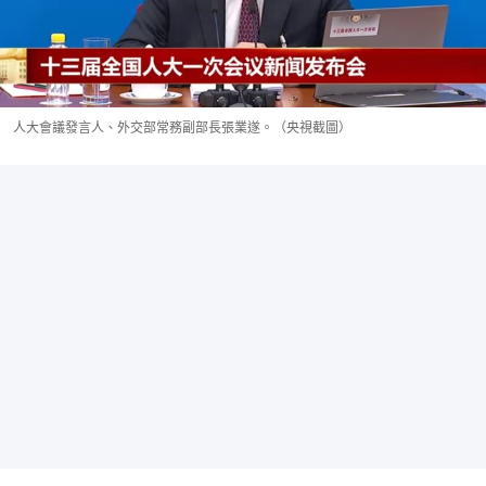
人大會議發言人、外交部常務副部長張業遂。（央視截圖）