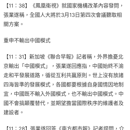
【11：38】《鳳凰衛視》就國家機構改革內容發問，
張業遂稱，全國人大將於3月13日第四次會議聽取相
關方案。
重申不輸出中國模式
【11：31】新加坡《聯合早報》記者稱，外界擔憂北
京輸出「中國模式」，張業遂回應指，中國始終不渝
走和平發展道路，循從互利共贏原則。世上沒有放諸
四海皆準的發展模式，各國都要根據自身國情因地制
宜，中國既不輸入外國模式，也不輸出中國模式。中
國不會搞顛覆替代，並期望擔當國際秩序的維護者及
建設者。
【11：28】張業遂回答《南方都市報》記者提問，介