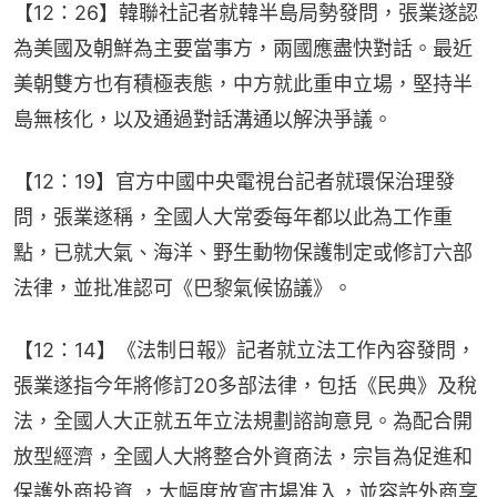
【12：26】韓聯社記者就韓半島局勢發問，張業遂認
為美國及朝鮮為主要當事方，兩國應盡快對話。最近
美朝雙方也有積極表態，中方就此重申立場，堅持半
島無核化，以及通過對話溝通以解決爭議。
【12：19】官方中國中央電視台記者就環保治理發
問，張業遂稱，全國人大常委每年都以此為工作重
點，已就大氣、海洋、野生動物保護制定或修訂六部
法律，並批准認可《巴黎氣候協議》。
【12：14】《法制日報》記者就立法工作內容發問，
張業遂指今年將修訂20多部法律，包括《民典》及稅
法，全國人大正就五年立法規劃諮詢意見。為配合開
放型經濟，全國人大將整合外資商法，宗旨為促進和
保護外商投資 ，大幅度放寬市場准入，並容許外商享