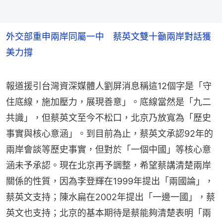
外交部重申兩岸同屬一中 蔡英文雙十籲兩岸對話獲
美力撐
報道援引台灣資深媒體人劉屏消息稱這12個字是「守
住底線，施加壓力，展現善意」。底線當然是「九二
共識」，但蔡英文至今不松口，北京乃放寬為「歷史
事實與核心意涵」。到目前為止，蔡英文承認92年的
兩岸會談等歷史事實，但對於「一個中國」等核心意
涵未予承認。現在北京再予調整，希望蔡講清楚兩岸
關係的性質，因為李登輝在1999年提出「兩國論」，
蔡英文支持；陳水扁在2002年提出「一邊一國」，蔡
英文也支持；北京的基本期待是蔡能夠清楚表明「兩