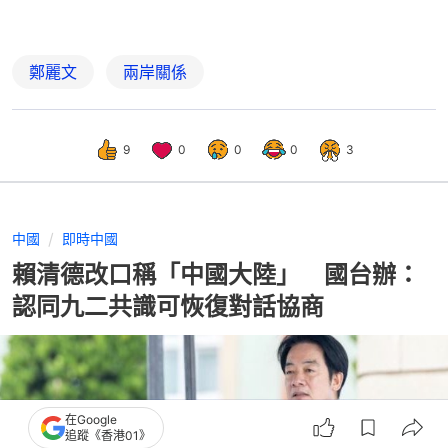
鄭麗文
兩岸關係
9
0
0
0
3
中國
即時中國
賴清德改口稱「中國大陸」 國台辦：
認同九二共識可恢復對話協商
在Google
追蹤《香港01》