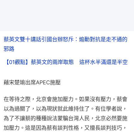
蔡英文雙十講話引國台辦怒斥：煽動對抗是走不通的
邪路
【01觀點】蔡英文的兩岸取態 這杯水半滿還是半空
藉宋楚瑜出席APEC施壓
在等待之際，北京會施加壓力。如果沒有壓力，蔡會
以為過關了，以為現狀就此維持住了。有位學者說，
為了不讓蔡的種種說法蒙騙台灣人民，北京必然要施
加壓力。這是因為蔡有談判性格，又擅長談判技巧，