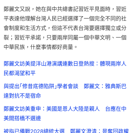
鄭麗文又說，她在與中共總書記習近平見面時，習近
平表達他理解台灣人民已經選擇了一個完全不同的社
會制度和生活方式，但這不代表台灣要選擇獨立或分
裂；習近平承諾，只要兩岸同屬一個中華文明、一個
中華民族，什麼事情都好商量。
鄭麗文訪美提洋山港演講連數日登熱搜：體現兩岸人
民都渴望和平
與提出｢修昔底德陷阱｣學者會談 鄭麗文：雅典斯巴
達對抗不是宿命
鄭麗文訪美重申：美國是恩人大陸是親人 台應在中
美間搭橋不選邊
被指已備戰2028總統大選 鄭麗文澄清：是奪回政權