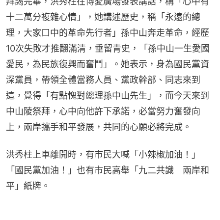
拜謁完畢，洪秀柱在博愛廣場發表講話，稱「心中有
十二萬分複雜心情」，她講述歷史，稱「永遠的總
理，大家口中的革命先行者」孫中山奔走革命，經歷
10次失敗才推翻滿清，垂留青史，「孫中山一生愛國
愛民，為民族復興而奮鬥」。她表示，身為國民黨資
深黨員，帶領全體當務人員、黨政幹部、同志來到
這，覺得「有點愧對總理孫中山先生」，而今天來到
中山陵祭拜，心中向他許下承諾，必當努力奮發向
上，兩岸攜手和平發展，共同的心願必將完成。
洪秀柱上車離開時，有市民大喊「小辣椒加油！」
「國民黨加油！」也有市民高舉「九二共識　兩岸和
平」紙牌。