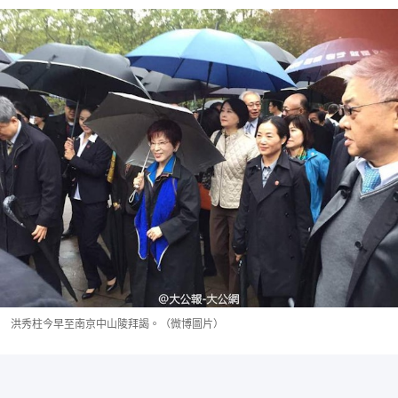
洪秀柱今早至南京中山陵拜謁。（微博圖片）