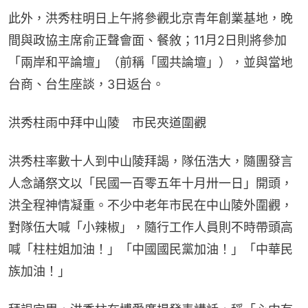
此外，洪秀柱明日上午將參觀北京青年創業基地，晚
間與政協主席俞正聲會面、餐敘；11月2日則將參加
「兩岸和平論壇」（前稱「國共論壇」），並與當地
台商、台生座談，3日返台。
洪秀柱雨中拜中山陵　市民夾道圍觀
洪秀柱率數十人到中山陵拜謁，隊伍浩大，隨團發言
人念誦祭文以「民國一百零五年十月卅一日」開頭，
洪全程神情凝重。不少中老年市民在中山陵外圍觀，
對隊伍大喊「小辣椒」，隨行工作人員則不時帶頭高
喊「柱柱姐加油！」「中國國民黨加油！」「中華民
族加油！」