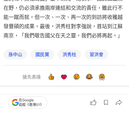
在野，仍必須承擔兩岸連結和交流的責任，雖此行不
能一蹴而就，但一次、一次、再一次的到訪將收穫越
發豐碩的成果。最後，洪秀柱對李強說，首站到江蘇
南京，「我們敬告國父在天之靈，我們必將再起。」
孫中山
國民黨
洪秀柱
習洪會
搶先表達
在Google
中國
即時中國
追蹤《香港01》
國民黨前主席洪秀柱赴上海稱：忘掉自
己的民族，就是忘了自己的根