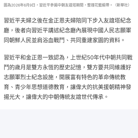
圖為2026年6月9日，習近平參謁中朝友誼塔期間，整理花籃緞帶。（新華社）
習近平夫婦之後在金正恩夫婦陪同下步入友誼塔紀念
廳，後者向習近平講述紀念廳內展現中國人民志願軍
同朝鮮人民並肩浴血戰鬥、共同重建家園的資料。
習近平和金正恩一致認為，上世紀50年代中朝共同戰
鬥的歲月是雙方永恆的歷史記憶，雙方要共同維護好
志願軍烈士紀念設施，開展富有特色的革命傳統教
育、青少年思想道德教育，讓偉大的抗美援朝精神發
揚光大，讓偉大的中朝傳統友誼世代傳承。