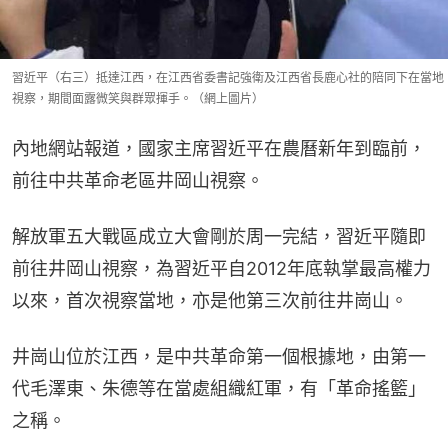
習近平（右三）抵達江西，在江西省委書記強衛及江西省長鹿心社的陪同下在當地
視察，期間面露微笑與群眾揮手。（網上圖片）
內地網站報道，國家主席習近平在農曆新年到臨前，
前往中共革命老區井岡山視察。
解放軍五大戰區成立大會剛於周一完結，習近平隨即
前往井岡山視察，為習近平自2012年底執掌最高權力
以來，首次視察當地，亦是他第三次前往井崗山。
井崗山位於江西，是中共革命第一個根據地，由第一
代毛澤東、朱德等在當處組織紅軍，有「革命搖籃」
之稱。