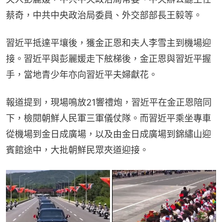
蔡奇，中共中央政治局委員、外交部部長王毅等。
習近平抵達平壤後，獲金正恩和夫人李雪主到機場迎
接。習近平與彭麗媛走下舷梯後，金正恩與習近平握
手，當地青少年亦向習近平夫婦獻花。
報道提到，現場鳴放21響禮炮，習近平在金正恩陪同
下，檢閱朝鮮人民軍三軍儀仗隊。而習近平乘坐專車
從機場到金日成廣場，以及由金日成廣場到錦繡山迎
賓館途中，大批朝鮮民眾夾道迎接。