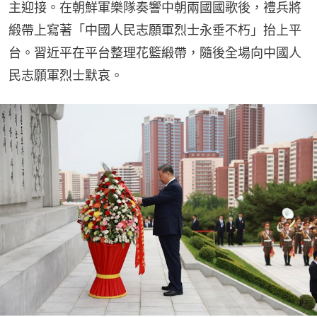
主迎接。在朝鮮軍樂隊奏響中朝兩國國歌後，禮兵將
緞帶上寫著「中國人民志願軍烈士永垂不朽」抬上平
台。習近平在平台整理花籃緞帶，隨後全場向中國人
民志願軍烈士默哀。