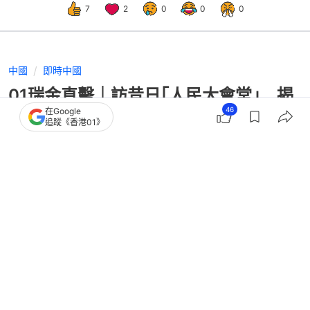
7
2
0
0
0
中國
即時中國
01瑞金直擊｜訪昔日｢人民大會堂｣ 揭
46
在Google
葉坪舊址炸彈掛樹上之謎
追蹤《香港01》