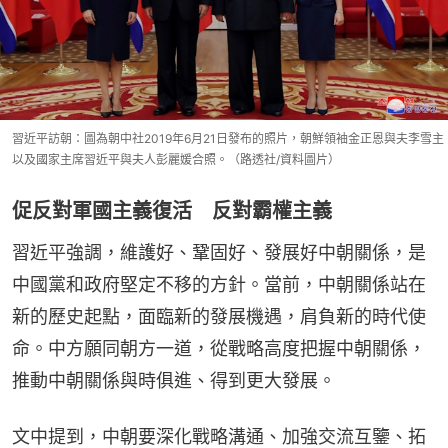
習近平訪朝：圖為朝中社2019年6月21日發布的照片，朝鮮領袖金正恩與夫李雪主
以及國家主席習近平與夫人彭麗媛合照。（路透社/資料圖片）
促反對軍國主義復活 反對霸權主義
習近平強調，維護好、鞏固好、發展好中朝關係，是
中國黨和政府堅定不移的方針。當前，中朝關係站在
新的歷史起點，面臨新的發展機遇，肩負新的時代使
命。中方願同朝方一道，從戰略高度把握中朝關係，
推動中朝關係與時俱進、得到更大發展。
文中提到，中朝要深化戰略溝通、加強交流互鑒、拓