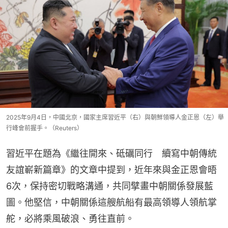
2025年9月4日，中國北京，國家主席習近平（右）與朝鮮領導人金正恩（左）舉
行峰會前握手。（Reuters）
習近平在題為《繼往開來、砥礪同行　續寫中朝傳統
友誼嶄新篇章》的文章中提到，近年來與金正恩會晤
6次，保持密切戰略溝通，共同擘畫中朝關係發展藍
圖。他堅信，中朝關係這艘航船有最高領導人領航掌
舵，必將乘風破浪、勇往直前。