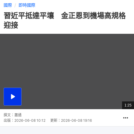
國際
即時國際
習近平抵達平壤 金正恩到機場高規格
迎接
播
放
1:25
總
影
共
片
時
撰文：
蕭通
間
出版：
2026-06-08 10:12
更新：
2026-06-08 19:16