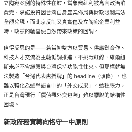
立陶宛案例的特殊性在於，當象徵紅利被島內政治消
費完、承諾投資因台灣自身產業佈局與財政限制無法
全額兌現，而北京反制又真實傷及立陶宛企業利益
時，政黨的輪替便自然帶來政策的回調。
值得反思的是——若當初雙方以貿易、供應鏈合作、
科技人才交流為主軸低調推進，不挑戰紅線，維爾紐
斯未必不會繼續與台灣保持功能性往來。但那樣就無
法製造「台灣代表處掛牌」的 headline（頭條），也
難以轉化為選舉語言中的「外交成果」。這種張力，
正是台灣現行「價值觀外交包裝」難以擺脫的結構性
困境。
新政府務實轉向恪守一中原則