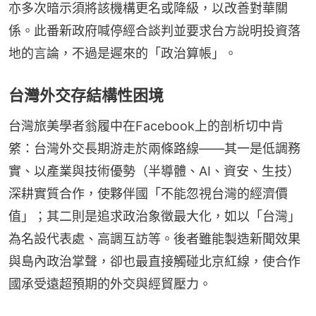
亦多次暗示須將該機構更名或降級，以改善對華關
係。此番新政府喊停經合談判並要求台方說明投資落
地的言論，不過是遲來的「政治算帳」。
台灣外交存結構性困境
台灣旅美學者翁履中在Facebook上的剖析切中肯
綮：台灣外交長期游走於兩條路線——其一是低調務
實、以產業與技術優勢（半導體、AI、資安、生技）
深耕實質合作，使夥伴國「不能忽視台灣的經濟價
值」；其二則是追求政治象徵最大化，如以「台灣」
為名設代表處、高調互訪等。後者雖能製造新聞效果
與島內政治掌聲，卻也最直接觸碰北京紅線，使合作
國承受遠超預期的外交與經貿壓力。