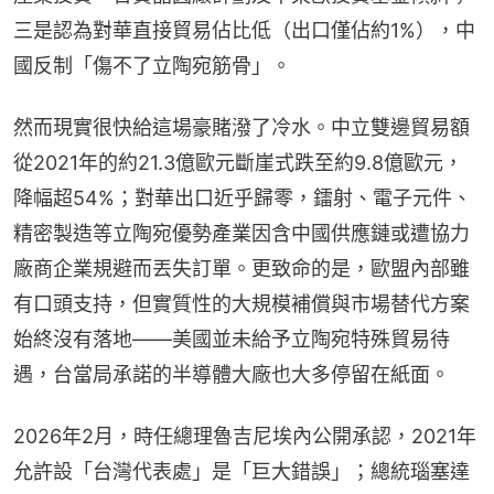
三是認為對華直接貿易佔比低（出口僅佔約1%），中
國反制「傷不了立陶宛筋骨」。
然而現實很快給這場豪賭潑了冷水。中立雙邊貿易額
從2021年的約21.3億歐元斷崖式跌至約9.8億歐元，
降幅超54%；對華出口近乎歸零，鐳射、電子元件、
精密製造等立陶宛優勢產業因含中國供應鏈或遭協力
廠商企業規避而丟失訂單。更致命的是，歐盟內部雖
有口頭支持，但實質性的大規模補償與市場替代方案
始終沒有落地——美國並未給予立陶宛特殊貿易待
遇，台當局承諾的半導體大廠也大多停留在紙面。
2026年2月，時任總理魯吉尼埃內公開承認，2021年
允許設「台灣代表處」是「巨大錯誤」；總統瑙塞達