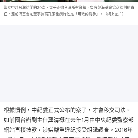
鄭立中赴台灣訪問約30次，幾乎跑遍台灣所有鄉鎮，負有與海基會協商談判的責
任，連前海基會副董事長高孔廉也讚許他是「可敬的對手」。（網上圖片）
根據慣例，中紀委正式公布的案子，才會移交司法。
如前國台辦副主任龔清概在去年1月由中央紀委監察部
網站直接披露，涉嫌嚴重違紀接受組織調查。2016年