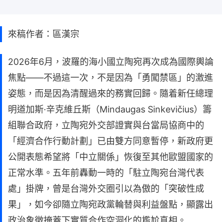
來稿作者：區漢宗
2026年6月，波羅的海小國立陶宛再次成為國際輿論
焦點——不過這一次，不是因為「勇闖禁區」的激進
姿態，而是因為清醒過來的務實回歸。隨着新任總理
明道加斯·辛克維丘斯（Mindaugas Sinkevičius）籌
組聯合政府，立陶宛外交部證實與台當局協商中的
「經濟合作行動計劃」已由雙方同意暫停，新政府更
公開表態希望將「中立關係」恢復至其他歐盟國家的
正常水準。五年前轟動一時的「駐立陶宛台灣代表
處」掛牌，曾是台灣外交圈引以為傲的「突破性成
果」，如今卻隨立陶宛政黨輪替與利益盤點，顯露出
政治象徵掩蓋下實質合作空洞化的尷尬真相。