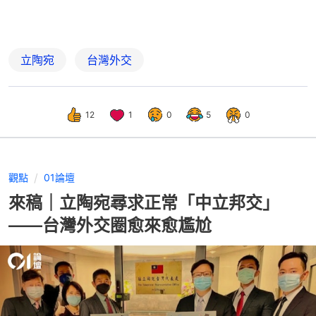
立陶宛
台灣外交
12
1
0
5
0
觀點
01論壇
來稿｜立陶宛尋求正常「中立邦交」
——台灣外交圈愈來愈尷尬