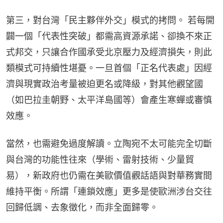
第三，對台灣「民主夥伴外交」模式的拷問。 若每開
闢一個「代表性突破」都需高資源承諾、卻換不來正
式邦交，只讓合作國承受北京壓力及經濟損失，則此
類模式可持續性堪憂。一旦首個「正名代表處」因經
濟與現實政治考量被迫更名或降級，對其他觀望國
（如巴拉圭朝野、太平洋島國等）會產生寒蟬或審慎
效應。
當然，也需避免過度解讀。立陶宛不太可能完全切斷
與台灣的功能性往來（學術、雷射技術、少量貿
易），新政府也仍需在美歐價值觀話語與對華務實間
維持平衡。所謂「連鎖效應」更多是使歐洲涉台交往
回歸低調、去象徵化，而非全面歸零。