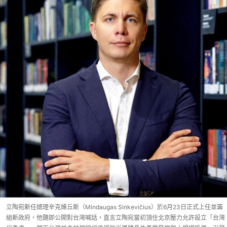
立陶宛新任總理辛克維丘斯（Mindaugas Sinkevičius）於6月23日正式上任並籌
組新政府，他隨即公開對台灣喊話，直言立陶宛當初頂住北京壓力允許設立「台灣