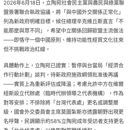
2026年6月18日，立陶宛社會民主黨與農民與綠黨聯
盟簽署聯合執政協議，將「與中國外交關係正常化」
列為新政府明確目標。候任總理辛克維丘斯直言「不
能那麼與眾不同」，希望中立關係回歸歐盟主流做法
——即恪守一個中國原則、維持功能性經貿文化往來
但不挑戰政治紅線。
具體動作上，立陶宛已證實：暫停與台當局「經濟合
作行動計劃」談判，待新政府施政綱領批准後再議
——實質上為重新評估或降溫；考慮允許中方在維爾
紐斯設立代辦處（臨時代辦領導之代表機構），作為
對等安排；不排除將「台灣代表處」更名或調整層
級，國會外交委員會主席莫圖紮斯亦透露朝野出現更
名呼聲，民調顯示約58%立陶宛成年受訪者支持更名