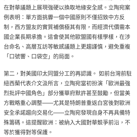
在對華議題上展現強硬以換取地緣安全感。立陶宛案
例表明：單方面挑釁一個中國原則不僅招致中方反
制，西方盟友的實質補償極其有限，而經濟代價需本
國企業長期承擔。這會使其他歐盟國有樣學樣，在涉
台命名、高層互訪等敏感議題上更趨謹慎，避免重複
「口號響、口袋空」的局面。
第二，對美國印太同盟分工的再認識。 如前台灣前駐
紐西蘭代表介文汲所言，立陶宛當初扮演「歐洲最強
烈批評中國角色」部分獲華府默許甚至鼓勵，但當美
方戰略重心調整——尤其是特朗普重返白宮後對歐洲
安全承諾趨向交易化——立陶宛發現自身不再具備特
殊籌碼。這提醒歐洲：被納入大國對華競爭前沿，不
等於獲得對等保護。