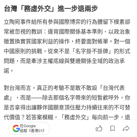
台灣「務虛外交」進一步退兩步
立陶宛事件給所有參與國際博弈的行為體留下樸素卻
常被忽視的教訓：違背國際關係基本準則、以政治象
徵置換實質國家利益的操作，終要面對帳單。對一個
中國原則的挑戰，從來不是「名字掛不掛牌」的形式
問題，而是牽涉主權底線與雙邊關係全域的政治承
諾。
對台灣而言，真正的考驗不是敢不敢設「台灣代表
處」，而是——除去那個名字帶來的短暫歡呼外，你
是否拿得出讓夥伴國願意頂住壓力持續往來的不可替
代價值？若答案模糊，「務虛外交」每向前一步，退
在Google
潮時就可能後退兩步。五年前維爾紐斯那塊招牌點亮
追蹤《香港01》
時，有人稱之為「外交破冰」；五年後新政府喊停經