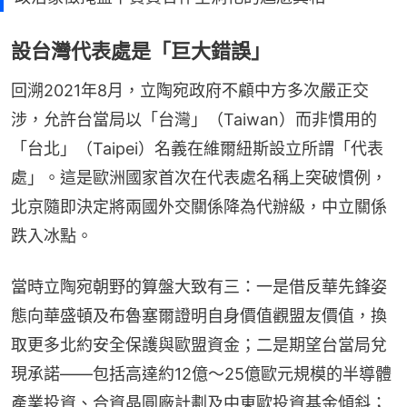
設台灣代表處是「巨大錯誤」
回溯2021年8月，立陶宛政府不顧中方多次嚴正交
涉，允許台當局以「台灣」（Taiwan）而非慣用的
「台北」（Taipei）名義在維爾紐斯設立所謂「代表
處」。這是歐洲國家首次在代表處名稱上突破慣例，
北京隨即決定將兩國外交關係降為代辦級，中立關係
跌入冰點。
當時立陶宛朝野的算盤大致有三：一是借反華先鋒姿
態向華盛頓及布魯塞爾證明自身價值觀盟友價值，換
取更多北約安全保護與歐盟資金；二是期望台當局兌
現承諾——包括高達約12億～25億歐元規模的半導體
產業投資、合資晶圓廠計劃及中東歐投資基金傾斜；