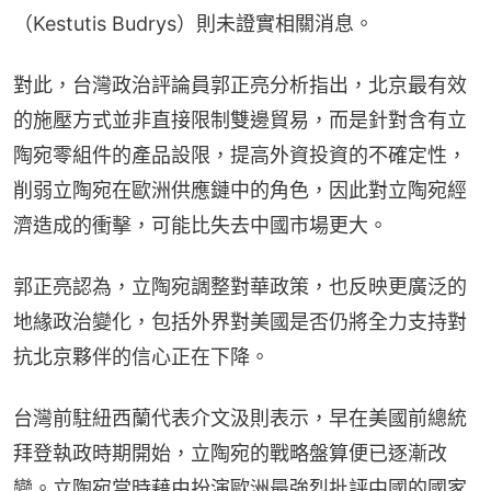
（Kestutis Budrys）則未證實相關消息。
對此，台灣政治評論員郭正亮分析指出，北京最有效
的施壓方式並非直接限制雙邊貿易，而是針對含有立
陶宛零組件的產品設限，提高外資投資的不確定性，
削弱立陶宛在歐洲供應鏈中的角色，因此對立陶宛經
濟造成的衝擊，可能比失去中國市場更大。
郭正亮認為，立陶宛調整對華政策，也反映更廣泛的
地緣政治變化，包括外界對美國是否仍將全力支持對
抗北京夥伴的信心正在下降。
台灣前駐紐西蘭代表介文汲則表示，早在美國前總統
拜登執政時期開始，立陶宛的戰略盤算便已逐漸改
變。立陶宛當時藉由扮演歐洲最強烈批評中國的國家