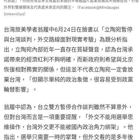
代表處」，然而台灣並未兌現當初承諾的半導體晶片產業發展與大規模投資，引發
外界對雙邊關係及代表處未來走向的關注。（Facebook@Mindaugas
Sinkevičius）
台灣旅美學者翁履中6月24日在臉書以「立陶宛暫停
與台灣談判，外交路線面對現實考驗」為題分析指
出，立陶宛內部近年一直存在質疑聲音，認為台灣承
諾帶來的經濟紅利不夠明確，而新政府則希望與北京
恢復相對務實的關係，但這並不代表立陶宛一定會放
棄台灣，「但顯示單純的政治象徵，很容易受到政黨
輪替影響」。
翁履中認為，台立雙方暫停合作談判雖然不算意外，
但對台灣而言是一項重要提醒，「外交不能用選舉思
維操作，台灣外交更不能被國內政治角力綁架」。他
指出，選舉只需要一時的掌聲，但外交看的是多年後