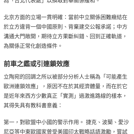
為「台北代表處」以換取對華關係緩和。
北京方面的立場一貫明確：當前中立關係困難癥結在
於立方違背一個中國原則、背棄建交公報承諾；中方
溝通大門敞開，期待立方果斷糾錯、回到正確軌道，
為關係正常化創造條件。
前車之鑑或引連鎖效應
立陶宛的回調之所以被部分分析人士稱為「可能產生
歐洲連鎖效應」，原因不在於其經濟體量，而在於它
是近年來西方少數真正「實測」過激進路線的樣本，
其得失具有教科書意義：
第一，對歐盟中小國的警示作用。 捷克、波蘭、愛沙
尼亞等中東歐國家曾受美國印太戰略話語激勵，嘗試