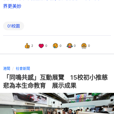
界更美妙
01校園
2
0
0
0
0
港聞
社會新聞
「同鳴共感」互動展覽 15校初小推慈
悲為本生命教育 展示成果