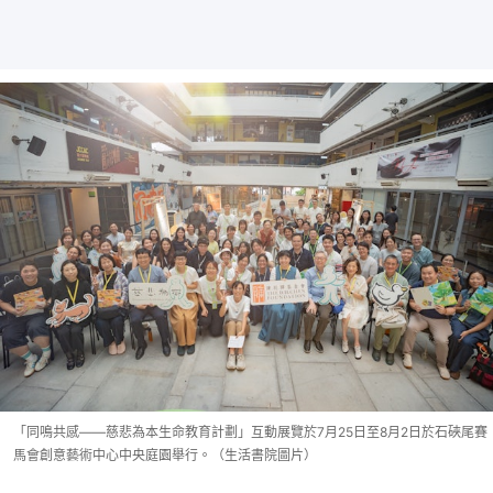
「同鳴共感——慈悲為本生命教育計劃」互動展覽於7月25日至8月2日於石硤尾賽
馬會創意藝術中心中央庭園舉行。（生活書院圖片）