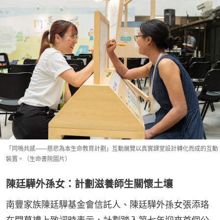
「同鳴共感——慈悲為本生命教育計劃」互動展覽以真實課堂設計轉化而成的互動
裝置。（生命書院圖片）
陳廷驊外孫女：計劃滋養師生關懷土壤
南豐家族陳廷驊基金會信託人、陳廷驊外孫女張添珞