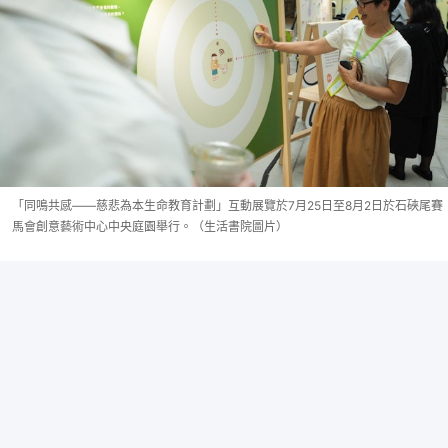
「同鳴共感——慈悲為本生命教育計劃」互動展覽於7月25日至8月2日於石硤尾賽
馬會創意藝術中心中央庭園舉行。（生活書院圖片）