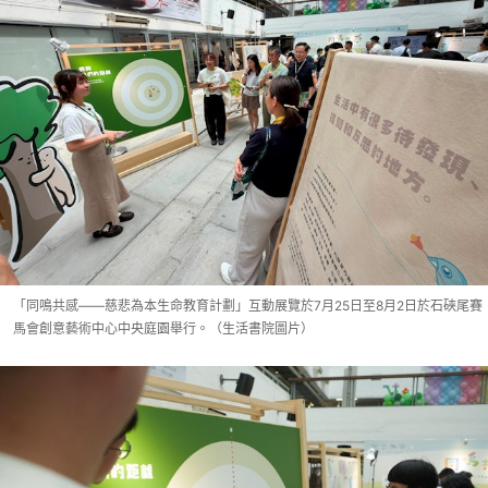
「同鳴共感——慈悲為本生命教育計劃」互動展覽於7月25日至8月2日於石硤尾賽
馬會創意藝術中心中央庭園舉行。（生活書院圖片）