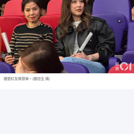
鍾楚紅及陳慧琳。(鍾冠全 攝)