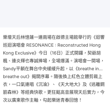
樂壇天后林憶蓮一連兩場在啟德主場館舉行的《迴響
巡迴演唱會 RESONANCE : Reconstructed Hong 
Kong Exclusive》今日（16日）正式開鑼，契爺胡
楓、連炎輝也專誠捧場，全場爆滿。演唱會一開場，
Sandy平躺在舞台中央緩緩升起，以《breathe in... 
breathe out》揭開序幕。隨後換上紅色立體剪裁上
衣，一口氣連唱《沉淪》、《天大地大》及《逃離鋼
筋森林》等經典快歌，更狂颷高音展現天后實力，今
次以廣東歌作主軸，勾起樂迷青春回憶！