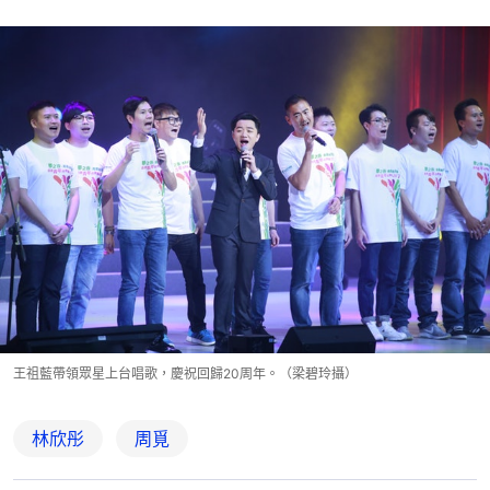
王祖藍帶領眾星上台唱歌，慶祝回歸20周年。（梁碧玲攝）
林欣彤
周覓