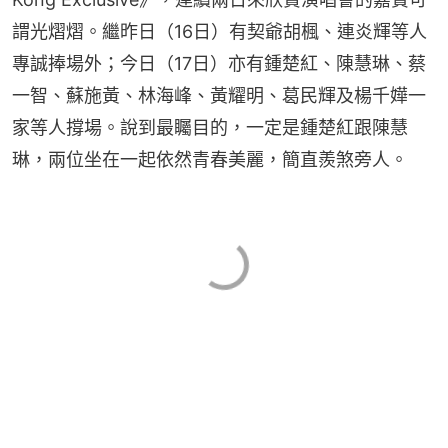
謂光熠熠。繼昨日（16日）有契爺胡楓、連炎輝等人
專誠捧場外；今日（17日）亦有鍾楚紅、陳慧琳、蔡
一智、蘇施黃、林海峰、黃耀明、葛民輝及楊千嬅一
家等人撐場。說到最矚目的，一定是鍾楚紅跟陳慧
琳，兩位坐在一起依然青春美麗，簡直羨煞旁人。