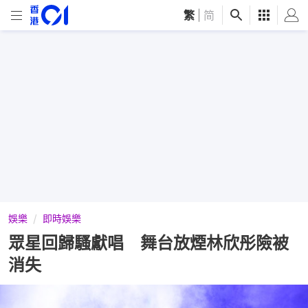
繁
|
简
娛樂
即時娛樂
眾星回歸騷獻唱 舞台放煙林欣彤險被
消失