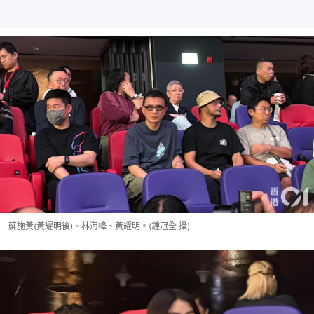
蘇施黃(黃耀明後)、林海峰、黃耀明。(鍾冠全 攝)