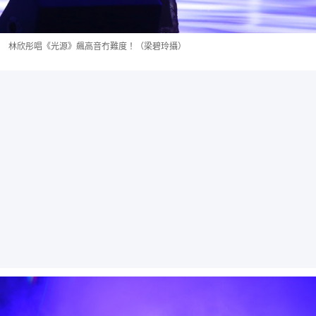
林欣彤唱《光源》飆高音冇難度！（梁碧玲攝）