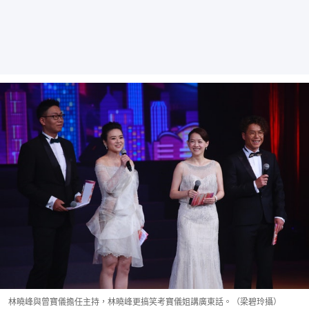
林曉峰與曾寶儀擔任主持，林曉峰更搞笑考寶儀姐講廣東話。（梁碧玲攝）