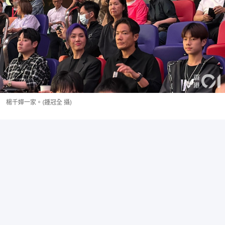
楊千嬅一家。(鍾冠全 攝)