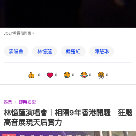
JOEY看得很興奮。
演唱會
林憶蓮
鍾楚紅
陳慧琳
10
0
0
0
0
娛樂
即時娛樂
林憶蓮演唱會｜相隔9年香港開騷 狂颷
高音展現天后實力