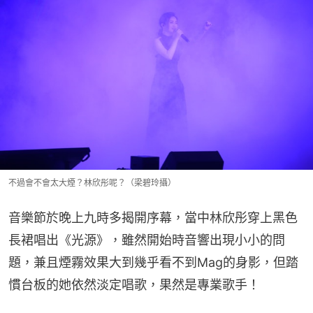
不過會不會太大煙？林欣彤呢？（梁碧玲攝）
音樂節於晚上九時多揭開序幕，當中林欣彤穿上黑色
長裙唱出《光源》，雖然開始時音響出現小小的問
題，兼且煙霧效果大到幾乎看不到Mag的身影，但踏
慣台板的她依然淡定唱歌，果然是專業歌手！