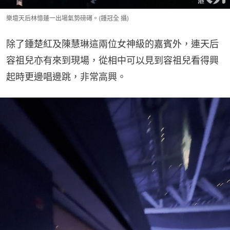
樂壇天后林憶蓮一出場氣勢磅礡。(鍾冠全 攝)
除了鍾楚紅及陳慧琳這兩位女神級的嘉賓外，連天后
容祖兒亦有來到現場，從相中可以見到容祖兒看得興
起時更邊唱邊跳，非常高興。