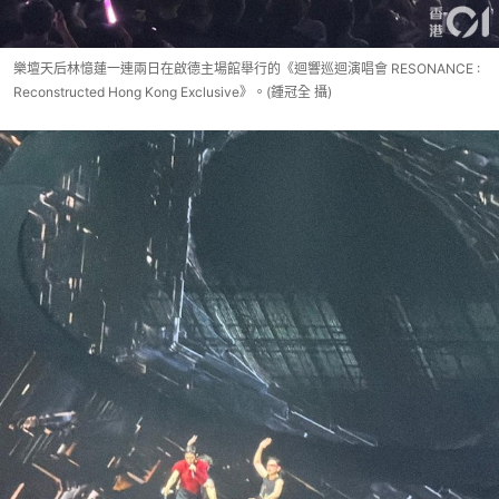
樂壇天后林憶蓮一連兩日在啟德主場館舉行的《迴響巡迴演唱會 RESONANCE :
Reconstructed Hong Kong Exclusive》。(鍾冠全 攝)