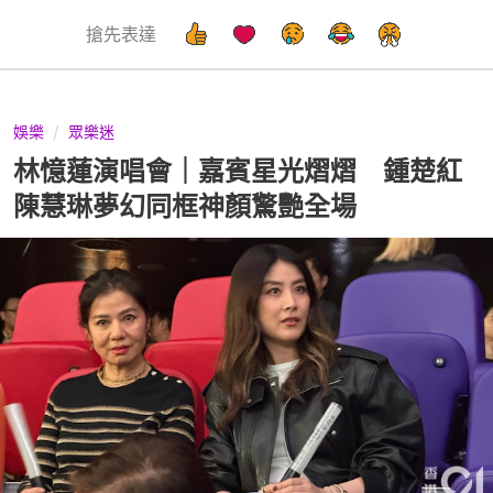
搶先表達
娛樂
眾樂迷
林憶蓮演唱會｜嘉賓星光熠熠 鍾楚紅
陳慧琳夢幻同框神顏驚艷全場