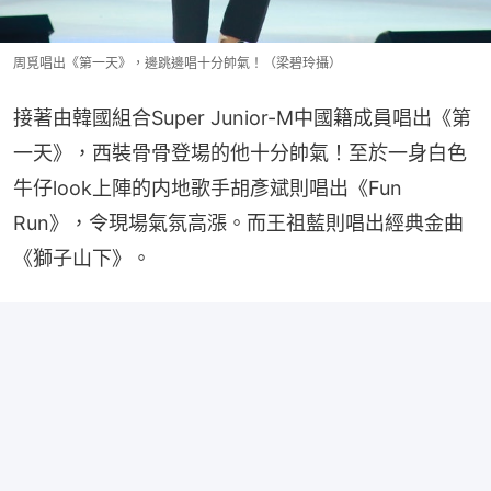
周覓唱出《第一天》，邊跳邊唱十分帥氣！（梁碧玲攝）
接著由韓國組合Super Junior-M中國籍成員唱出《第
一天》，西裝骨骨登場的他十分帥氣！至於一身白色
牛仔look上陣的内地歌手胡彥斌則唱出《Fun 
Run》，令現場氣氛高漲。而王祖藍則唱出經典金曲
《獅子山下》。