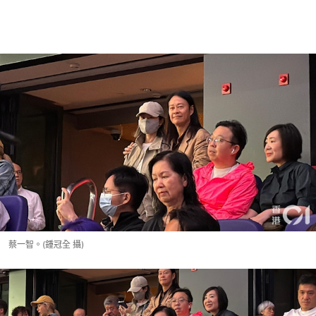
蔡一智。(鍾冠全 攝)