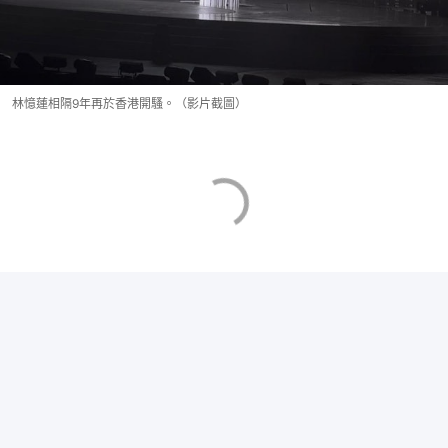
林憶蓮相隔9年再於香港開騷。（影片截圖）