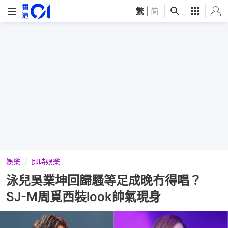
繁
|
简
娛樂
即時娛樂
泳兒吳業坤回歸騷等足成晚冇得唱？
SJ-M周覓西裝look帥氣現身