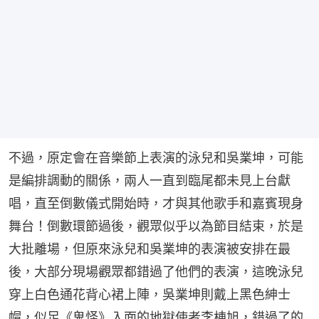
不過，原定會在音樂節上表演的泳兒和吳業坤，可能
是編排調動的關係，兩人一直到臨尾都未見上台獻
唱，直至倒數儀式開始時，才與其他歌手和嘉賓現身
舞台！倒數環節過後，觀眾似乎以為節目結束，於是
大批離場，但原來泳兒和吳業坤的表演被安排在最
後，大部分現場觀眾都錯過了他們的表演，這晚泳兒
穿上白色通花背心裙上陣，吳業坤則戴上黑色紳士
帽，似足《鬼怪》入面的地獄使者李棟旭，錯過了的