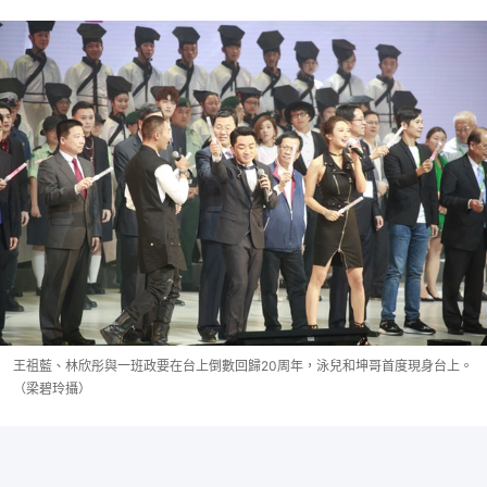
王祖藍、林欣彤與一班政要在台上倒數回歸20周年，泳兒和坤哥首度現身台上。
（梁碧玲攝）