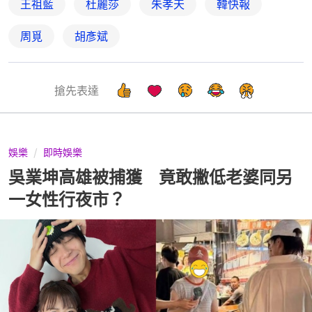
王祖藍
杜麗莎
朱孝天
韓快報
周覓
胡彥斌
搶先表達
娛樂
即時娛樂
吳業坤高雄被捕獲 竟敢撇低老婆同另
一女性行夜市？