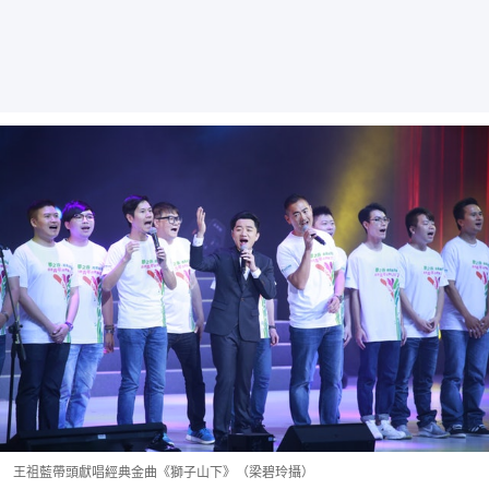
王祖藍帶頭獻唱經典金曲《獅子山下》（梁碧玲攝）