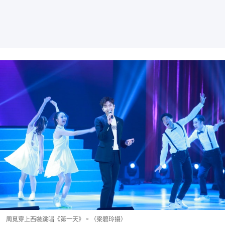
周覓穿上西裝跳唱《第一天》。（梁碧玲攝）