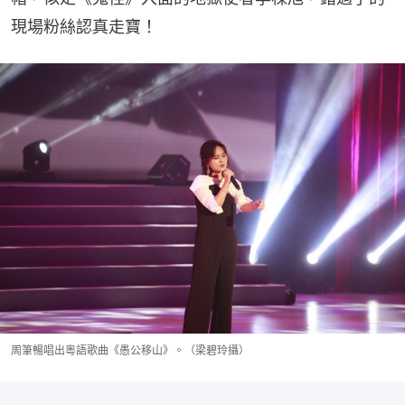
現場粉絲認真走寶！
周筆暢唱出粵語歌曲《愚公移山》。（梁碧玲攝）