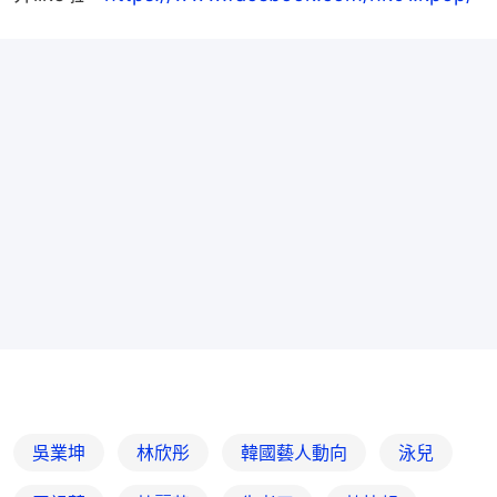
吳業坤
林欣彤
韓國藝人動向
泳兒