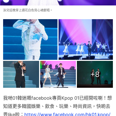
泳兒這晚穿上通花白色背心裙獻唱。
+
8
我哋01韓迷嘅facebook專頁Kpop 01已經開咗喇！想
知道更多韓國娛樂、飲食、玩樂、時尚資訊，快啲去
畀like啦：
https://www.facebook.com/hk01.kpop/