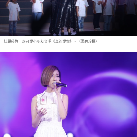
杜麗莎與一班可愛小朋友合唱《真的愛你》。（梁碧玲攝）