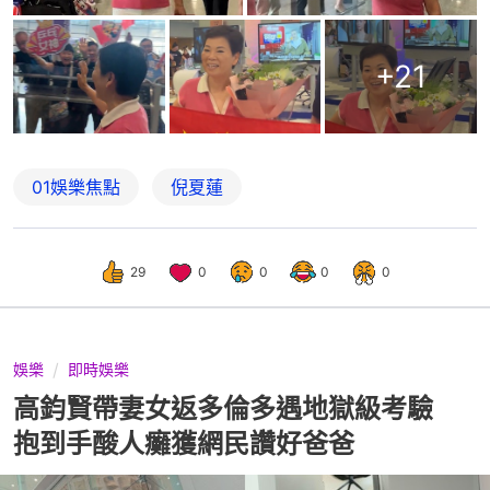
+
21
01娛樂焦點
倪夏蓮
29
0
0
0
0
娛樂
即時娛樂
高鈞賢帶妻女返多倫多遇地獄級考驗
抱到手酸人癱獲網民讚好爸爸