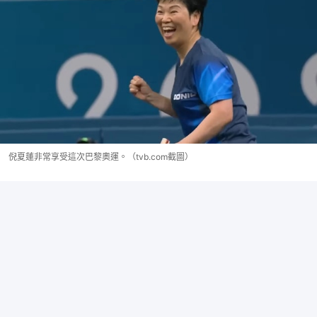
倪夏蓮非常享受這次巴黎奧運。（tvb.com截圖）