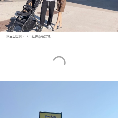
一家三口合照。（小紅書@高鈞賢）