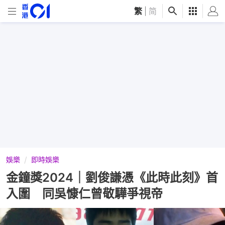
繁
|
简
娛樂
即時娛樂
金鐘獎2024｜劉俊謙憑《此時此刻》首
入圍 同吳慷仁曾敬驊爭視帝