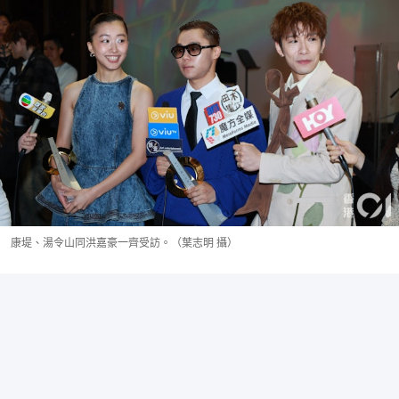
康堤、湯令山同洪嘉豪一齊受訪。（葉志明 攝）