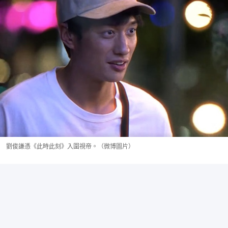
劉俊謙憑《此時此刻》入圍視帝。（微博圖片）