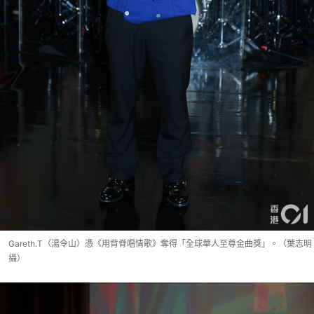
Gareth.T（湯令山）憑《用背脊唱情歌》奪得「全球華人至尊金曲獎」。（葉志明
攝）