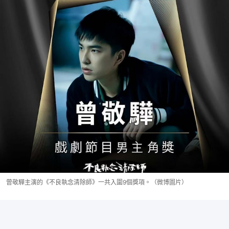
曾敬驊主演的《不良執念清除師》一共入圍9個獎項。（微博圖片）