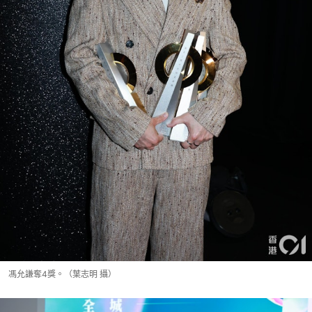
馮允謙奪4獎。（葉志明 攝）