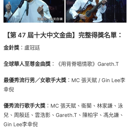
【第 47 屆十大中文金曲】完整得獎名單：
金針獎
：盧冠廷
全球華人至尊金曲獎
：《用背脊唱情歌》Gareth.T
最優秀流行男／女歌手大獎
：MC 張天賦 / Gin Lee李
幸倪
優秀流行歌手大獎
：MC 張天賦、衛蘭、林家謙、泳
兒、周殷廷、雲浩影、Gareth.T、陳柏宇、馮允謙、
Gin Lee李幸倪