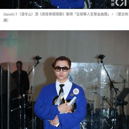
Gareth.T（湯令山）憑《用背脊唱情歌》奪得「全球華人至尊金曲獎」。（葉志明
攝）