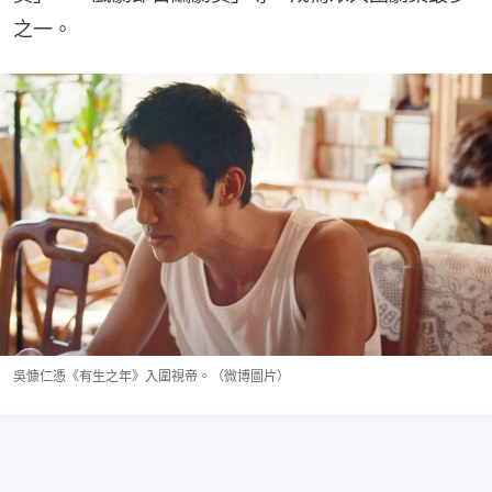
之一。
吳慷仁憑《有生之年》入圍視帝。（微博圖片）