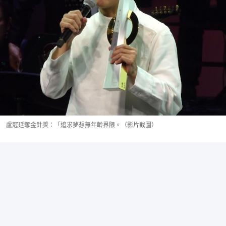
盧冠廷奪金針獎：「追求夢想無年齡界限。（影片截圖）