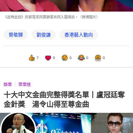
《此時此刻》的郭雪芙同賈靜雯共同入圍視后。（微博圖片）
曾敬驊
劉俊謙
香港藝人動向
7
0
0
0
0
娛樂
眾樂迷
十大中文金曲完整得獎名單丨盧冠廷奪
金針獎 湯令山得至尊金曲