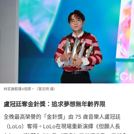
林家謙都攞4個獎。（葉志明 攝）
盧冠廷奪金針獎：追求夢想無年齡界限
全晚最高榮譽的「金針獎」由 75 歲音樂人盧冠廷
（LoLo）奪得。LoLo在現場重新演繹《但願人長