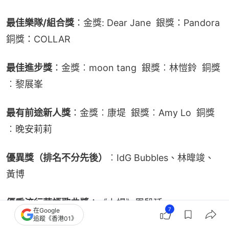
最佳樂隊/組合獎
：金獎: Dear Jane  銀獎：Pandora  
銅獎：COLLAR
最佳進步獎
：金獎︰moon tang  銀獎︰林愷鈴  銅獎
︰黎展峯
最有前途新人獎
：金獎︰康堤  銀獎︰Amy Lo  銅獎
︰晚安莉莉
優異獎（排名不分先後）
︰IdG Bubbles、林暐竣、
黃博
優秀流行華語歌曲獎
：《上場》周殷廷
7
在Google
追蹤《香港01》