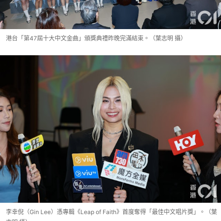
港台「第47屆十大中文金曲」頒獎典禮昨晚完滿結束。（葉志明 攝）
李幸倪（Gin Lee）憑專輯《Leap of Faith》首度奪得「最佳中文唱片獎」。（葉