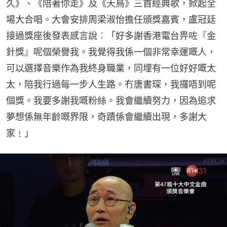
久》、《陪著你走》及《天鳥》三首經典歌，掀起全
場大合唱。大會安排周梁淑怡擔任頒獎嘉賓，盧冠廷
接過獎座後發表感言說︰「好多謝香港電台畀咗『金
針獎』呢個榮譽我。我覺得我係一個非常幸運嘅人，
可以選擇音樂作為我終身職業，同埋有一位好好嘅太
太，陪我行過每一步人生路。冇唐書琛，我攞唔到呢
個獎。我要多謝我嘅粉絲。我會繼續努力，因為追求
夢想係無年齡嘅界限，奇蹟係會繼續出現，多謝大
家﹗」