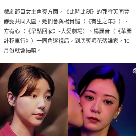
戲劇節目女主角獎方面，《此時此刻》的郭雪芙同賈
靜雯共同入圍，她們會與楊貴媚（《有生之年》）、
方宥心（《早點回家》-大愛劇場）、楊麗音（《華麗
計程車行》）一同角逐視后，到底獎項花落誰家，10
月份就會揭曉。