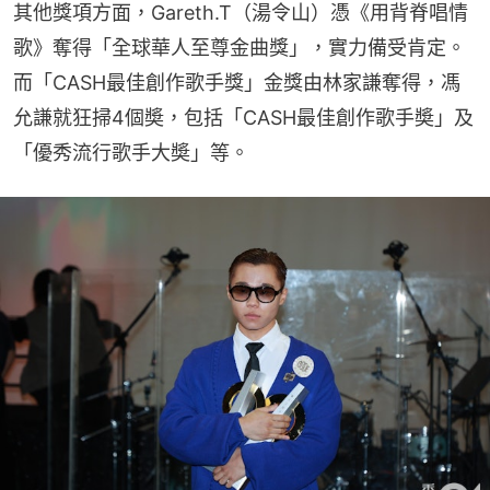
其他獎項方面，Gareth.T（湯令山）憑《用背脊唱情
歌》奪得「全球華人至尊金曲獎」，實力備受肯定。
而「CASH最佳創作歌手獎」金獎由林家謙奪得，馮
允謙就狂掃4個奬，包括「CASH最佳創作歌手奬」及
「優秀流行歌手大奬」等。